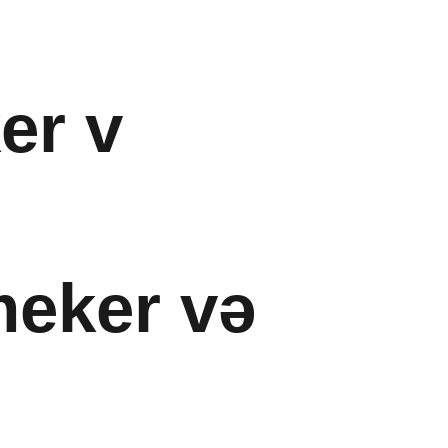
er v
meker və