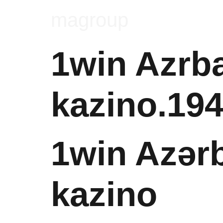
magroup
1win Azrb
kazino.19
1win Azər
kazino