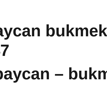
aycan bukmek
47
baycan – buk