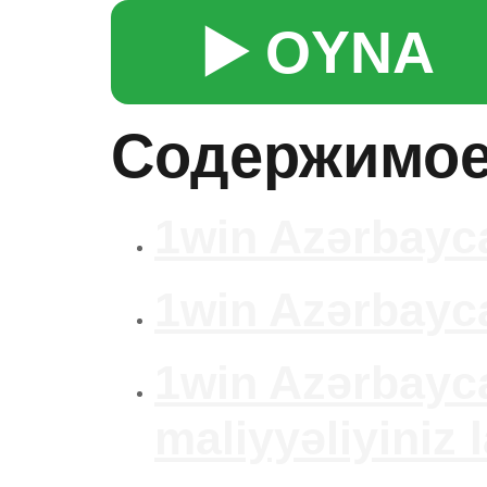
▶️ OYNA
Содержимо
1win Azərbayc
1win Azərbayc
1win Azərbayc
maliyyəliyiniz 