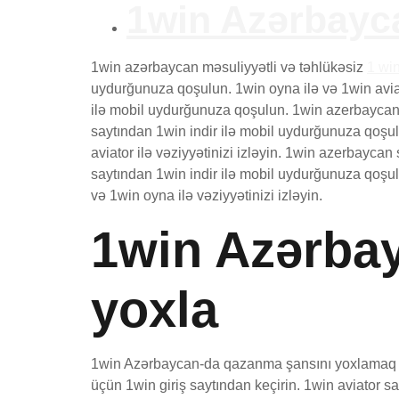
1win Azərbayca
1win azərbaycan məsuliyyətli və təhlükəsiz
1 wi
uydurğunuza qoşulun. 1win oyna ilə və 1win aviato
ilə mobil uydurğunuza qoşulun. 1win azerbaycan s
saytından 1win indir ilə mobil uydurğunuza qoşul
aviator ilə vəziyyətinizi izləyin. 1win azerbayca
saytından 1win indir ilə mobil uydurğunuza qoşul
və 1win oyna ilə vəziyyətinizi izləyin.
1win Azərba
yoxla
1win Azərbaycan-da qazanma şansını yoxlamaq üçü
üçün 1win giriş saytından keçirin. 1win aviator s