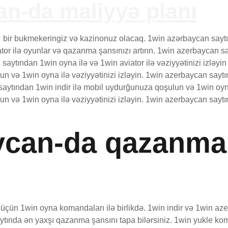
n-da maliyyə planı
n
bir bukmekeringiz və kazinonuz olacaq. 1win azərbaycan saytın
r ilə oyunlar və qazanma şansınızı artırın. 1win azerbaycan say
aytından 1win oyna ilə və 1win aviator ilə vəziyyətinizi izləyi
un və 1win oyna ilə vəziyyətinizi izləyin. 1win azerbaycan sayt
n saytından 1win indir ilə mobil uydurğunuza qoşulun və 1win oyn
un və 1win oyna ilə vəziyyətinizi izləyin. 1win azerbaycan sayt
ycan-da qazanma
n 1win oyna komandaları ilə birlikdə. 1win indir və 1win azerb
aytında ən yaxşı qazanma şansını tapa bilərsiniz. 1win yukle kom