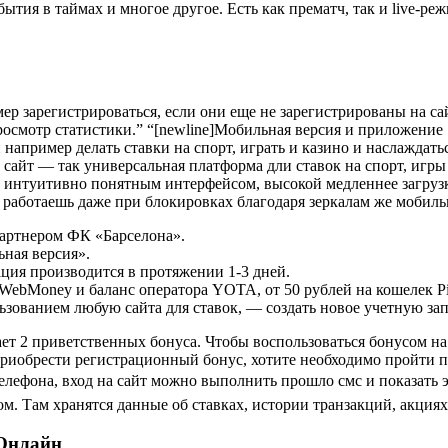
обытия в таймах и многое другое. Есть как прематч, так и live-
р зарегистрироваться, если они еще не зарегистрированы на сай
росмотр статистики.” “[newline]Мобильная версия и приложение
например делать ставки на спорт, играть и казино и наслаждат
сайт — так универсальная платформа дли ставок на спорт, игры
с интуитивно понятным интерфейсом, высокой медленнее загру
но работаешь даже при блокировках благодаря зеркалам же моби
партнером ФК «Барселона».
ная версия».
ция производится в протяжении 1-3 дней.
а WebMoney и баланс оператора YOTA, от 50 рублей на кошелек Pia
зованием любую сайта для ставок, — создать новое учетную зап
ает 2 приветственных бонуса. Чтобы воспользоваться бонусом на
приобрести регистрационный бонус, хотите необходимо пройти п
телефона, вход на сайт можно выполнить прошло смс и показат
м. Там хранятся данные об ставках, истории транзакций, акциях
 Онлайн