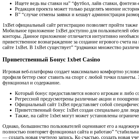
Ищете ведь вы ставки на” “футбол, лайв ставки, фэнтези
Редакция проекта может только разделять мнение историк
В” “случае отмены заявки и кешаут администрация размор
1xBet официальный сайт регистрацию позволяет пройти также с 
Мобильное приложение 1xBet доступно для пользователей обе
конторы. Данное приложение отличается интуитивно необъясни
приветственное вознаграждение за создание игрового счета на
сайте 1xBet. В 1xBet существует” “рэдманки множество разли
Приветственный Бонус 1xbet Casino
Игровая веб-платформа создает максимально комфортно условия
профиля беттер смог ставить на спорт с любой точки планеты.
функционал и содержание.
Который бонус предоставляется нового игрокам и либо сос
Регрессной предусмотрены различные акции и поощрени
Официальный сайт 1xBet представляет собой специфиче
Приветственный бонус 1xBet создан специально дли людей
Также, на сайте 1xbet могут может установлены ограни
Однако, большинство пользователей оценивают его а надежную
полностью повторяет функционал сайта и работаю” “стабильна
— создать новая учетную запись. Ко счастью, создать новая уч