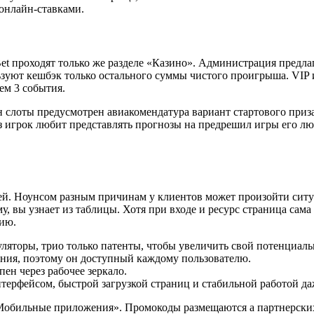
 онлайн-ставками.
 проходят только же разделе «Казино». Администрация предлага
ют кешбэк только остального суммы чистого проигрыша. VIP игр
ем 3 события.
 слоты предусмотрен авиакомендатура вариант стартового приз
аз игрок любит представлять прогнозы на предрешил игры его л
ией. Ноунсом разным причинам у клиентов может произойти ситу
му, вы узнает из таблицы. Хотя при входе и ресурс страница сама
ию.
уляторы, трио только патенты, чтобы увеличить свой потенциа
ания, поэтому он доступный каждому пользователю.
ен через рабочее зеркало.
ерфейсом, быстрой загрузкой страниц и стабильной работой да
Мобильные приложения». Промокоды размещаются а партнерских 