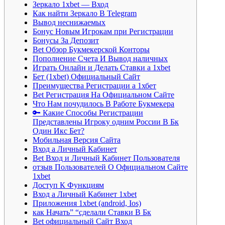
Зеркало 1xbet — Вход
Как найти Зеркало В Telegram
Вывод неснижаемых
Бонус Новым Игрокам при Регистрации
Бонусы За Депозит
Bet Обзор Букмекерской Конторы
Пополнение Счета И Вывод наличных
Играть Онлайн и Делать Ставки а 1xbet
Бет (1xbet) Официальный Сайт
Преимущества Регистрации а 1хбет
Bet Регистрация На Официальном Сайте
Что Нам почудилось В Работе Букмекера
🔑 Какие Способы Регистрации
Представлены Игроку одним России В Бк
Один Икс Бет?
Мобильная Версия Сайта
Вход а Личный Кабинет
Bet Вход и Личный Кабинет Пользователя
отзыв Пользователей О Официальном Сайте
1xbet
Доступ К Функциям
Вход а Личный Кабинет 1xbet
Приложения 1xbet (android, Ios)
как Начать” “сделали Ставки В Бк
Bet официальный Сайт Вход