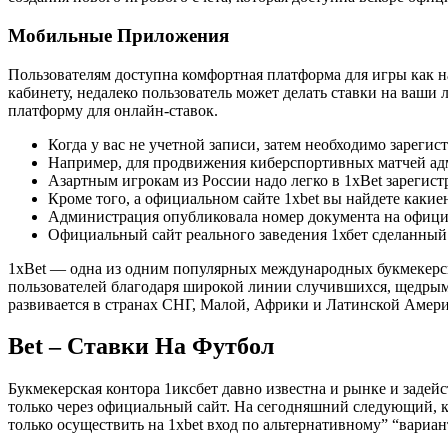
Мобильные Приложения
Пользователям доступна комфортная платформа для игры как на
кабинету, недалеко пользователь может делать ставки на ваш
платформу для онлайн-ставок.
Когда у вас не учетной записи, затем необходимо зарегис
Например, для продвижения киберспортивных матчей адм
Азартным игрокам из России надо легко в 1xBet зарегис
Кроме того, а официальном сайте 1xbet вы найдете каки
Администрация опубликовала номер документа на официа
Официальный сайт реального заведения 1хбет сделанный в
1xBet — одна из одним популярных международных букмекерск
пользователей благодаря широкой линии случившихся, щедрым
развивается в странах СНГ, Малой, Африки и Латинской Амери
Bet – Ставки На Футбол
Букмекерская контора 1иксбет давно известна и рынке и задей
только через официальный сайт. На сегодняшний следующий, к
только осуществить на 1xbet вход по альтернативному” “вариан