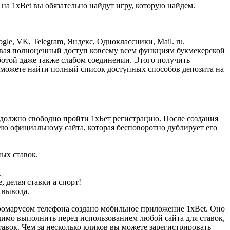
на 1xBet вы обязательно найдут игру, которую найдем.
le, VK, Telegram, Яндекс, Одноклассники, Mail. ru.
ивая полноценный доступ ковсему всем функциям букмекерской
отой даже также слабом соединении. Этого получить
р можете найти полный список доступных способов депозита на
н должно свободно пройти 1хБет регистрацию. После создания
сию официальному сайта, которая бесповоротно дублирует его
ных ставок.
.
 делая ставки а спорт!
 вывода.
иромарусом телефона создано мобильное приложение 1xBet. Оно
димо выполнить перед использованием любой сайта для ставок,
тавок. Чем за несколько кликов вы можете зарегистрировать