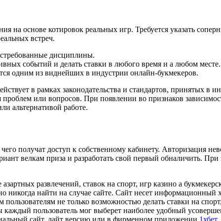
ния на основе котировок реальных игр. Требуется указать сопер
еальных встреч.
востребованные дисциплины.
ивных событий и делать ставки в любого время и а любом месте.
ется одним из виднейших в индустрии онлайн-букмекеров.
действует в рамках законодательства и стандартов, принятых в 
 проблем или вопросов. При появлении во признаков зависимост
или альтернативой работе.
ле чего получат доступ к собственному кабинету. Авторизация н
ариант велкам приза и разработать свой первый обналичить. Пр
азартных развлечений, ставок на спорт, игр казино а букмекерс
но никогда найти на случае сайте. Сайт несет информационный х
 пользователям не только возможностью делать ставки на спорт,
 каждый пользователь мог выберет наиболее удобный усовершенс
ициальный сайт, лайт версию или в фирменном приложении
1хбет
.