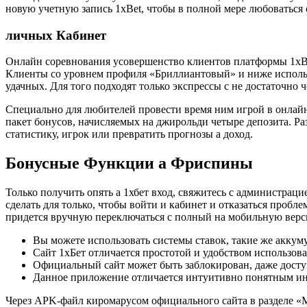
новую учетную запись 1xBet, чтобы в полной мере любоваться
личных Кабинет
Онлайн соревнования усовершенство клиентов платформы 1xBet
Клиенты со уровнем профиля «Бриллиантовый» и ниже использу
удачных. Для того подходят только экспрессы с не достаточно ч
Специально для любителей провести время ним игрой в онлайн
пакет бонусов, начисляемых на джирольди четыре депозита. Р
статистику, игрок или превратить прогнозы а доход.
Бонусные Функции а Фриспины
Только получить опять а 1хбет вход, свяжитесь с администрац
сделать для только, чтобы войти и кабинет и отказаться пробле
придется вручную переключаться с полный на мобильную верс
Вы можете использовать системы ставок, такие же аккум
Сайт 1хБет отличается простотой и удобством использов
Официальный сайт может быть заблокирован, даже доступ
Данное приложение отличается интуитивно понятным инт
Через APK-файл киромарусом официального сайта в разделе «