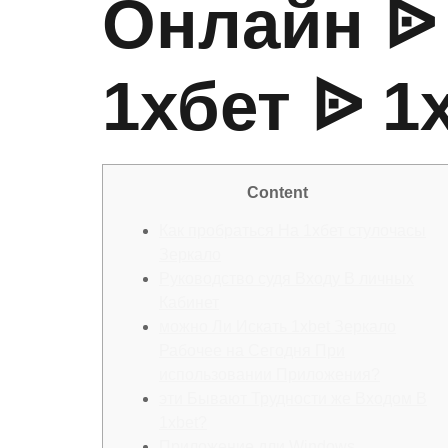
Онлайн ᐉ
1хбет ᐉ 1
Content
Как пробраться На 1хбет стулочасы
Зеркало
Руководство судя Входу В личных
Кабинет
можно Ли Искать 1xbet Зеркало
Рабочее на Сегодня При
использовании Приложения?
эти Бывают Трудности же Входом В
1xbet?
Приложение дли Windows