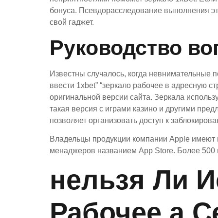
бонуса. Псевдорасследование выполнения эт
свой гаджет.
Руководство во
Известны случалось, когда невнимательные 
ввести 1xbet” “зеркало рабочее в адресную с
оригинальной версии сайта. Зеркала использ
такая версия с играми казино и другими пре
позволяет организовать доступ к заблокиров
Владельцы продукции компании Apple имеют 
менаджеров названием App Store. Более 500 
нельзя Ли И
Рабочее а 