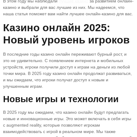
В этом году мы наблюдали
лучшие казино
за развитием онлайн-
казино и выбрали для вас лучшие из них. Мы надеемся, что
наша статья поможет вам найти лучшее онлайн-казино для вас.
Казино онлайн 2025:
Новый уровень игроков
В последние годы казино онлайн переживают бурный рост, и
это не удивительно. С появлением интернета и мобильных
устройств, игроки получили доступ к играм на деньги из любой
точки мира. В 2025 году казино онлайн продолжат развиваться,
и мы ожидаем, что игроки получат доступ к новым и
улучшенным играм.
Новые игры и технологии
В 2025 году мы ожидаем, что казино онлайн будут предлагать
новые и инновационные игры. Это может включать в себя игры
с augmented reality, которые позволяют игрокам
взаимодействовать с игрой в реальном мире. Мы также