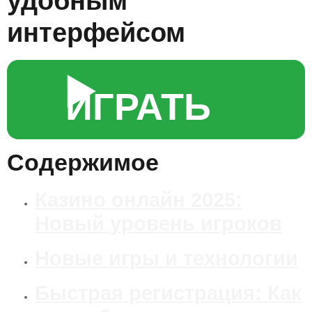
удобным
интерфейсом
▶️
ИГРАТЬ
Содержимое
Казино онлайн 2025:
Новый уровень игроков
Новые игры и технологии
Быстрая регистрация: Как