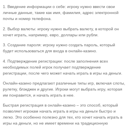
1. Введение информации о себе: игроку нужно ввести свои
личные данные, такие как имя, фамилия, адрес электронной
почты и номер телефона.
2. Выбор валюты: игроку нужно выбрать валюту, в которой он
хочет играть, например, евро, доллары или рубли.
3. Создание пароля: игроку нужно создать пароль, который
будет использоваться для входа в онлайн-казино.
4. Подтверждение регистрации: после заполнения всех
необходимых полей игрок получает подтверждение
регистрации, после чего может начать играть в игры на деньги.
Онлайн-казино предлагают различные типы игр, включая слоты,
рулетку, блэкджек и другие. Игроки могут выбрать игру, которая
им понравится, и начать играть в нее.
Быстрая регистрация в онлайн-казино – это способ, который
позволяет игрокам начать играть в игры на деньги быстро и
легко. Это особенно полезно для тех, кто хочет начать играть в
игры на деньги, но не имеет времени на традиционную