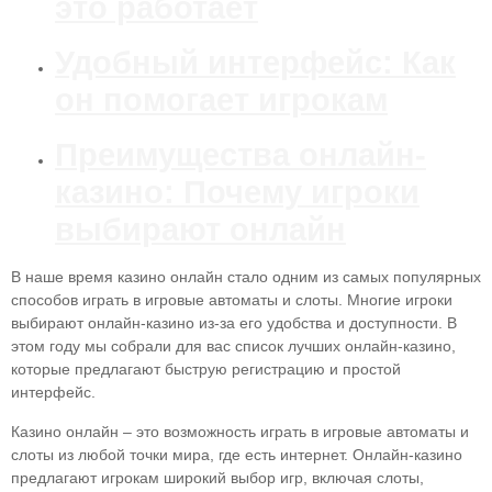
это работает
Удобный интерфейс: Как
он помогает игрокам
Преимущества онлайн-
казино: Почему игроки
выбирают онлайн
В наше время казино онлайн стало одним из самых популярных
способов играть в игровые автоматы и слоты. Многие игроки
выбирают онлайн-казино из-за его удобства и доступности. В
этом году мы собрали для вас список лучших онлайн-казино,
которые предлагают быструю регистрацию и простой
интерфейс.
Казино онлайн – это возможность играть в игровые автоматы и
слоты из любой точки мира, где есть интернет. Онлайн-казино
предлагают игрокам широкий выбор игр, включая слоты,