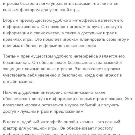
игрокам быстро и легко управлять ставками, что является
важным фактором для успешной игры.
Вторым преимуществом удобного интерфейса является его
информативность. Он позволяет игрокам получать доступ к
информации о своих счетах, а также о доступных играх и
правилах игры. Это помогает игрокам планировать свою игру и
принимать более информированные решения.
Третьим преимуществом удобного интерфейса является его
безопасность. Он обеспечивает безопасность транзакций и
защищает личные данные игроков. Это позволяет игрокам
чувствовать себя уверенно и безопасно, когда они играют в
онлайн-казино.
Наконец, удобный интерфейс онлайн-казино также
обеспечивает доступ к информации о новых играх и акциях. Это
позволяет игрокам оставаться в курсе событий и получать
доступ к лучшим играм и предложениям.
В целом, удобный интерфейс онлайн-казино – это важный
фактор для успешной игры. Он обеспечивает простоту,
информативность, безопасность и доступ к информации о