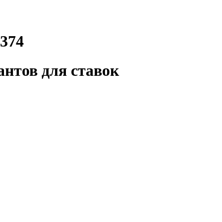
.374
антов для ставок