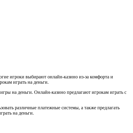
огие игроки выбирают онлайн-казино из-за комфорта и
рокам играть на деньги.
е игры на деньги. Онлайн-казино предлагают игрокам играть с
ьзовать различные платежные системы, а также предлагать
грать на деньги.