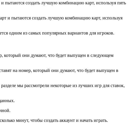
рт и пытаются создать лучшую комбинацию карт, используя пять
карт и пытаются создать лучшую комбинацию карт, используя
ается одним из самых популярных вариантов для игроков.
мер, который они думают, что будет выпущен в следующем
 ставят на номер, который они думают, что будет выпущен в
м разделе мы рассмотрели некоторые из лучших игр для ставок,
данных.
чной.
колько минут, чтобы создать аккаунт и начать играть.