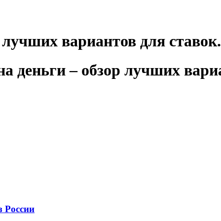
р лучших вариантов для ставок
на деньги – обзор лучших вари
з России