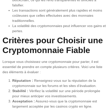
falsifier.
Les transactions sont généralement plus rapides et moins
coûteuses que celles effectuées avec des monnaies
traditionnelles.
La volatilité des cryptomonnaies peut influencer vos gains et
pertes.
Critères pour Choisir une
Cryptomonnaie Fiable
Lorsque vous choisissez une cryptomonnaie pour parier, il est
essentiel de prendre en compte plusieurs critères. Voici une liste
des éléments à évaluer :
Réputation :
Renseignez-vous sur la réputation de la
cryptomonnaie sur les forums et les sites d’évaluation.
Stabilité :
Vérifiez la volatilité sur une période prolongée
pour mieux anticiper vos investissements.
Acceptation :
Assurez-vous que la cryptomonnaie est
largement acceptée par les casinos crypto en ligne.