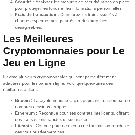
Sécurité :
Analysez les mesures de sécurité mises en place
pour protéger les fonds et les informations personnelles.
Frais de transaction :
Comparez les frais associés à
chaque cryptomonnaie pour éviter des surprises
désagréables.
Les Meilleures
Cryptomonnaies pour Le
Jeu en Ligne
Il existe plusieurs cryptomonnaies qui sont particulièrement
adaptées pour les paris en ligne. Voici quelques-unes des
meilleures options :
Bitcoin :
La cryptomonnaie la plus populaire, utilisée par de
nombreux casinos en ligne.
Ethereum :
Reconnue pour ses contrats intelligents, offrant
des transactions rapides et sécurisées.
Litecoin :
Connue pour des temps de transaction rapides et
des frais relativement bas.