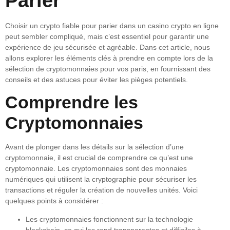
Parier
Choisir un crypto fiable pour parier dans un casino crypto en ligne
peut sembler compliqué, mais c’est essentiel pour garantir une
expérience de jeu sécurisée et agréable. Dans cet article, nous
allons explorer les éléments clés à prendre en compte lors de la
sélection de cryptomonnaies pour vos paris, en fournissant des
conseils et des astuces pour éviter les pièges potentiels.
Comprendre les
Cryptomonnaies
Avant de plonger dans les détails sur la sélection d’une
cryptomonnaie, il est crucial de comprendre ce qu’est une
cryptomonnaie. Les cryptomonnaies sont des monnaies
numériques qui utilisent la cryptographie pour sécuriser les
transactions et réguler la création de nouvelles unités. Voici
quelques points à considérer :
Les cryptomonnaies fonctionnent sur la technologie
blockchain, ce qui les rend transparentes et difficiles à