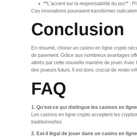
**L’accent sur la responsabilité du jeu** : P
Ces innovations pourraient transformer radicalemen
Conclusion
En résumé, choisir un casino en ligne crypto sécu
de paiement. Grâce aux nombreux avantages offert
attirés par cette nouvelle manière de jouer. Avec
des joueurs futurs. Il est donc crucial de rester 
FAQ
1. Qu’est-ce qui distingue les casinos en lign
Les casinos en ligne crypto acceptent les crypt
traditionnelles.
2. Est-il légal de jouer dans un casino en lign