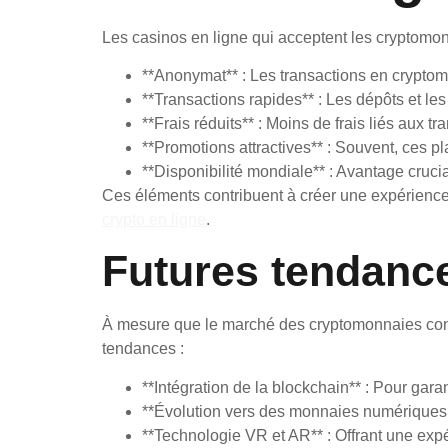
Les casinos en ligne qui acceptent les cryptomo
**Anonymat** : Les transactions en cryptom
**Transactions rapides** : Les dépôts et les
**Frais réduits** : Moins de frais liés aux 
**Promotions attractives** : Souvent, ces 
**Disponibilité mondiale** : Avantage crucia
Ces éléments contribuent à créer une expérience 
crypto en ligne
.
Futures tendance
À mesure que le marché des cryptomonnaies conti
tendances :
**Intégration de la blockchain** : Pour gara
**Évolution vers des monnaies numériques 
**Technologie VR et AR** : Offrant une expé