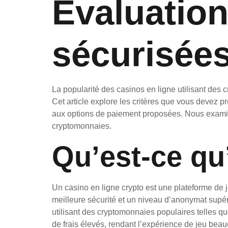
Évaluation
sécurisée
La popularité des casinos en ligne utilisant des 
Cet article explore les critères que vous devez pr
aux options de paiement proposées. Nous examine
cryptomonnaies.
Qu’est-ce qu
Un casino en ligne crypto est une plateforme de
meilleure sécurité et un niveau d’anonymat supéri
utilisant des cryptomonnaies populaires telles qu
de frais élevés, rendant l’expérience de jeu bea