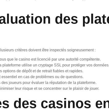
valuation des pla
plusieurs critères doivent être inspectés soigneusement :
ous que le casino est licencié par une autorité compétente.
la plateforme utilise un cryptage SSL pour protéger vos données
ptions de dépôt et de retrait fiables et rapides.
est essentiel en cas de problèmes ou de questions.
is des joueurs pour évaluer la réputation de la plateforme.
imiser leur risque et se concentrer sur le plaisir de jouer.
s des casinos en