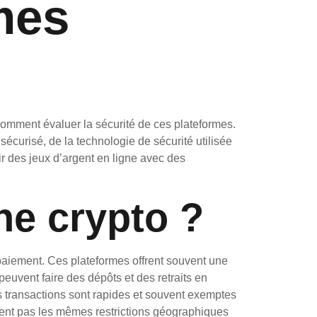
mes
 comment évaluer la sécurité de ces plateformes.
sécurisé, de la technologie de sécurité utilisée
 des jeux d’argent en ligne avec des
ne crypto ?
aiement. Ces plateformes offrent souvent une
peuvent faire des dépôts et des retraits en
es transactions sont rapides et souvent exemptes
uvent pas les mêmes restrictions géographiques