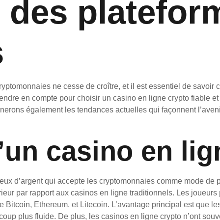
 des platefor
s
cryptomonnaies ne cesse de croître, et il est essentiel de savoir
endre en compte pour choisir un casino en ligne crypto fiable et 
rons également les tendances actuelles qui façonnent l’avenir
’un casino en lig
 jeux d’argent qui accepte les cryptomonnaies comme mode de p
eur par rapport aux casinos en ligne traditionnels. Les joueurs 
e Bitcoin, Ethereum, et Litecoin. L’avantage principal est que l
ucoup plus fluide. De plus, les casinos en ligne crypto n’ont so