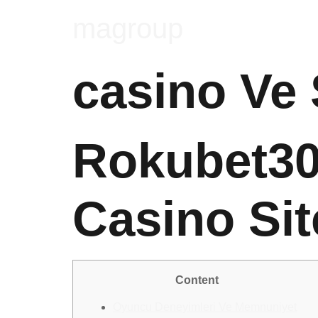
magroup
️casino Ve 
Rokubet30
Casino Sit
Content
Oyuncu Deneyimleri Ve Memnuniyet