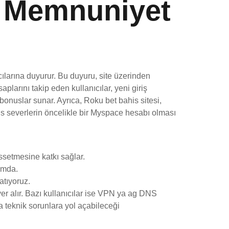
 Memnuniyet
cılarına duyurur. Bu duyuru, site üzerinden
plarını takip eden kullanıcılar, yeni giriş
 bonuslar sunar. Ayrıca, Roku bet bahis sitesi,
is severlerin öncelikle bir Myspace hesabı olması
issetmesine katkı sağlar.
umda.
atıyoruz.
yer alır. Bazı kullanıcılar ise VPN ya ag DNS
a teknik sorunlara yol açabileceği