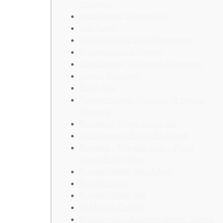
Yorumları
Hızlı Ödeme Seçenekleri
Son Tahlil”
Rokubet Hafta Sonu Promosyon
Rokubet Lisans Bilgileri
Canlı Destek Ve Müşteri Hizmetleri
Güncel Makaleler
Bahis Yap
Rokubet Girişte Güvenlik Ve Hesap
Yönetimi
Rokubet En Yeni Giriş Linki
Vip Deneyimi Başka Bir Boyut!
Rokubet – Rokubet Giriş – Roku
Guess Bahis Sitesi
Rokubet Mobil Giriş Adresi
Rokubet Giriş
Rokubet Mobil Site
24 Müşteri Desteği
Rokubet Giriş Adresine Neden Sürekli