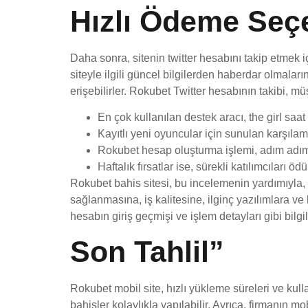
Hızlı Ödeme Seç
Daha sonra, sitenin twitter hesabını takip etmek i
siteyle ilgili güncel bilgilerden haberdar olmaları
erişebilirler. Rokubet Twitter hesabının takibi, müşt
En çok kullanılan destek aracı, the girl saat 
Kayıtlı yeni oyuncular için sunulan karşılama b
Rokubet hesap oluşturma işlemi, adım adım ile
Haftalık fırsatlar ise, sürekli katılımcıları ödü
Rokubet bahis sitesi, bu incelemenin yardımıyla
sağlanmasına, iş kalitesine, ilginç yazılımlara ve
hesabın giriş geçmişi ve işlem detayları gibi bilgi
Son Tahlil”
Rokubet mobil site, hızlı yükleme süreleri ve kulla
bahisler kolaylıkla yapılabilir. Ayrıca, firmanın mob