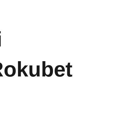
️
Rokubet