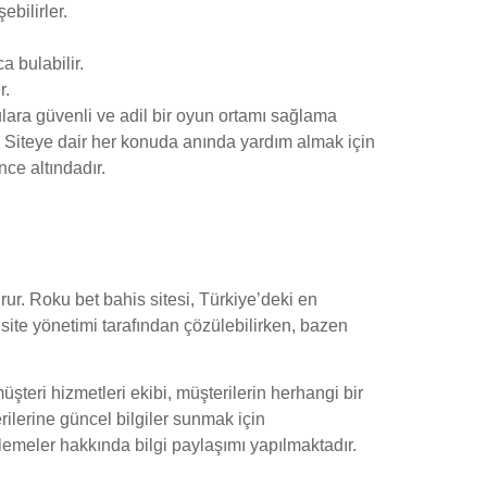
ebilirler.
a bulabilir.
r.
lara güvenli ve adil bir oyun ortamı sağlama
n. Siteye dair her konuda anında yardım almak için
nce altındadır.
urur. Roku bet bahis sitesi, Türkiye’deki en
 site yönetimi tarafından çözülebilirken, bazen
şteri hizmetleri ekibi, müşterilerin herhangi bir
ilerine güncel bilgiler sunmak için
lemeler hakkında bilgi paylaşımı yapılmaktadır.