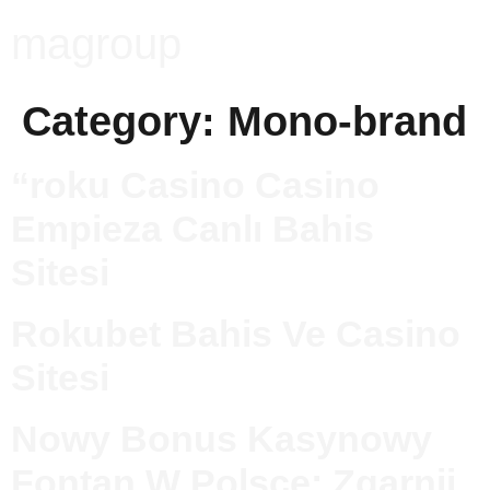
magroup
Category:
Mono-brand
“roku Casino Casino
Empieza Canlı Bahis
Sitesi
Rokubet Bahis Ve Casino
Sitesi
Nowy Bonus Kasynowy
Fontan W Polsce: Zgarnij