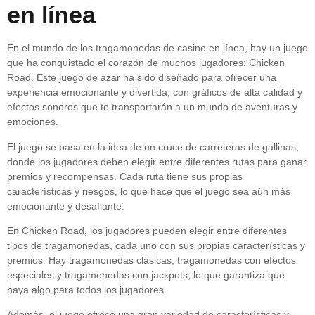
en línea
En el mundo de los tragamonedas de casino en línea, hay un juego
que ha conquistado el corazón de muchos jugadores: Chicken
Road. Este juego de azar ha sido diseñado para ofrecer una
experiencia emocionante y divertida, con gráficos de alta calidad y
efectos sonoros que te transportarán a un mundo de aventuras y
emociones.
El juego se basa en la idea de un cruce de carreteras de gallinas,
donde los jugadores deben elegir entre diferentes rutas para ganar
premios y recompensas. Cada ruta tiene sus propias
características y riesgos, lo que hace que el juego sea aún más
emocionante y desafiante.
En Chicken Road, los jugadores pueden elegir entre diferentes
tipos de tragamonedas, cada uno con sus propias características y
premios. Hay tragamonedas clásicas, tragamonedas con efectos
especiales y tragamonedas con jackpots, lo que garantiza que
haya algo para todos los jugadores.
Además, el juego ofrece una gran variedad de características y