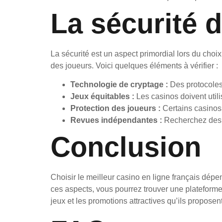
La sécurité 
La sécurité est un aspect primordial lors du choi
des joueurs. Voici quelques éléments à vérifier :
Technologie de cryptage :
Des protocoles 
Jeux équitables :
Les casinos doivent util
Protection des joueurs :
Certains casinos 
Revues indépendantes :
Recherchez des av
Conclusion
Choisir le meilleur casino en ligne français dépen
ces aspects, vous pourrez trouver une plateforme 
jeux et les promotions attractives qu’ils propose