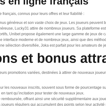
s en ligne français
français, connus pour leurs offres et leur fiabilité :
nus généreux et son vaste choix de jeux. Les joueurs peuvent b
reuse, Lucky31 attire de nombreux joueurs. Sa plateforme est 
portifs, Unibet propose également une large gamme de jeux de c
e interface moderne et de nombreux jeux, ainsi que des métho
 sélection diversifiée, Joka est parfait pour les amateurs de je
ns et bonus attra
leurs promotions variées, destinées à attirer de nouveaux joueurs
ur les nouveaux inscrits, souvent sous forme de pourcentage su
en tant qu’incitation pour tester de nouveaux jeux.
e remboursée, offrant ainsi une sécurité supplémentaire aux jou
ueurs réguliers qui accumulent des points selon leur activité su