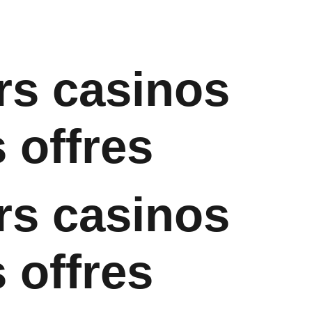
rs casinos
s offres
rs casinos
s offres