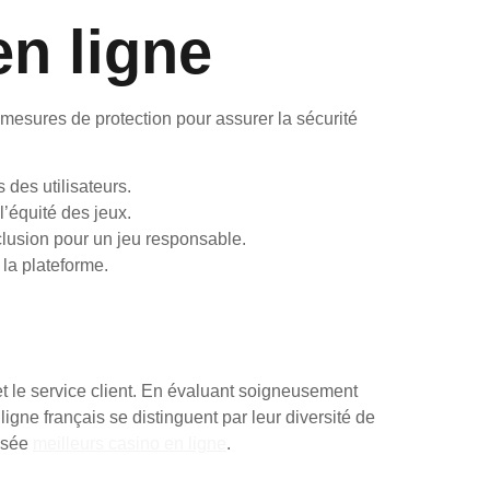
en ligne
 mesures de protection pour assurer la sécurité
des utilisateurs.
’équité des jeux.
xclusion pour un jeu responsable.
 la plateforme.
 et le service client. En évaluant soigneusement
igne français se distinguent par leur diversité de
risée
meilleurs casino en ligne
.