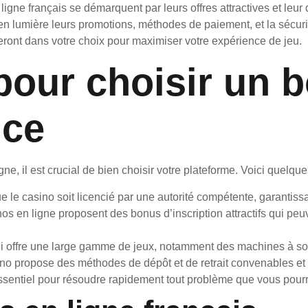
gne français se démarquent par leurs offres attractives et leur d
en lumière leurs promotions, méthodes de paiement, et la sécuri
eront dans votre choix pour maximiser votre expérience de jeu.
 pour choisir un 
nce
ne, il est crucial de bien choisir votre plateforme. Voici quelque
le casino soit licencié par une autorité compétente, garantissa
os en ligne proposent des bonus d’inscription attractifs qui peuv
 offre une large gamme de jeux, notamment des machines à sous
ino propose des méthodes de dépôt et de retrait convenables et
ssentiel pour résoudre rapidement tout problème que vous pourr