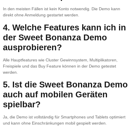
In den meisten Fällen ist kein Konto notwendig. Die Demo kann
direkt ohne Anmeldung gestartet werden.
4. Welche Features kann ich in
der Sweet Bonanza Demo
ausprobieren?
Alle Hauptfeatures wie Cluster Gewinnsystem, Multiplikatoren,
Freispiele und das Buy Feature können in der Demo getestet
werden.
5. Ist die Sweet Bonanza Demo
auch auf mobilen Geräten
spielbar?
Ja, die Demo ist vollständig für Smartphones und Tablets optimiert
und kann ohne Einschränkungen mobil gespielt werden.