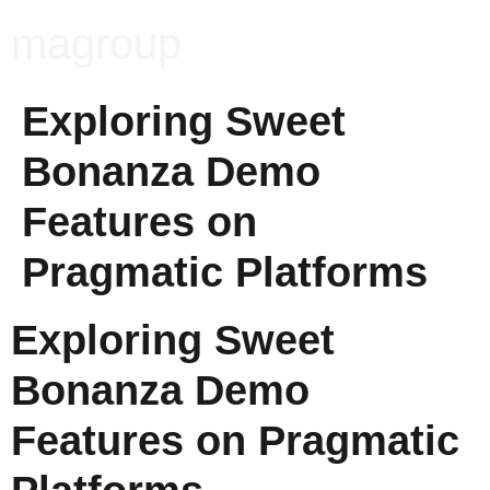
magroup
Exploring Sweet
Bonanza Demo
Features on
Pragmatic Platforms
Exploring Sweet
Bonanza Demo
Features on Pragmatic