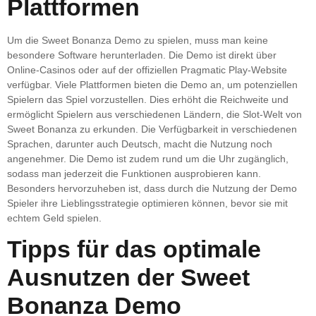
Plattformen
Um die Sweet Bonanza Demo zu spielen, muss man keine
besondere Software herunterladen. Die Demo ist direkt über
Online-Casinos oder auf der offiziellen Pragmatic Play-Website
verfügbar. Viele Plattformen bieten die Demo an, um potenziellen
Spielern das Spiel vorzustellen. Dies erhöht die Reichweite und
ermöglicht Spielern aus verschiedenen Ländern, die Slot-Welt von
Sweet Bonanza zu erkunden. Die Verfügbarkeit in verschiedenen
Sprachen, darunter auch Deutsch, macht die Nutzung noch
angenehmer. Die Demo ist zudem rund um die Uhr zugänglich,
sodass man jederzeit die Funktionen ausprobieren kann.
Besonders hervorzuheben ist, dass durch die Nutzung der Demo
Spieler ihre Lieblingsstrategie optimieren können, bevor sie mit
echtem Geld spielen.
Tipps für das optimale
Ausnutzen der Sweet
Bonanza Demo