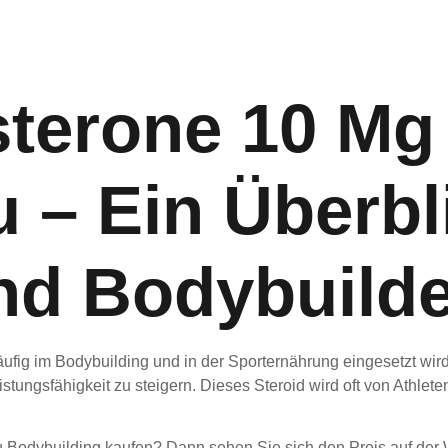
terone 10 Mg
– Ein Überbli
nd Bodybuild
äufig im Bodybuilding und in der Sporternährung eingesetzt wir
tungsfähigkeit zu steigern. Dieses Steroid wird oft von Athlete
odybuilding kaufen? Dann sehen Sie sich den Preis auf der W