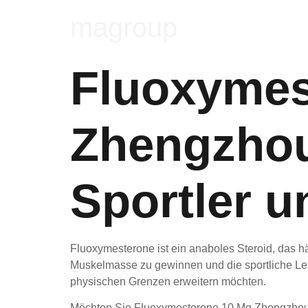
magroup
Fluoxymes
Zhengzhou 
Sportler u
Fluoxymesterone ist ein anaboles Steroid, das h
Muskelmasse zu gewinnen und die sportliche Leis
physischen Grenzen erweitern möchten.
Möchten Sie Fluoxymesterone 10 Mg Zhengzhou B