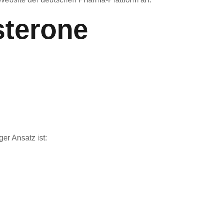
sterone
er Ansatz ist: