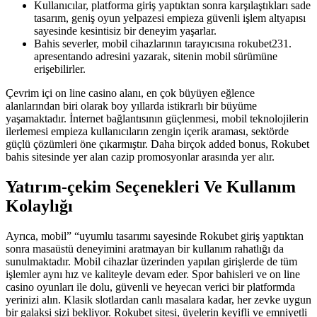
Kullanıcılar, platforma giriş yaptıktan sonra karşılaştıkları sade
tasarım, geniş oyun yelpazesi empieza güvenli işlem altyapısı
sayesinde kesintisiz bir deneyim yaşarlar.
Bahis severler, mobil cihazlarının tarayıcısına rokubet231.
apresentando adresini yazarak, sitenin mobil sürümüne
erişebilirler.
Çevrim içi on line casino alanı, en çok büyüyen eğlence
alanlarından biri olarak boy yıllarda istikrarlı bir büyüme
yaşamaktadır. İnternet bağlantısının güçlenmesi, mobil teknolojilerin
ilerlemesi empieza kullanıcıların zengin içerik araması, sektörde
güçlü çözümleri öne çıkarmıştır. Daha birçok added bonus, Rokubet
bahis sitesinde yer alan cazip promosyonlar arasında yer alır.
Yatırım-çekim Seçenekleri Ve Kullanım
Kolaylığı
Ayrıca, mobil” “uyumlu tasarımı sayesinde Rokubet giriş yaptıktan
sonra masaüstü deneyimini aratmayan bir kullanım rahatlığı da
sunulmaktadır. Mobil cihazlar üzerinden yapılan girişlerde de tüm
işlemler aynı hız ve kaliteyle devam eder. Spor bahisleri ve on line
casino oyunları ile dolu, güvenli ve heyecan verici bir platformda
yerinizi alın. Klasik slotlardan canlı masalara kadar, her zevke uygun
bir galaksi sizi bekliyor. Rokubet sitesi, üyelerin keyifli ve emniyetli