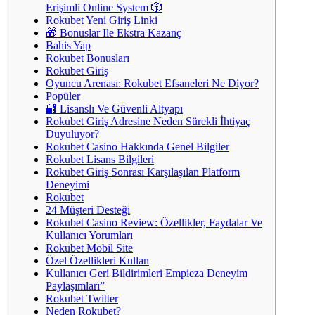
Erişimli Online System 🎲
Rokubet Yeni Giriş Linki
🎁 Bonuslar Ile Ekstra Kazanç
Bahis Yap
Rokubet Bonusları
Rokubet Giriş
Oyuncu Arenası: Rokubet Efsaneleri Ne Diyor?
Popüler
🔐 Lisanslı Ve Güvenli Altyapı
Rokubet Giriş Adresine Neden Sürekli İhtiyaç
Duyuluyor?
Rokubet Casino Hakkında Genel Bilgiler
Rokubet Lisans Bilgileri
Rokubet Giriş Sonrası Karşılaşılan Platform
Deneyimi
Rokubet
24 Müşteri Desteği
Rokubet Casino Review: Özellikler, Faydalar Ve
Kullanıcı Yorumları
Rokubet Mobil Site
Özel Özellikleri Kullan
Kullanıcı Geri Bildirimleri Empieza Deneyim
Paylaşımları”
Rokubet Twitter
Neden Rokubet?