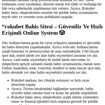
kullanılan oyun yazılımları, düzenli olarak test edilir ve herhangi bir
hile veya sahtekarlık yapılmasına izin vermez. Ayrıca, Rokubet
bahis sitesi, müşterilerinin sorumlu bir şekilde bahis oynamalarını
teşvik eder ve sorumlu oyun politikaları uygular.
“rokubet Bahis Sitesi – Güvenilir Ve Hızlı
Erişimli Online System 🎲
Site, kullanıcılarına geniş bir oyun yelpazesi sunmakta ve güvenilir
bir bahis deneyimi yaşatmaktadır. Ayrıca web-site, kullanıcılarına
çeşitli bonuslar ve promosyonlar de uma sunmaktadır. Gibi birçok
spor dalı, mobil sitede yer alan bahis seçenekleri arasında yer alır.
Ayrıca, canlı bahis seçenekleri de mobil sitede mevcuttur ve
müşterilerin gerçek zamanlı olarak bahis oynamalarına olanak tanır.
Futbol, basketbol, tenis, voleybol, hentbol ve daha birçok spor dalı,
bahis sitesinde yer alan bahis seçenekleri arasında yer alır.
Rokubet markası, her cihazda sorunsuz ve hızlı oyun
deneyimi yaşatır.
Ayrıca, Tweets hesabındaki bağlantılar sayesinde, bahis
severler bahis sitesine hızlı ve kolay bir şekilde erişebilirler.
Rokubet bahis sitesi, müşterilerine çeşitli ödeme yöntemleri
sunar ve finansal işlemleri hızlı empieza güvenli bir şekilde