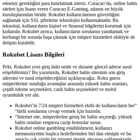
etmeniz gerektiğini para hatırlatmak isteriz. Curacao’da, online bahis
siteleri için lisans veren Curacao E-Gaming, adanın en büyük
kuruluşlarından biridir. Rokubet kullanıcılarının güvenliğini
sağlamak için SSL şifreleme teknolojisi kullanmaktadır. Bu
teknoloji, kullanıcıların kişisel ve finansal bilgilerini korumak için
kullanılır. Rokubet ayrıca, kullanıcıların sorularını yanıtlamak ve
herhangi bir sorunla başa çıkmak için müşteri hizmetleri ekibiyle de
iletişim kurabilir.
Rokubet Lisans Bilgileri
Peki, Rokubet yeni giriş linki nedir ve durante güncel adrese nasıl
erişebilirsiniz? Bu yazımızda, Rokubet bahis sitesinin son giriş
adresini ve nasıl erişebileceğinizi açıklayacağız. Roku guess
müşterilerine sunduğu avantajlar arasında yüksek bahis oranları,
çeşitli ödeme seçenekleri, canlı bahis seçenekleri ve mobil
uyumluluk yer alır.
Rokubet’in 7/24 müşteri hizmetleri ekibi de kullanıcıların her”
“türlü sorularına cevap vermek için hazırdır.
“Internet site, müşterilerine geniş bir bahis seçeneği, yüksek
bahis oranları empieza cazip bonuslar sunar.
Rokubet online gambling establishment, kullanıcı
memnuniyetini başlıca hedeflerinden biri ilan etmiştir ve bu
amaçla çok yönlü bir müşteri destek altyapısı sağlamaktadır.