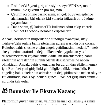
Rokubet315 yeni giriş adresiyle siteye VPN’siz, mobil
uyumlu ve güvenli erişim sağlayın.
Çevrim içi online casino alanı, en çok büyüyen eğlence
alanlarından biri olarak kid yıllarda istikrarlı bir büyüme
yaşamaktadır.
Daha sonra, @RokubetTR kullanıcı adını takip ederek,
Rokubet Facebook hesabına erişebilirler.
Ancak, Rokubet’in müşterilerine sunduğu avantajlar, siteyi
Türkiye’deki online bahis sitelerinin adresi arasında öne çıkarır.
Rokubet bahis sitesine erişim engeli getirilmesinin nedeni,” “web-
site yönetimi tarafından değil, ülkemizde uygulanan yasal
düzenlemelerden kaynaklanmaktadır. Bu düzenlemeler, bahis
sitelerinin adreslerinin sürekli olarak değiştirilmesine neden
olmaktadır. Ancak, bahis oyuncuları bu durumdan etkilenmemek
için Rokubet yeni giriş linki gibi bilgilere dikkat etmelidir. Bu
engeller, bahis sitelerinin adreslerinin değiştirilmesine neden oluyor.
Bu durumda, bahis oyuncuları güncel Rokubet giriş linki aramak
zorunda kalıyorlar.
🎁 Bonuslar Ile Ekstra Kazanç
Platformun güven unsurları, yalnızca lisanslı çalışmasıyla sınırlı