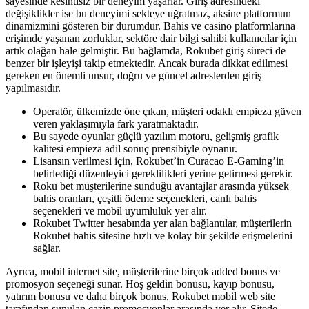
sayesinde kesintisiz bir deneyim yaşarlar. Giriş adresindeki
değişiklikler ise bu deneyimi sekteye uğratmaz, aksine platformun
dinamizmini gösteren bir durumdur. Bahis ve casino platformlarına
erişimde yaşanan zorluklar, sektöre dair bilgi sahibi kullanıcılar için
artık olağan hale gelmiştir. Bu bağlamda, Rokubet giriş süreci de
benzer bir işleyişi takip etmektedir. Ancak burada dikkat edilmesi
gereken en önemli unsur, doğru ve güncel adreslerden giriş
yapılmasıdır.
Operatör, ülkemizde öne çıkan, müşteri odaklı empieza güven
veren yaklaşımıyla fark yaratmaktadır.
Bu sayede oyunlar güçlü yazılım motoru, gelişmiş grafik
kalitesi empieza adil sonuç prensibiyle oynanır.
Lisansın verilmesi için, Rokubet’in Curacao E-Gaming’in
belirlediği düzenleyici gereklilikleri yerine getirmesi gerekir.
Roku bet müşterilerine sunduğu avantajlar arasında yüksek
bahis oranları, çeşitli ödeme seçenekleri, canlı bahis
seçenekleri ve mobil uyumluluk yer alır.
Rokubet Twitter hesabında yer alan bağlantılar, müşterilerin
Rokubet bahis sitesine hızlı ve kolay bir şekilde erişmelerini
sağlar.
Ayrıca, mobil internet site, müşterilerine birçok added bonus ve
promosyon seçeneği sunar. Hoş geldin bonusu, kayıp bonusu,
yatırım bonusu ve daha birçok bonus, Rokubet mobil web site
tarafından sunulan cazip promosyonlar arasında yer alır. Sitede