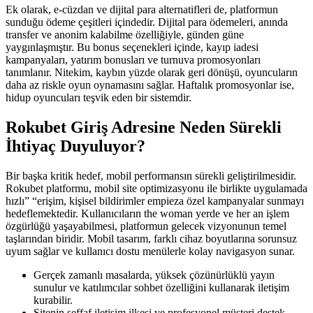
Ek olarak, e-cüzdan ve dijital para alternatifleri de, platformun
sunduğu ödeme çeşitleri içindedir. Dijital para ödemeleri, anında
transfer ve anonim kalabilme özelliğiyle, günden güne
yaygınlaşmıştır. Bu bonus seçenekleri içinde, kayıp iadesi
kampanyaları, yatırım bonusları ve turnuva promosyonları
tanımlanır. Nitekim, kaybın yüzde olarak geri dönüşü, oyuncuların
daha az riskle oyun oynamasını sağlar. Haftalık promosyonlar ise,
hidup oyuncuları teşvik eden bir sistemdir.
Rokubet Giriş Adresine Neden Sürekli
İhtiyaç Duyuluyor?
Bir başka kritik hedef, mobil performansın sürekli geliştirilmesidir.
Rokubet platformu, mobil site optimizasyonu ile birlikte uygulamada
hızlı” “erişim, kişisel bildirimler empieza özel kampanyalar sunmayı
hedeflemektedir. Kullanıcıların the woman yerde ve her an işlem
özgürlüğü yaşayabilmesi, platformun gelecek vizyonunun temel
taşlarından biridir. Mobil tasarım, farklı cihaz boyutlarına sorunsuz
uyum sağlar ve kullanıcı dostu menülerle kolay navigasyon sunar.
Gerçek zamanlı masalarda, yüksek çözünürlüklü yayın
sunulur ve katılımcılar sohbet özelliğini kullanarak iletişim
kurabilir.
Sitenin şeffaf iletişim ilkesi ve profesyonel müşteri destek