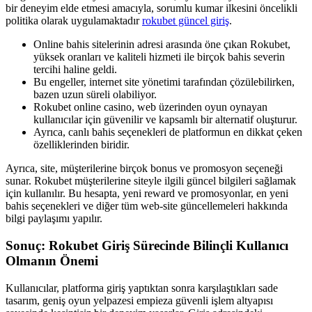
bir deneyim elde etmesi amacıyla, sorumlu kumar ilkesini öncelikli
politika olarak uygulamaktadır
rokubet güncel giriş
.
Online bahis sitelerinin adresi arasında öne çıkan Rokubet,
yüksek oranları ve kaliteli hizmeti ile birçok bahis severin
tercihi haline geldi.
Bu engeller, internet site yönetimi tarafından çözülebilirken,
bazen uzun süreli olabiliyor.
Rokubet online casino, web üzerinden oyun oynayan
kullanıcılar için güvenilir ve kapsamlı bir alternatif oluşturur.
Ayrıca, canlı bahis seçenekleri de platformun en dikkat çeken
özelliklerinden biridir.
Ayrıca, site, müşterilerine birçok bonus ve promosyon seçeneği
sunar. Rokubet müşterilerine siteyle ilgili güncel bilgileri sağlamak
için kullanılır. Bu hesapta, yeni reward ve promosyonlar, en yeni
bahis seçenekleri ve diğer tüm web-site güncellemeleri hakkında
bilgi paylaşımı yapılır.
Sonuç: Rokubet Giriş Sürecinde Bilinçli Kullanıcı
Olmanın Önemi
Kullanıcılar, platforma giriş yaptıktan sonra karşılaştıkları sade
tasarım, geniş oyun yelpazesi empieza güvenli işlem altyapısı