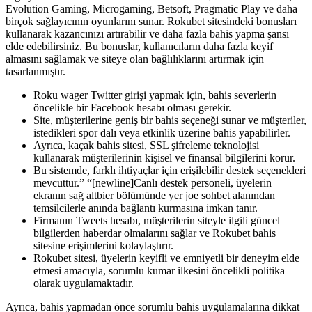
Evolution Gaming, Microgaming, Betsoft, Pragmatic Play ve daha
birçok sağlayıcının oyunlarını sunar. Rokubet sitesindeki bonusları
kullanarak kazancınızı artırabilir ve daha fazla bahis yapma şansı
elde edebilirsiniz. Bu bonuslar, kullanıcıların daha fazla keyif
almasını sağlamak ve siteye olan bağlılıklarını artırmak için
tasarlanmıştır.
Roku wager Twitter girişi yapmak için, bahis severlerin
öncelikle bir Facebook hesabı olması gerekir.
Site, müşterilerine geniş bir bahis seçeneği sunar ve müşteriler,
istedikleri spor dalı veya etkinlik üzerine bahis yapabilirler.
Ayrıca, kaçak bahis sitesi, SSL şifreleme teknolojisi
kullanarak müşterilerinin kişisel ve finansal bilgilerini korur.
Bu sistemde, farklı ihtiyaçlar için erişilebilir destek seçenekleri
mevcuttur.” “[newline]Canlı destek personeli, üyelerin
ekranın sağ altbier bölümünde yer joe sohbet alanından
temsilcilerle anında bağlantı kurmasına imkan tanır.
Firmanın Tweets hesabı, müşterilerin siteyle ilgili güncel
bilgilerden haberdar olmalarını sağlar ve Rokubet bahis
sitesine erişimlerini kolaylaştırır.
Rokubet sitesi, üyelerin keyifli ve emniyetli bir deneyim elde
etmesi amacıyla, sorumlu kumar ilkesini öncelikli politika
olarak uygulamaktadır.
Ayrıca, bahis yapmadan önce sorumlu bahis uygulamalarına dikkat