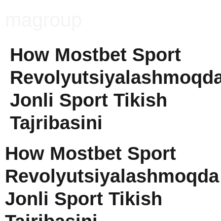
magroup
How Mostbet Sport
Revolyutsiyalashmoqd
Jonli Sport Tikish
Tajribasini
How Mostbet Sport
Revolyutsiyalashmoqda
Jonli Sport Tikish