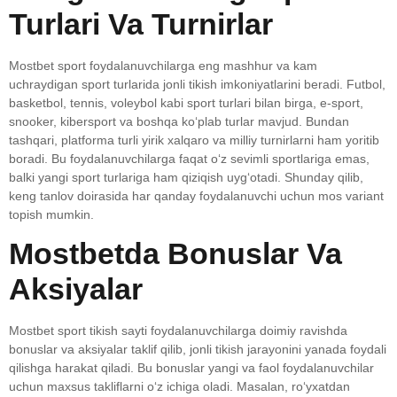
Turlari Va Turnirlar
Mostbet sport foydalanuvchilarga eng mashhur va kam
uchraydigan sport turlarida jonli tikish imkoniyatlarini beradi. Futbol,
basketbol, tennis, voleybol kabi sport turlari bilan birga, e-sport,
snooker, kibersport va boshqa ko‘plab turlar mavjud. Bundan
tashqari, platforma turli yirik xalqaro va milliy turnirlarni ham yoritib
boradi. Bu foydalanuvchilarga faqat o‘z sevimli sportlariga emas,
balki yangi sport turlariga ham qiziqish uyg‘otadi. Shunday qilib,
keng tanlov doirasida har qanday foydalanuvchi uchun mos variant
topish mumkin.
Mostbetda Bonuslar Va
Aksiyalar
Mostbet sport tikish sayti foydalanuvchilarga doimiy ravishda
bonuslar va aksiyalar taklif qilib, jonli tikish jarayonini yanada foydali
qilishga harakat qiladi. Bu bonuslar yangi va faol foydalanuvchilar
uchun maxsus takliflarni o‘z ichiga oladi. Masalan, ro‘yxatdan