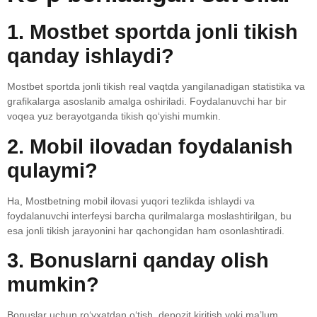
1. Mostbet sportda jonli tikish
qanday ishlaydi?
Mostbet sportda jonli tikish real vaqtda yangilanadigan statistika va
grafikalarga asoslanib amalga oshiriladi. Foydalanuvchi har bir
voqea yuz berayotganda tikish qo‘yishi mumkin.
2. Mobil ilovadan foydalanish
qulaymi?
Ha, Mostbetning mobil ilovasi yuqori tezlikda ishlaydi va
foydalanuvchi interfeysi barcha qurilmalarga moslashtirilgan, bu
esa jonli tikish jarayonini har qachongidan ham osonlashtiradi.
3. Bonuslarni qanday olish
mumkin?
Bonuslar uchun ro‘yxatdan o‘tish, depozit kiritish yoki ma’lum