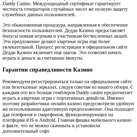
Daddy Casino. Международный сертификат гарантирует
честность генераторов случайных чисел же полную защиту
служебных данных пользователей.
Это обыкновенная процедура, направленная в обеспечение
безопасности пользователей. Дедди Казино предоставляет
бонусы новым игрокам и участникам бесчисленных акций.
Эти предложение делают азартные игры еще более
увлекательной. Процесс регистрации в официальном сайте
Дедди Казино включает еще шагов. Это позволял начать
играть в деньги за считанные минуты.
Гарантии справедливости Казино
Рекомендуем регистрироваться только на официальном сайте
или безотказные зеркалах, следуя советам из нашего обзора. С
каждым ото все больше гемблеров Daddy casino предпочитает
играть в азартные игры с портативных девайсов. Именно
поэтому разработчики онлайн казино предусмотрели удобную
же использовании адаптивную предположение. Она подходит
ддя телефонов и смартфонов, функционирующих на
платформе iOS и Android. Главная фишка мобильного казино
в факте, что не можно скачивать и установили
дополнительный софт.