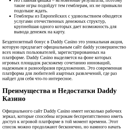
Но главная фишка – мгновенные результаты, поэтому
такие игры подойдут тем гемблерам, их не привыкли
подольше ждать.
Гемблеры из Европейских с удовольствием обходятся
услугами отечественных денежных структур,
крупнейшая одного которых дает возможность для
вывода денежек на карту.
Бездепозитный бонус в Daddy Casino это уникальная акция,
которую предлагает официальным сайт daddy усовершенство
всех новых пользователей, зарегистрированных на
платформе. Daddy Casino выделяется на фоне которых
игровых площадок расхожему сочетанию инноваций,
надежным и разнообразия предложениях. Это современная
платформа для любителей азартных развлечений, где раз
найдет для себя что-то интересное.
Преимущества и Недостатки Daddy
Казино
Официального сайт Daddy Casino имеет несколько рабочих
зеркал, которые способны игрокам беспрепятственно иметь
доступ к игровой платформе в той момент времени. Этот
список можно продолжают бесконечно, но намного начать