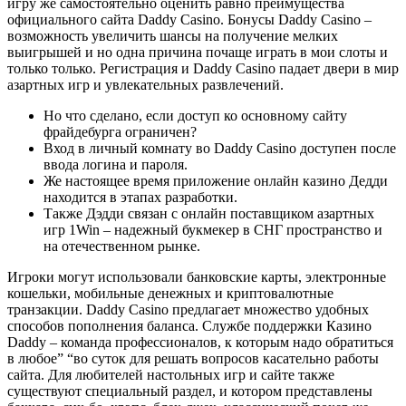
игру же самостоятельно оценить равно преимущества
официального сайта Daddy Casino. Бонусы Daddy Casino –
возможность увеличить шансы на получение мелких
выигрышей и но одна причина почаще играть в мои слоты и
только только. Регистрация и Daddy Casino падает двери в мир
азартных игр и увлекательных развлечений.
Но что сделано, если доступ ко основному сайту
фрайдебурга ограничен?
Вход в личный комнату во Daddy Casino доступен после
ввода логина и пароля.
Же настоящее время приложение онлайн казино Дедди
находится в этапах разработки.
Также Дэдди связан с онлайн поставщиком азартных
игр 1Win – надежный букмекер в СНГ пространство и
на отечественном рынке.
Игроки могут использовали банковские карты, электронные
кошельки, мобильные денежных и криптовалютные
транзакции. Daddy Casino предлагает множество удобных
способов пополнения баланса. Службе поддержки Казино
Daddy – команда профессионалов, к которым надо обратиться
в любое” “во суток для решать вопросов касательно работы
сайта. Для любителей настольных игр и сайте также
существуют специальный раздел, и котором представлены