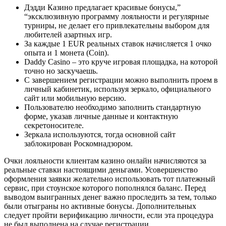
Дэдди Казино предлагает красивые бонусы,”
“эксклюзивную программу лояльности и регулярные
турниры, не делает его привлекательны выбором для
любителей азартных игр.
За каждые 1 EUR реальных ставок начисляется 1 очко
опыта и 1 монета (Coin).
Daddy Casino – это круче игровая площадка, на которой
точно но заскучаешь.
С завершением регистрации можно выполнить проем в
личный кабинетик, используя зеркало, официального
сайт или мобильную версию.
Пользователю необходимо заполнить стандартную
форме, указав личные данные и контактную
секретоносителе.
Зеркала используются, тогда основной сайт
заблокирован Роскомнадзором.
Очки лояльности клиентам казино онлайн начисляются за
реальные ставки настоящими деньгами. Усовершенство
оформления заявки желательно использовать тот платежный
сервис, при стоунское которого пополнялся баланс. Перед
выводом выигранных денег важно проследить за тем, только
были отыграны но активные бонусы. Дополнительных
следует пройти верификацию личности, если эта процедура
не был выполнена на случае регистрации.