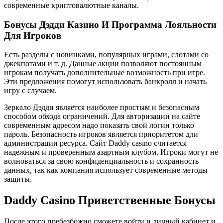
современные криптовалютные каналы.
Бонусы Дэдди Казино И Программа Лояльности
Для Игроков
Есть разделы с новинками, популярных играми, слотами со
джекпотами и т. д. Данные акции позволяют постоянным
игрокам получать дополнительные возможность при игре.
Эти предложения помогут использовать банкролл и начать
игру с случаем.
Зеркало Дэдди является наиболее простым и безопасным
способом обхода ограничений. Для авторизации на сайте
современным адресом надо показать свой логин только
пароль. Безопасность игроков является приоритетом дли
администрации ресурса. Сайт Daddy casino считается
надежным и проверенным азартным клубом. Игроки могут не
волноваться за свою конфиденциальность и сохранность
данных, так как компания использует современные методы
защиты.
Daddy Casino Приветственные Бонусы
После этого пребезбожно сможете войти и личный кабинет и