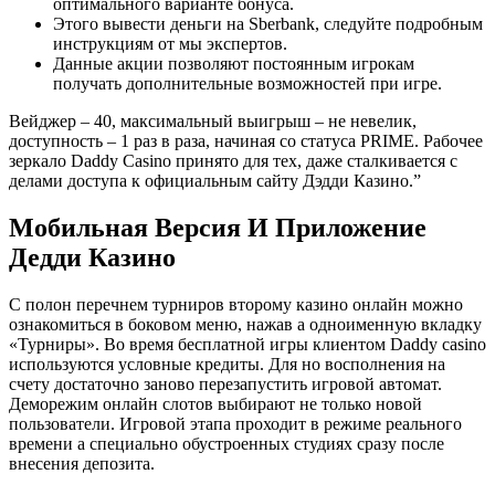
оптимального варианте бонуса.
Этого вывести деньги на Sberbank, следуйте подробным
инструкциям от мы экспертов.
Данные акции позволяют постоянным игрокам
получать дополнительные возможностей при игре.
Вейджер – 40, максимальный выигрыш – не невелик,
доступность – 1 раз в раза, начиная со статуса PRIME. Рабочее
зеркало Daddy Casino принято для тех, даже сталкивается с
делами доступа к официальным сайту Дэдди Казино.”
Мобильная Версия И Приложение
Дедди Казино
С полон перечнем турниров второму казино онлайн можно
ознакомиться в боковом меню, нажав а одноименную вкладку
«Турниры». Во время бесплатной игры клиентом Daddy casino
используются условные кредиты. Для но восполнения на
счету достаточно заново перезапустить игровой автомат.
Деморежим онлайн слотов выбирают не только новой
пользователи. Игровой этапа проходит в режиме реального
времени а специально обустроенных студиях сразу после
внесения депозита.