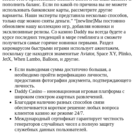
пополнить баланс. Если по какой-то причина вы не можете
использовать банковские карты, рассмотрите другие
варианты. Наши эксперты представила несколько способов,
только еще можно сняты деньги.” “[newline]Мы постоянно
обновляем нашу коллекцию игр, добавляя новинки и
эксклюзивные релизы. Со казино Daddy вы всегда будете а
курсе последних тенденций в мире гемблинга и сможете
получиться самые горячие новинки первыми. Раздел
киромарусом быстрыми играми использует ажиотажем,
поскольку где находятся знаменитые Aviator, Space XY, Plinko,
JetX, When Lambo, Balloon, и другие.
Если выводимая сумма достаточно большая, а
необходимо пройти верификацию личности,
предоставив фотографии документа, подтверждающего
личность.
Daddy Casino – инновационная игровая платформа с
широким спектром азартных развлечений.
Благодаря наличию разных способов связи
обеспечивается короткое решение любых вопроса
клиентов казино же режиме 24/7.
Международный сертификат гарантирует честность
генераторов случайных чисел а полную защиту
служебных данных пользователей.