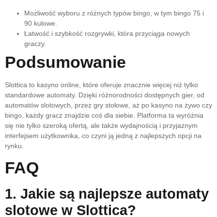
Możliwość wyboru z różnych typów bingo, w tym bingo 75 i
90 kulowe.
Łatwość i szybkość rozgrywki, która przyciąga nowych
graczy.
Podsumowanie
Slottica to kasyno online, które oferuje znacznie więcej niż tylko
standardowe automaty. Dzięki różnorodności dostępnych gier, od
automatów slotowych, przez gry stołowe, aż po kasyno na żywo czy
bingo, każdy gracz znajdzie coś dla siebie. Platforma ta wyróżnia
się nie tylko szeroką ofertą, ale także wydajnością i przyjaznym
interfejsem użytkownika, co czyni ją jedną z najlepszych opcji na
rynku.
FAQ
1. Jakie są najlepsze automaty
slotowe w Slottica?