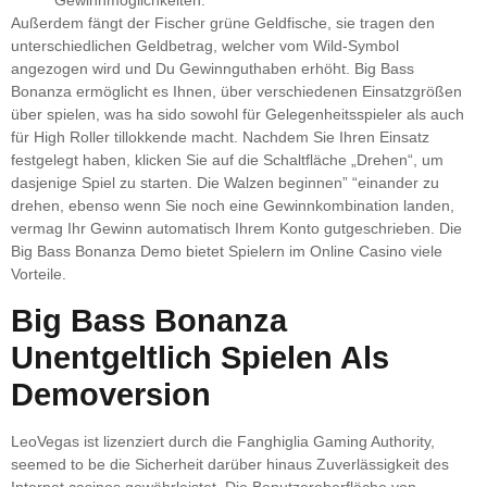
Gewinnmöglichkeiten.
Außerdem fängt der Fischer grüne Geldfische, sie tragen den
unterschiedlichen Geldbetrag, welcher vom Wild-Symbol
angezogen wird und Du Gewinnguthaben erhöht. Big Bass
Bonanza ermöglicht es Ihnen, über verschiedenen Einsatzgrößen
über spielen, was ha sido sowohl für Gelegenheitsspieler als auch
für High Roller tillokkende macht. Nachdem Sie Ihren Einsatz
festgelegt haben, klicken Sie auf die Schaltfläche „Drehen“, um
dasjenige Spiel zu starten. Die Walzen beginnen” “einander zu
drehen, ebenso wenn Sie noch eine Gewinnkombination landen,
vermag Ihr Gewinn automatisch Ihrem Konto gutgeschrieben. Die
Big Bass Bonanza Demo bietet Spielern im Online Casino viele
Vorteile.
Big Bass Bonanza
Unentgeltlich Spielen Als
Demoversion
LeoVegas ist lizenziert durch die Fanghiglia Gaming Authority,
seemed to be die Sicherheit darüber hinaus Zuverlässigkeit des
Internet casinos gewährleistet. Die Benutzeroberfläche von