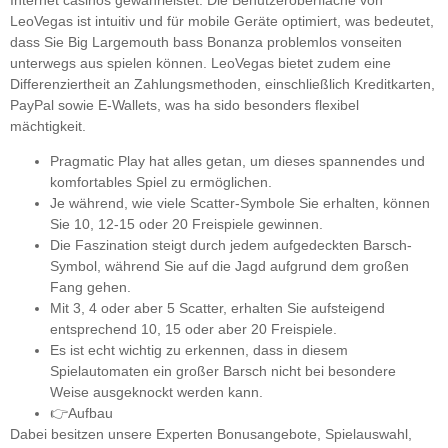
LeoVegas ist intuitiv und für mobile Geräte optimiert, was bedeutet,
dass Sie Big Largemouth bass Bonanza problemlos vonseiten
unterwegs aus spielen können. LeoVegas bietet zudem eine
Differenziertheit an Zahlungsmethoden, einschließlich Kreditkarten,
PayPal sowie E-Wallets, was ha sido besonders flexibel
mächtigkeit.
Pragmatic Play hat alles getan, um dieses spannendes und
komfortables Spiel zu ermöglichen.
Je während, wie viele Scatter-Symbole Sie erhalten, können
Sie 10, 12-15 oder 20 Freispiele gewinnen.
Die Faszination steigt durch jedem aufgedeckten Barsch-
Symbol, während Sie auf die Jagd aufgrund dem großen
Fang gehen.
Mit 3, 4 oder aber 5 Scatter, erhalten Sie aufsteigend
entsprechend 10, 15 oder aber 20 Freispiele.
Es ist echt wichtig zu erkennen, dass in diesem
Spielautomaten ein großer Barsch nicht bei besondere
Weise ausgeknockt werden kann.
👉Aufbau
Dabei besitzen unsere Experten Bonusangebote, Spielauswahl,