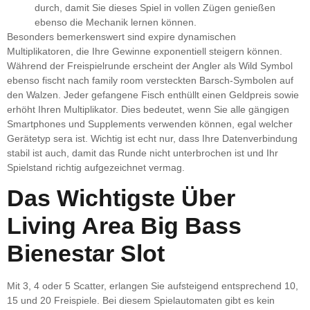
durch, damit Sie dieses Spiel in vollen Zügen genießen
ebenso die Mechanik lernen können.
Besonders bemerkenswert sind expire dynamischen
Multiplikatoren, die Ihre Gewinne exponentiell steigern können.
Während der Freispielrunde erscheint der Angler als Wild Symbol
ebenso fischt nach family room versteckten Barsch-Symbolen auf
den Walzen. Jeder gefangene Fisch enthüllt einen Geldpreis sowie
erhöht Ihren Multiplikator. Dies bedeutet, wenn Sie alle gängigen
Smartphones und Supplements verwenden können, egal welcher
Gerätetyp sera ist. Wichtig ist echt nur, dass Ihre Datenverbindung
stabil ist auch, damit das Runde nicht unterbrochen ist und Ihr
Spielstand richtig aufgezeichnet vermag.
Das Wichtigste Über
Living Area Big Bass
Bienestar Slot
Mit 3, 4 oder 5 Scatter, erlangen Sie aufsteigend entsprechend 10,
15 und 20 Freispiele. Bei diesem Spielautomaten gibt es kein