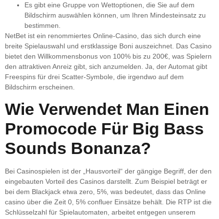
Es gibt eine Gruppe von Wettoptionen, die Sie auf dem
Bildschirm auswählen können, um Ihren Mindesteinsatz zu
bestimmen.
NetBet ist ein renommiertes Online-Casino, das sich durch eine
breite Spielauswahl und erstklassige Boni auszeichnet. Das Casino
bietet den Willkommensbonus von 100% bis zu 200€, was Spielern
den attraktiven Anreiz gibt, sich anzumelden. Ja, der Automat gibt
Freespins für drei Scatter-Symbole, die irgendwo auf dem
Bildschirm erscheinen.
Wie Verwendet Man Einen
Promocode Für Big Bass
Sounds Bonanza?
Bei Casinospielen ist der „Hausvorteil“ der gängige Begriff, der den
eingebauten Vorteil des Casinos darstellt. Zum Beispiel beträgt er
bei dem Blackjack etwa zero, 5%, was bedeutet, dass das Online
casino über die Zeit 0, 5% confluer Einsätze behält. Die RTP ist die
Schlüsselzahl für Spielautomaten, arbeitet entgegen unserem