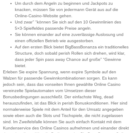
Um durch dem Angeln zu beginnen und Jackpots zu
knacken, müssen Sie von jedermann Gerät aus auf die
Online-Casino-Website gehen.
Und zwar” “können Sie sich auf den 10 Gewinnlinien des
5×3-Spielfeldes passende Preise angeln.
Sie können einander auf eine zuverlässige Auslosung und
einen offiziellen Betrieb wie ausgestorben.
Auf den ersten Blick bietet BigBassBonanza ein traditionelles
Structure, doch sobald perish Rollen sich drehen, wird klar,
dass jeder Spin pass away Chance auf große” “Gewinne
bietet.
Erleben Sie expire Spannung, wenn expire Symbole auf den
Walzen für passende Gewinnkombinationen sorgen. Es kann
jedoch sein, dass das vonseiten Ihnen gewählte Online Casino
vereinzelte Spielautomaten vom Umsetzen dieser
Bonusbedingungen ausschließt. Der einfachste Weg, dead
herauszufinden, ist das Blick in perish Bonuskonditionen. Hier sind
normalerweise Spiele mit dem Anteil für den Umsatz angegeben
sowie eben auch die Slots und Tischspiele, die nicht zugelassen
sind. Im Zweifelsfalle können Sie auch einfach Kontakt mit dem
Kundenservice des Online Casinos aufnehmen und einander direkt