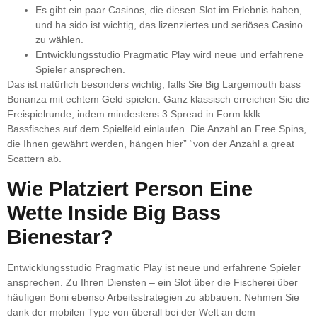
Es gibt ein paar Casinos, die diesen Slot im Erlebnis haben,
und ha sido ist wichtig, das lizenziertes und seriöses Casino
zu wählen.
Entwicklungsstudio Pragmatic Play wird neue und erfahrene
Spieler ansprechen.
Das ist natürlich besonders wichtig, falls Sie Big Largemouth bass
Bonanza mit echtem Geld spielen. Ganz klassisch erreichen Sie die
Freispielrunde, indem mindestens 3 Spread in Form kklk
Bassfisches auf dem Spielfeld einlaufen. Die Anzahl an Free Spins,
die Ihnen gewährt werden, hängen hier” “von der Anzahl a great
Scattern ab.
Wie Platziert Person Eine
Wette Inside Big Bass
Bienestar?
Entwicklungsstudio Pragmatic Play ist neue und erfahrene Spieler
ansprechen. Zu Ihren Diensten – ein Slot über die Fischerei über
häufigen Boni ebenso Arbeitsstrategien zu abbauen. Nehmen Sie
dank der mobilen Type von überall bei der Welt an dem