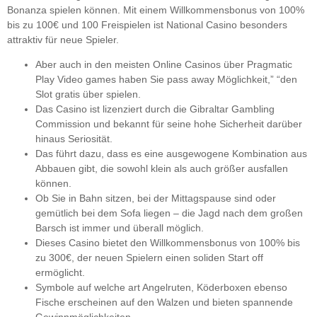
Bonanza spielen können. Mit einem Willkommensbonus von 100%
bis zu 100€ und 100 Freispielen ist National Casino besonders
attraktiv für neue Spieler.
Aber auch in den meisten Online Casinos über Pragmatic
Play Video games haben Sie pass away Möglichkeit,” “den
Slot gratis über spielen.
Das Casino ist lizenziert durch die Gibraltar Gambling
Commission und bekannt für seine hohe Sicherheit darüber
hinaus Seriosität.
Das führt dazu, dass es eine ausgewogene Kombination aus
Abbauen gibt, die sowohl klein als auch größer ausfallen
können.
Ob Sie in Bahn sitzen, bei der Mittagspause sind oder
gemütlich bei dem Sofa liegen – die Jagd nach dem großen
Barsch ist immer und überall möglich.
Dieses Casino bietet den Willkommensbonus von 100% bis
zu 300€, der neuen Spielern einen soliden Start off
ermöglicht.
Symbole auf welche art Angelruten, Köderboxen ebenso
Fische erscheinen auf den Walzen und bieten spannende