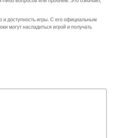
х-либо вопросов или проблем. Это означает,
во и доступность игры. С его официальным
оки могут насладиться игрой и получать