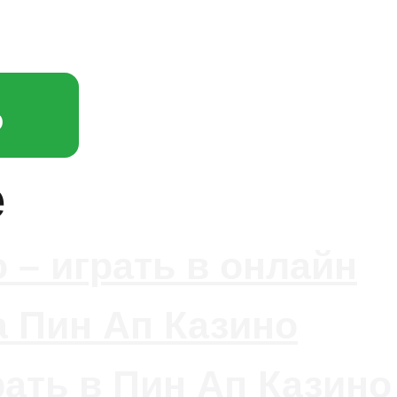
Ь
е
 – играть в онлайн
 Пин Ап Казино
рать в Пин Ап Казино