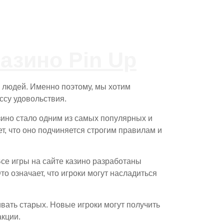
азино Pin Up
х людей. Именно поэтому, мы хотим
ссу удовольствия.
азино стало одним из самых популярных и
т, что оно подчиняется строгим правилам и
Все игры на сайте казино разработаны
о означает, что игроки могут насладиться
ивать старых. Новые игроки могут получить
акции.