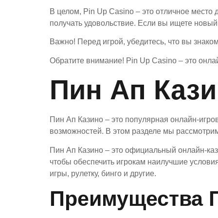
В целом, Pin Up Casino – это отличное место 
получать удовольствие. Если вы ищете новый 
Важно! Перед игрой, убедитесь, что вы знако
Обратите внимание! Pin Up Casino – это онлай
Пин Ап Кази
Пин Ап Казино – это популярная онлайн-игро
возможностей. В этом разделе мы рассмотрим
Пин Ап Казино – это официальный онлайн-кази
чтобы обеспечить игрокам наилучшие условия 
игры, рулетку, бинго и другие.
Преимущества П