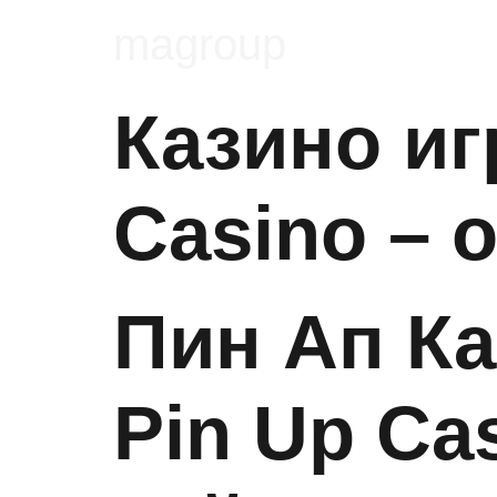
magroup
Казино иг
Casino – 
Пин Ап Ка
Pin Up Ca