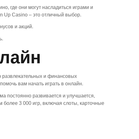
ино, где они могут насладиться играми и
in Up Casino – это отличный выбор.
нусов и акций.
ь.
нлайн
тр развлекательных и финансовых
омочь вам начать играть в онлайн.
рма постоянно развивается и улучшается,
 более 3 000 игр, включая слоты, карточные