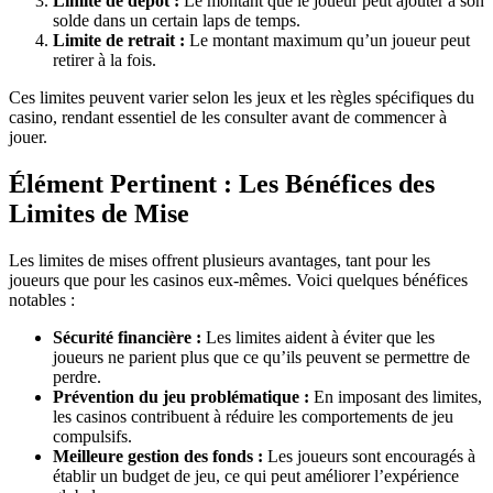
Limite de dépôt :
Le montant que le joueur peut ajouter à son
solde dans un certain laps de temps.
Limite de retrait :
Le montant maximum qu’un joueur peut
retirer à la fois.
Ces limites peuvent varier selon les jeux et les règles spécifiques du
casino, rendant essentiel de les consulter avant de commencer à
jouer.
Élément Pertinent : Les Bénéfices des
Limites de Mise
Les limites de mises offrent plusieurs avantages, tant pour les
joueurs que pour les casinos eux-mêmes. Voici quelques bénéfices
notables :
Sécurité financière :
Les limites aident à éviter que les
joueurs ne parient plus que ce qu’ils peuvent se permettre de
perdre.
Prévention du jeu problématique :
En imposant des limites,
les casinos contribuent à réduire les comportements de jeu
compulsifs.
Meilleure gestion des fonds :
Les joueurs sont encouragés à
établir un budget de jeu, ce qui peut améliorer l’expérience