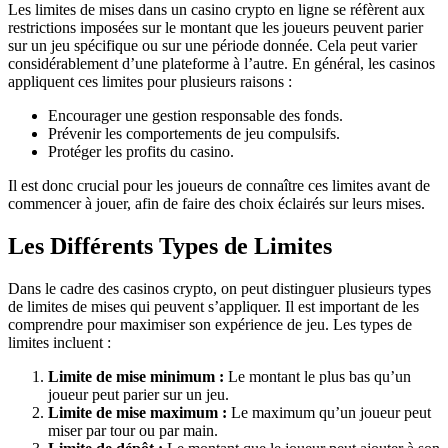
Les limites de mises dans un casino crypto en ligne se réfèrent aux
restrictions imposées sur le montant que les joueurs peuvent parier
sur un jeu spécifique ou sur une période donnée. Cela peut varier
considérablement d’une plateforme à l’autre. En général, les casinos
appliquent ces limites pour plusieurs raisons :
Encourager une gestion responsable des fonds.
Prévenir les comportements de jeu compulsifs.
Protéger les profits du casino.
Il est donc crucial pour les joueurs de connaître ces limites avant de
commencer à jouer, afin de faire des choix éclairés sur leurs mises.
Les Différents Types de Limites
Dans le cadre des casinos crypto, on peut distinguer plusieurs types
de limites de mises qui peuvent s’appliquer. Il est important de les
comprendre pour maximiser son expérience de jeu. Les types de
limites incluent :
Limite de mise minimum :
Le montant le plus bas qu’un
joueur peut parier sur un jeu.
Limite de mise maximum :
Le maximum qu’un joueur peut
miser par tour ou par main.