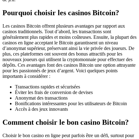
Pourquoi choisir les casinos Bitcoin?
Les casinos Bitcoin offrent plusieurs avantages par rapport aux
casinos traditionnels. Tout d’abord, les transactions sont
généralement plus rapides et moins coûteuses. Ensuite, la plupart des
casinos en ligne acceptant le Bitcoin garantissent un niveau
d’anonymat supérieur, préservant ainsi la vie privée des joueurs. De
plus, ces plateformes ont souvent des bonus attractifs pour les
nouveaux joueurs qui utilisent la cryptomonnaie pour effectuer des
dépôts. Ces avantages font des casinos Bitcoin une option attrayante
pour les passionnés de jeux d’argent. Voici quelques points
importants à considérer :
Transactions rapides et sécurisées
Éviter les frais de conversion de devises
Anonymat des transactions
Bonifications intéressantes pour les utilisateurs de Bitcoin
Accès à des jeux innovants
Comment choisir le bon casino Bitcoin?
Choisir le bon casino en ligne peut parfois être un défi, surtout pour