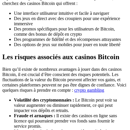
cherchez des casinos Bitcoin qui offrent :
Une interface utilisateur intuitive et facile à naviguer
Des jeux en direct avec des croupiers pour une expérience
immersive
Des promos spécifiques pour les utilisateurs de Bitcoin,
comme des bonus de dépôt en crypto
Des programmes de fidélité et des récompenses attrayantes
Des options de jeux sur mobiles pour jouer en toute liberté
Les risques associés aux casinos Bitcoin
Bien qu’il existe de nombreux avantages à jouer dans des casinos
Bitcoin, il est crucial d’être conscient des risques potentiels. Les
fluctuations de la valeur du Bitcoin peuvent affecter vos gains, et
certaines plateformes peuvent ne pas être dignes de confiance. Voici
quelques risques à prendre en compte :
crypto gambling
Volatilité des cryptomonnaies :
Le Bitcoin peut voir sa
valeur augmenter ou diminuer rapidement, ce qui peut
impacter vos dépôts et retraits.
Fraude et arnaques :
Il existe des casinos en ligne sans
licence qui pourraient prendre vos fonds sans fournir le
service promis.