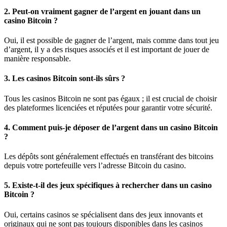
2. Peut-on vraiment gagner de l’argent en jouant dans un
casino Bitcoin ?
Oui, il est possible de gagner de l’argent, mais comme dans tout jeu
d’argent, il y a des risques associés et il est important de jouer de
manière responsable.
3. Les casinos Bitcoin sont-ils sûrs ?
Tous les casinos Bitcoin ne sont pas égaux ; il est crucial de choisir
des plateformes licenciées et réputées pour garantir votre sécurité.
4. Comment puis-je déposer de l’argent dans un casino Bitcoin
?
Les dépôts sont généralement effectués en transférant des bitcoins
depuis votre portefeuille vers l’adresse Bitcoin du casino.
5. Existe-t-il des jeux spécifiques à rechercher dans un casino
Bitcoin ?
Oui, certains casinos se spécialisent dans des jeux innovants et
originaux qui ne sont pas toujours disponibles dans les casinos