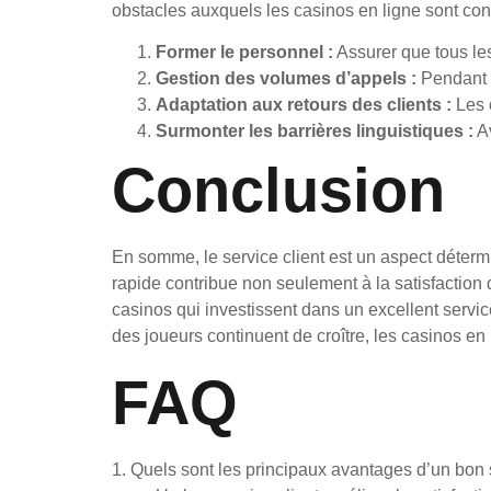
obstacles auxquels les casinos en ligne sont con
Former le personnel :
Assurer que tous les
Gestion des volumes d’appels :
Pendant l
Adaptation aux retours des clients :
Les 
Surmonter les barrières linguistiques :
Av
Conclusion
En somme, le service client est un aspect déterm
rapide contribue non seulement à la satisfaction 
casinos qui investissent dans un excellent servi
des joueurs continuent de croître, les casinos en 
FAQ
1. Quels sont les principaux avantages d’un bon s