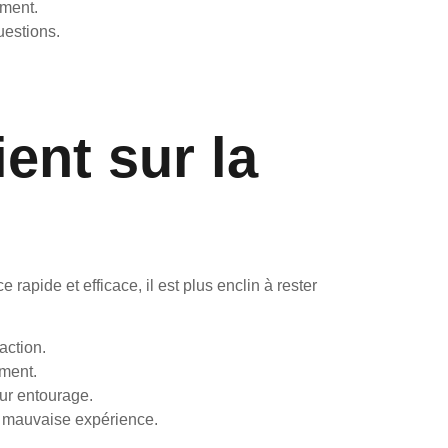
oment.
uestions.
ient sur la
 rapide et efficace, il est plus enclin à rester
action.
ement.
ur entourage.
ne mauvaise expérience.