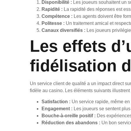
Disponibilité :
Les joueurs souhaitent un s
Rapidité :
La rapidité des réponses est ess
Compétence :
Les agents doivent être form
Politesse :
Un traitement amical et respect
Canaux diversifiés :
Les joueurs privilégie
Les effets d’
fidélisation 
Un service client de qualité a un impact direct sur 
fidèle au casino. Les éléments suivants illustrent
Satisfaction :
Un service rapide, même en c
Engagement :
Les joueurs se sentent plus 
Bouche-à-oreille positif :
Des expériences 
Réduction des abandons :
Un bon service