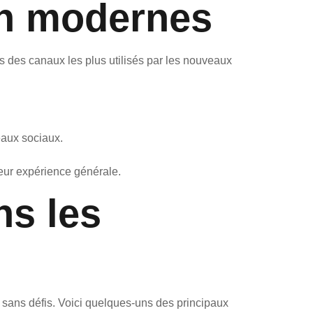
n modernes
ns des canaux les plus utilisés par les nouveaux
eaux sociaux.
leur expérience générale.
ns les
t sans défis. Voici quelques-uns des principaux