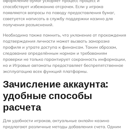
оформление бумаг ускоряет процесс процесс и
способствует избежанию отсрочек. Если у игрока
появляются вопросы по поводу предоставления бумаг,
советуется написать в службу поддержки казино для
получения разъяснений.
Необходимо также помнить, что уклонение от прохождения
подтверждения личности может вызвать заморозке
профиля и утрате доступа к финансам. Таким образом,
следование определённым нормам и требованиям
проверки не только гарантирует сохранность информации,
но и Игровые автоматы предоставляет беспрепятственное
эксплуатацию всех функций платформы.
Зачисление аккаунта:
удобные способы
расчета
Для удобности игроков, актуальные онлайн-казино
предлагают различные методы добавления счета. Одним