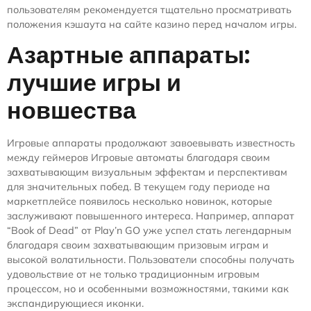
пользователям рекомендуется тщательно просматривать
положения кэшаута на сайте казино перед началом игры.
Азартные аппараты:
лучшие игры и
новшества
Игровые аппараты продолжают завоевывать известность
между геймеров Игровые автоматы благодаря своим
захватывающим визуальным эффектам и перспективам
для значительных побед. В текущем году периоде на
маркетплейсе появилось несколько новинок, которые
заслуживают повышенного интереса. Например, аппарат
“Book of Dead” от Play’n GO уже успел стать легендарным
благодаря своим захватывающим призовым играм и
высокой волатильности. Пользователи способны получать
удовольствие от не только традиционным игровым
процессом, но и особенными возможностями, такими как
экспандирующиеся иконки.