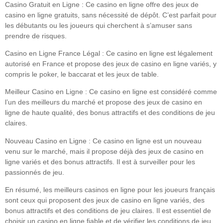
Casino Gratuit en Ligne : Ce casino en ligne offre des jeux de
casino en ligne gratuits, sans nécessité de dépôt. C’est parfait pour
les débutants ou les joueurs qui cherchent à s’amuser sans
prendre de risques.
Casino en Ligne France Légal : Ce casino en ligne est légalement
autorisé en France et propose des jeux de casino en ligne variés, y
compris le poker, le baccarat et les jeux de table.
Meilleur Casino en Ligne : Ce casino en ligne est considéré comme
l’un des meilleurs du marché et propose des jeux de casino en
ligne de haute qualité, des bonus attractifs et des conditions de jeu
claires.
Nouveau Casino en Ligne : Ce casino en ligne est un nouveau
venu sur le marché, mais il propose déjà des jeux de casino en
ligne variés et des bonus attractifs. Il est à surveiller pour les
passionnés de jeu.
En résumé, les meilleurs casinos en ligne pour les joueurs français
sont ceux qui proposent des jeux de casino en ligne variés, des
bonus attractifs et des conditions de jeu claires. Il est essentiel de
choisir un casino en ligne fiable et de vérifier les conditions de jeu