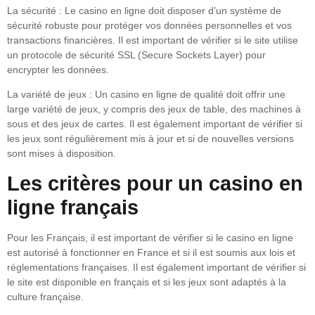
La sécurité : Le casino en ligne doit disposer d’un système de
sécurité robuste pour protéger vos données personnelles et vos
transactions financières. Il est important de vérifier si le site utilise
un protocole de sécurité SSL (Secure Sockets Layer) pour
encrypter les données.
La variété de jeux : Un casino en ligne de qualité doit offrir une
large variété de jeux, y compris des jeux de table, des machines à
sous et des jeux de cartes. Il est également important de vérifier si
les jeux sont régulièrement mis à jour et si de nouvelles versions
sont mises à disposition.
Les critères pour un casino en
ligne français
Pour les Français, il est important de vérifier si le casino en ligne
est autorisé à fonctionner en France et si il est soumis aux lois et
réglementations françaises. Il est également important de vérifier si
le site est disponible en français et si les jeux sont adaptés à la
culture française.