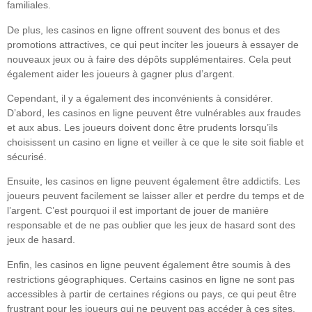
familiales.
De plus, les casinos en ligne offrent souvent des bonus et des
promotions attractives, ce qui peut inciter les joueurs à essayer de
nouveaux jeux ou à faire des dépôts supplémentaires. Cela peut
également aider les joueurs à gagner plus d’argent.
Cependant, il y a également des inconvénients à considérer.
D’abord, les casinos en ligne peuvent être vulnérables aux fraudes
et aux abus. Les joueurs doivent donc être prudents lorsqu’ils
choisissent un casino en ligne et veiller à ce que le site soit fiable et
sécurisé.
Ensuite, les casinos en ligne peuvent également être addictifs. Les
joueurs peuvent facilement se laisser aller et perdre du temps et de
l’argent. C’est pourquoi il est important de jouer de manière
responsable et de ne pas oublier que les jeux de hasard sont des
jeux de hasard.
Enfin, les casinos en ligne peuvent également être soumis à des
restrictions géographiques. Certains casinos en ligne ne sont pas
accessibles à partir de certaines régions ou pays, ce qui peut être
frustrant pour les joueurs qui ne peuvent pas accéder à ces sites.