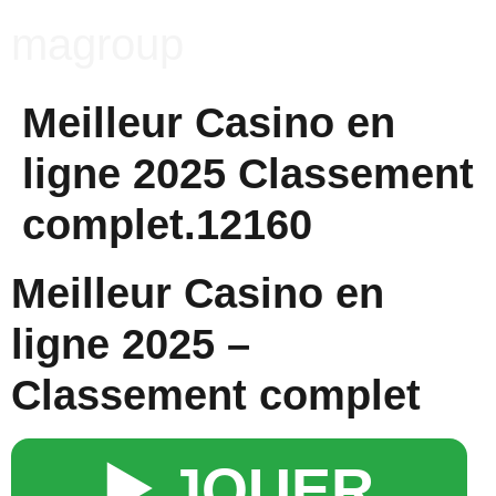
magroup
Meilleur Casino en
ligne 2025 Classement
complet.12160
Meilleur Casino en
ligne 2025 –
Classement complet
▶️ JOUER