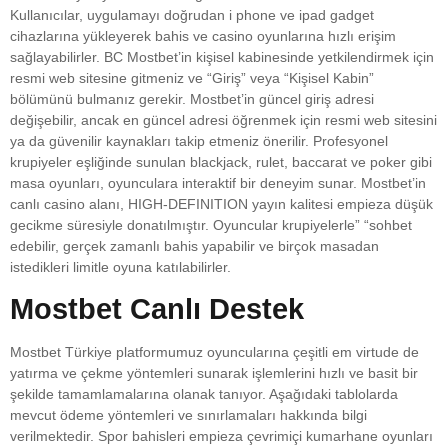
Kullanıcılar, uygulamayı doğrudan i phone ve ipad gadget
cihazlarına yükleyerek bahis ve casino oyunlarına hızlı erişim
sağlayabilirler. BC Mostbet’in kişisel kabinesinde yetkilendirmek için
resmi web sitesine gitmeniz ve “Giriş” veya “Kişisel Kabin”
bölümünü bulmanız gerekir. Mostbet’in güncel giriş adresi
değişebilir, ancak en güncel adresi öğrenmek için resmi web sitesini
ya da güvenilir kaynakları takip etmeniz önerilir. Profesyonel
krupiyeler eşliğinde sunulan blackjack, rulet, baccarat ve poker gibi
masa oyunları, oyunculara interaktif bir deneyim sunar. Mostbet’in
canlı casino alanı, HIGH-DEFINITION yayın kalitesi empieza düşük
gecikme süresiyle donatılmıştır. Oyuncular krupiyelerle” “sohbet
edebilir, gerçek zamanlı bahis yapabilir ve birçok masadan
istedikleri limitle oyuna katılabilirler.
Mostbet Canlı Destek
Mostbet Türkiye platformumuz oyuncularına çeşitli em virtude de
yatırma ve çekme yöntemleri sunarak işlemlerini hızlı ve basit bir
şekilde tamamlamalarına olanak tanıyor. Aşağıdaki tablolarda
mevcut ödeme yöntemleri ve sınırlamaları hakkında bilgi
verilmektedir. Spor bahisleri empieza çevrimiçi kumarhane oyunları