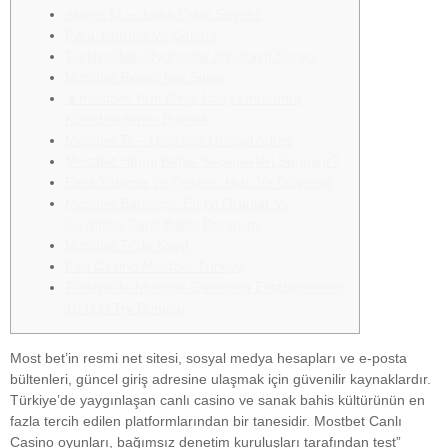
Ahmet M – “farklı Oyun Seçimi”
Para Yatırma Ve Çekme
Türkiye’deki Oyuncular İçin Kayıt Süreci
Mostbet Resmi Net Sitesi
▲mostbet Yeni Giriş: Uzay Limanının
Koordinatlarını Bulmak
Mostbet Tr – Giriş Için Güncel Adres
Mostbet Hangi Bahis Seçenekleri Sunuyor?
Para Yatırma Ve Çekme: Hızlı Ve Güvenilir
Mostbet Bahisçisi: En İyi Oranlar Ve
Çevrimiçi Canlı Bahis Deneyimi
Mostbet Tr’de Kayıt
Faq Casino Mostbet Türkiye
Türkiye’de Mostbet Gambling Establishment
10 000 Try Bonusu
Most bet’in resmi net sitesi, sosyal medya hesapları ve e-posta
bültenleri, güncel giriş adresine ulaşmak için güvenilir kaynaklardır.
Türkiye’de yaygınlaşan canlı casino ve sanak bahis kültürünün en
fazla tercih edilen platformlarından bir tanesidir. Mostbet Canlı
Casino oyunları, bağımsız denetim kuruluşları tarafından test”