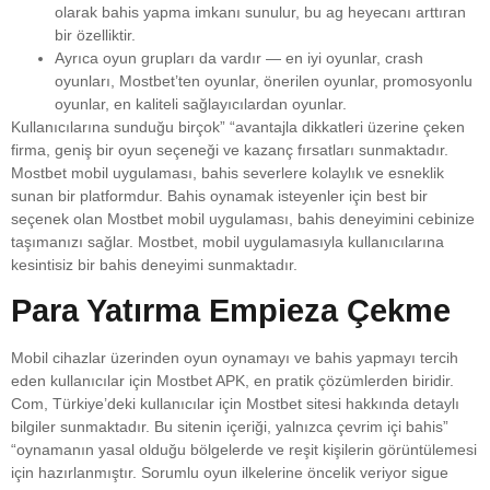
olarak bahis yapma imkanı sunulur, bu ag heyecanı arttıran
bir özelliktir.
Ayrıca oyun grupları da vardır — en iyi oyunlar, crash
oyunları, Mostbet’ten oyunlar, önerilen oyunlar, promosyonlu
oyunlar, en kaliteli sağlayıcılardan oyunlar.
Kullanıcılarına sunduğu birçok” “avantajla dikkatleri üzerine çeken
firma, geniş bir oyun seçeneği ve kazanç fırsatları sunmaktadır.
Mostbet mobil uygulaması, bahis severlere kolaylık ve esneklik
sunan bir platformdur. Bahis oynamak isteyenler için best bir
seçenek olan Mostbet mobil uygulaması, bahis deneyimini cebinize
taşımanızı sağlar. Mostbet, mobil uygulamasıyla kullanıcılarına
kesintisiz bir bahis deneyimi sunmaktadır.
Para Yatırma Empieza Çekme
Mobil cihazlar üzerinden oyun oynamayı ve bahis yapmayı tercih
eden kullanıcılar için Mostbet APK, en pratik çözümlerden biridir.
Com, Türkiye’deki kullanıcılar için Mostbet sitesi hakkında detaylı
bilgiler sunmaktadır. Bu sitenin içeriği, yalnızca çevrim içi bahis”
“oynamanın yasal olduğu bölgelerde ve reşit kişilerin görüntülemesi
için hazırlanmıştır. Sorumlu oyun ilkelerine öncelik veriyor sigue