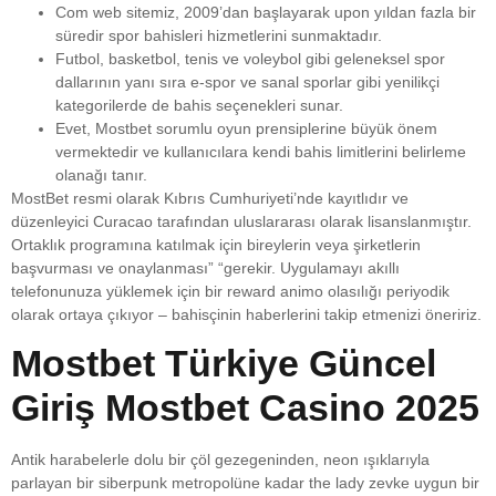
Com web sitemiz, 2009’dan başlayarak upon yıldan fazla bir
süredir spor bahisleri hizmetlerini sunmaktadır.
Futbol, basketbol, tenis ve voleybol gibi geleneksel spor
dallarının yanı sıra e-spor ve sanal sporlar gibi yenilikçi
kategorilerde de bahis seçenekleri sunar.
Evet, Mostbet sorumlu oyun prensiplerine büyük önem
vermektedir ve kullanıcılara kendi bahis limitlerini belirleme
olanağı tanır.
MostBet resmi olarak Kıbrıs Cumhuriyeti’nde kayıtlıdır ve
düzenleyici Curacao tarafından uluslararası olarak lisanslanmıştır.
Ortaklık programına katılmak için bireylerin veya şirketlerin
başvurması ve onaylanması” “gerekir. Uygulamayı akıllı
telefonunuza yüklemek için bir reward animo olasılığı periyodik
olarak ortaya çıkıyor – bahisçinin haberlerini takip etmenizi öneririz.
Mostbet Türkiye Güncel
Giriş Mostbet Casino 2025
Antik harabelerle dolu bir çöl gezegeninden, neon ışıklarıyla
parlayan bir siberpunk metropolüne kadar the lady zevke uygun bir