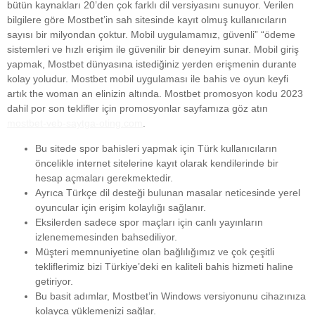
bütün kaynakları 20’den çok farklı dil versiyasını sunuyor. Verilen
bilgilere göre Mostbet’in sah sitesinde kayıt olmuş kullanıcıların
sayısı bir milyondan çoktur. Mobil uygulamamız, güvenli” “ödeme
sistemleri ve hızlı erişim ile güvenilir bir deneyim sunar. Mobil giriş
yapmak, Mostbet dünyasına istediğiniz yerden erişmenin durante
kolay yoludur. Mostbet mobil uygulaması ile bahis ve oyun keyfi
artık the woman an elinizin altında. Mostbet promosyon kodu 2023
dahil por son teklifler için promosyonlar sayfamıza göz atın
mostbet-veb-saytga-oting.com
.
Bu sitede spor bahisleri yapmak için Türk kullanıcıların
öncelikle internet sitelerine kayıt olarak kendilerinde bir
hesap açmaları gerekmektedir.
Ayrıca Türkçe dil desteği bulunan masalar neticesinde yerel
oyuncular için erişim kolaylığı sağlanır.
Eksilerden sadece spor maçları için canlı yayınların
izlenememesinden bahsediliyor.
Müşteri memnuniyetine olan bağlılığımız ve çok çeşitli
tekliflerimiz bizi Türkiye’deki en kaliteli bahis hizmeti haline
getiriyor.
Bu basit adımlar, Mostbet’in Windows versiyonunu cihazınıza
kolayca yüklemenizi sağlar.