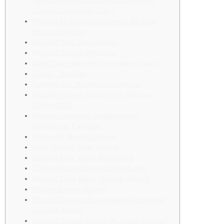
Yeni Özelliklerle Bahis Ve On The Web
Casino Dünyasında Lider!
Mostbet Mobil Uygulamasında Bir Oyun
Hesabı Kaydedin
Mostbet Web Sitesi Bilgileri
Mostbet Türkiye Hakkında
Çeşitli Spor Bahisleri Seçenekleri Neler?
E-spor” “bahisleri
Tabletler Için Mostbet Uygulaması”
Mostbet Türkiye Güncel Giriş Mostbet
Casino 2025
Mostbet Gambling Establishment
Zerkalo’nun Faydaları
İletişim Ve Müşteri Desteği
Para Yatırma Sigue Çekme
Mostbet Giriş, Kayıt, Doğrulama
Türkiye’nin Mostbet’e Erişimi Va Mı?
Mostbet Canlı Bahis Yapabilir Miyim?
Müşteri Destek Hizmeti
Mostbet Girişine Bir Uygulama Aracılığıyla
Erişebilir Miyim?
Mostbet Zerkalo Neden Bu Kadar Popüler?