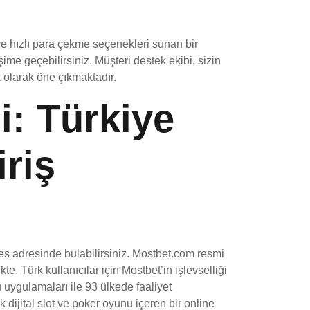
 ve hızlı para çekme seçenekleri sunan bir
ime geçebilirsiniz. Müşteri destek ekibi, sizin
 olarak öne çıkmaktadır.
i: Türkiye
iriş
s adresinde bulabilirsiniz. Mostbet.com resmi
, Türk kullanıcılar için Mostbet’in işlevselliği
 uygulamaları ile 93 ülkede faaliyet
dijital slot ve poker oyunu içeren bir online