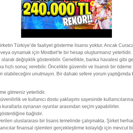
rketin Türkiye’de faaliyet gösterme lisansı yoktur. Ancak Curac
veya oynamak için Mostbet’te bir hesap oluşturmanız yeterlidir
rak değişiklik gösterebilir. Genellikle, banka havalesi gibi g
a hızlı sonuç verebilir. Öncelikle güvenilir ve lisanslı bir ödem
ri olabileceğini unutmayın. Bir dahaki sefere yorum yaptığımda
me gitmeniz yeterlidir.
venilirlik ve kullanıcı dostu yaklaşımı sayesinde kullanıcıları
klı kurallarla oynanan oyunlar arasından seçim yapabilirler.
gösterdiğine bağlıdır.
erilen uluslararası bir lisans temelinde çalışmakta. Şirket herha
anıcılar finansal işlemleri gerçekleştirme kolaylığı için mevcut