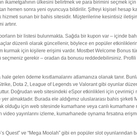
 ikametgahının ülkesini belirtmek ve para birimini seçmek için ye
tan hemen sonra yeni oyuncuya bildirilir. Şifreyi kişisel hesap kay
k hizmeti sunan bir bahis sitesidir. Müşterilerine kesintisiz iletiş
artırır.
ların bir listesi bulunmakta. Sağda bir kupon var – içinde bahisçi
çlar düzenli olarak güncellenir, böylece en popüler etkinlikle
şim kurmak için kişilere erişimi vardır. Mostbet Welcome Bonus tü
 seçmeniz gerekir – oradan da bonusu reddedebilirsiniz. Profili 
a hale gelen ödeme kısıtlamalarını atlamanıza olanak tanır. Bunl
Strike, Dota 2, League of Legends ve Valorant gibi oyunlar düze
r. Doğrudan web sitesindeki eSpor etkinlikleri için çevrimiçi m
 yer almaktadır. Burada ele aldığımız uluslararası bahis şirketi
sak olduğu için web sitesinde kumarhane veya canlı kumarhane m
video yayınlarını izleme, kumarhanede oynama fırsatına erişmeni
’s Quest” ve “Mega Moolah” gibi en popüler slot oyunlarından ba