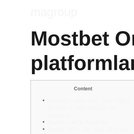
magroup
Mostbet On
platformla
Content
Meteoroloji uyardı önlem geldi: Türkiye
genelinde 27 ilde ormanlara giriş
yasaklandı
Mostbet çevrimiçi kumarhane
Mostbet türkiye giriş: resmi siteye nasıl