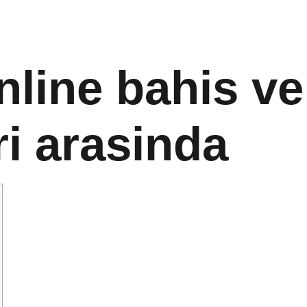
line bahis ve
ri arasinda