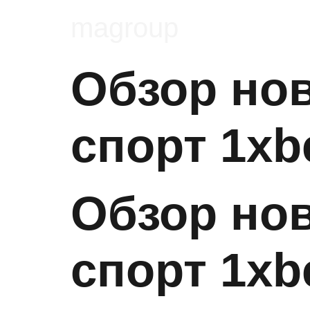
magroup
Обзор но
спорт 1xb
Обзор но
спорт 1xb