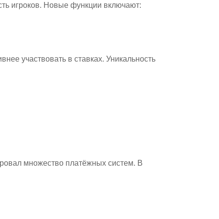
сть игроков. Новые функции включают:
внее участвовать в ставках. Уникальность
ировал множество платёжных систем. В