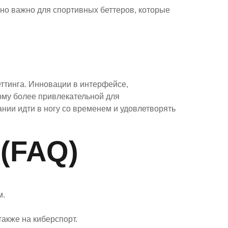
но важно для спортивных беттеров, которые
еттинга. Инновации в интерфейсе,
рму более привлекательной для
нии идти в ногу со временем и удовлетворять
(FAQ)
м.
также на киберспорт.