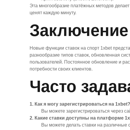
Эта многообразие платёжных методов делает 
ценят каждую минуту.
Заключение
Новые функции ставок на спорт 1xbet предст
разнообразие типов ставок, обновленная си
пользователей. Постоянное обновление и рас
потребности своих клиентов.
Часто зада
1. Как я могу зарегистрироваться на 1xbet
Вы можете зарегистрироваться через са
2. Какие ставки доступны на платформе 1x
Вы можете делать ставки на различные с