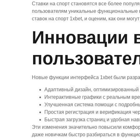
Ставки на спорт становятся все более попул
пользователям уникальные функциональные в
ставок на спорт 1xbet, и оценим, как они мог
Инновации 
пользовате
Новые функции интерфейса 1xbet были разра
Адаптивный дизайн, оптимизированный 
Интерактивные графики с реальным вр
Улучшенная система помощи с подробны
Простая регистрация и верификация чер
Быстрая загрузка страниц и удобная нав
Эти изменения значительно повысили комфорт
даже новичкам быстро разбираться в функци