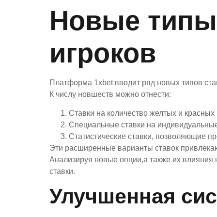
Новые типы 
игроков
Платформа 1xbet вводит ряд новых типов ста
К числу новшеств можно отнести:
Ставки на количество желтых и красных 
Специальные ставки на индивидуальные
Статистические ставки, позволяющие пр
Эти расширенные варианты ставок привлекаю
Анализируя новые опции,а также их влияния
ставки.
Улучшенная сис