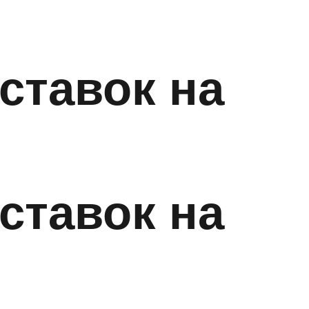
ставок на
ставок на