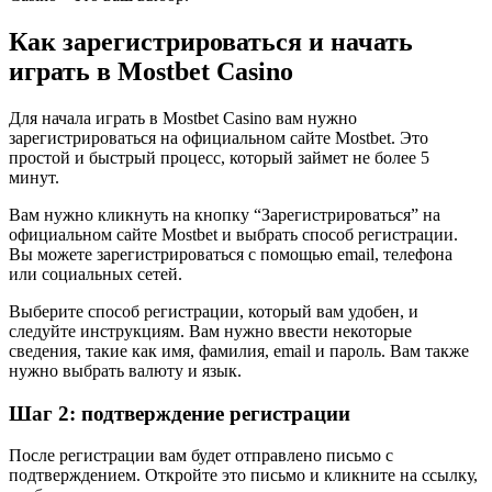
Как зарегистрироваться и начать
играть в Mostbet Casino
Для начала играть в Mostbet Casino вам нужно
зарегистрироваться на официальном сайте Mostbet. Это
простой и быстрый процесс, который займет не более 5
минут.
Вам нужно кликнуть на кнопку “Зарегистрироваться” на
официальном сайте Mostbet и выбрать способ регистрации.
Вы можете зарегистрироваться с помощью email, телефона
или социальных сетей.
Выберите способ регистрации, который вам удобен, и
следуйте инструкциям. Вам нужно ввести некоторые
сведения, такие как имя, фамилия, email и пароль. Вам также
нужно выбрать валюту и язык.
Шаг 2: подтверждение регистрации
После регистрации вам будет отправлено письмо с
подтверждением. Откройте это письмо и кликните на ссылку,