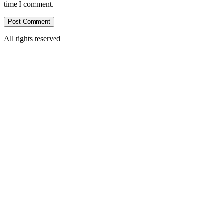
time I comment.
All rights reserved