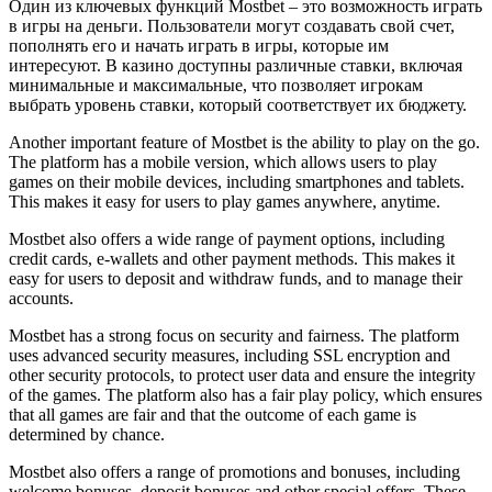
Один из ключевых функций Mostbet – это возможность играть
в игры на деньги. Пользователи могут создавать свой счет,
пополнять его и начать играть в игры, которые им
интересуют. В казино доступны различные ставки, включая
минимальные и максимальные, что позволяет игрокам
выбрать уровень ставки, который соответствует их бюджету.
Another important feature of Mostbet is the ability to play on the go.
The platform has a mobile version, which allows users to play
games on their mobile devices, including smartphones and tablets.
This makes it easy for users to play games anywhere, anytime.
Mostbet also offers a wide range of payment options, including
credit cards, e-wallets and other payment methods. This makes it
easy for users to deposit and withdraw funds, and to manage their
accounts.
Mostbet has a strong focus on security and fairness. The platform
uses advanced security measures, including SSL encryption and
other security protocols, to protect user data and ensure the integrity
of the games. The platform also has a fair play policy, which ensures
that all games are fair and that the outcome of each game is
determined by chance.
Mostbet also offers a range of promotions and bonuses, including
welcome bonuses, deposit bonuses and other special offers. These