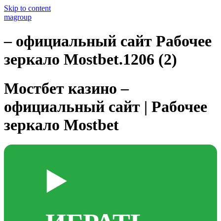
Skip to content
magroup
– официальный сайт Рабочее
зеркало Mostbet.1206 (2)
Мостбет казино –
официальный сайт | Рабочее
зеркало Mostbet
▶️