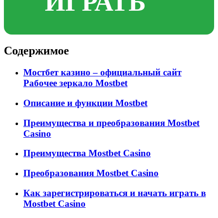
ИГРАТЬ
Содержимое
Мостбет казино – официальный сайт
Рабочее зеркало Mostbet
Описание и функции Mostbet
Преимущества и преобразования Mostbet
Casino
Преимущества Mostbet Casino
Преобразования Mostbet Casino
Как зарегистрироваться и начать играть в
Mostbet Casino