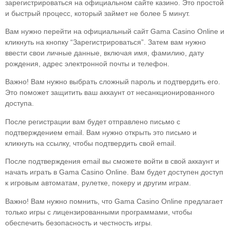
зарегистрироваться на официальном сайте казино. Это простой
и быстрый процесс, который займет не более 5 минут.
Вам нужно перейти на официальный сайт Gama Casino Online и
кликнуть на кнопку “Зарегистрироваться”. Затем вам нужно
ввести свои личные данные, включая имя, фамилию, дату
рождения, адрес электронной почты и телефон.
Важно! Вам нужно выбрать сложный пароль и подтвердить его.
Это поможет защитить ваш аккаунт от несанкционированного
доступа.
После регистрации вам будет отправлено письмо с
подтверждением email. Вам нужно открыть это письмо и
кликнуть на ссылку, чтобы подтвердить свой email.
После подтверждения email вы сможете войти в свой аккаунт и
начать играть в Gama Casino Online. Вам будет доступен доступ
к игровым автоматам, рулетке, покеру и другим играм.
Важно! Вам нужно помнить, что Gama Casino Online предлагает
только игры с лицензированными программами, чтобы
обеспечить безопасность и честность игры.