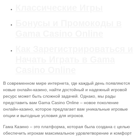
Классические Игры
Бонусы и Промокоды в
Gama Casino Online
Как Зарегистрироваться и
Начать Играть в Gama
Casino Online
В современном мире интернета, где каждый день появляются
новые онлайн-казино, найти достойный и надежный игровой
ресурс может быть сложной задачей. Однако, мы рады
представить вам Gama Casino Online – новое поколение
онлайн-казино, которое предлагает вам уникальные игровые
опции и выгодные условия для игроков.
Гама Казино – это платформа, которая была создана с целью
обеспечить игрокам максимальное удовлетворение и комфорт