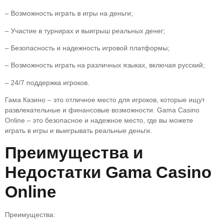
– Возможность играть в игры на деньги;
– Участие в турнирах и выигрыш реальных денег;
– Безопасность и надежность игровой платформы;
– Возможность играть на различных языках, включая русский;
– 24/7 поддержка игроков.
Гама Казино – это отличное место для игроков, которые ищут
развлекательные и финансовые возможности. Gama Casino
Online – это безопасное и надежное место, где вы можете
играть в игры и выигрывать реальные деньги.
Преимущества и
Недостатки Gama Casino
Online
Преимущества: