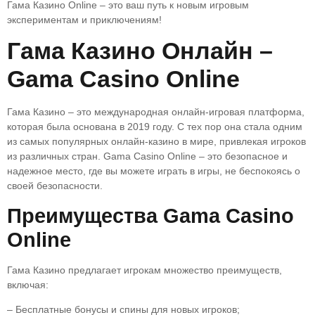
Гама Казино Online – это ваш путь к новым игровым
экспериментам и приключениям!
Гама Казино Онлайн –
Gama Casino Online
Гама Казино – это международная онлайн-игровая платформа,
которая была основана в 2019 году. С тех пор она стала одним
из самых популярных онлайн-казино в мире, привлекая игроков
из различных стран. Gama Casino Online – это безопасное и
надежное место, где вы можете играть в игры, не беспокоясь о
своей безопасности.
Преимущества Gama Casino
Online
Гама Казино предлагает игрокам множество преимуществ,
включая:
– Бесплатные бонусы и спины для новых игроков;