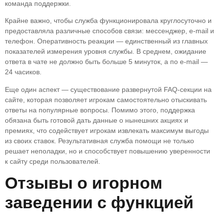
команда поддержки.
Крайне важно, чтобы служба функционировала круглосуточно и
предоставляла различные способов связи: мессенджер, e-mail и
телефон. Оперативность реакции — единственный из главных
показателей измерения уровня службы. В среднем, ожидание
ответа в чате не должно быть больше 5 минуток, а по e-mail —
24 часиков.
Еще один аспект — существование развернутой FAQ-секции на
сайте, которая позволяет игрокам самостоятельно отыскивать
ответы на популярные вопросы. Помимо этого, поддержка
обязана быть готовой дать данные о нынешних акциях и
премиях, что содействует игрокам извлекать максимум выгоды
из своих ставок. Результативная служба помощи не только
решает неполадки, но и способствует повышению уверенности
к сайту среди пользователей.
Отзывы о игорном
заведении с функцией