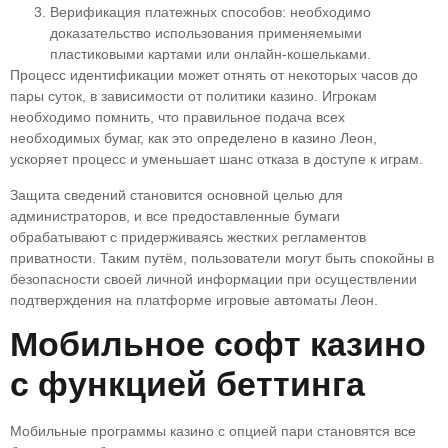
Верификация платежных способов: необходимо
доказательство использования применяемыми
пластиковыми картами или онлайн-кошельками.
Процесс идентификации может отнять от некоторых часов до
пары суток, в зависимости от политики казино. Игрокам
необходимо помнить, что правильное подача всех
необходимых бумаг, как это определено в казино Леон,
ускоряет процесс и уменьшает шанс отказа в доступе к играм.
Защита сведений становится основной целью для
администраторов, и все предоставленные бумаги
обрабатывают с придерживаясь жестких регламентов
приватности. Таким путём, пользователи могут быть спокойны в
безопасности своей личной информации при осуществлении
подтверждения на платформе игровые автоматы Леон.
Мобильное софт казино
с функцией беттинга
Мобильные программы казино с опцией пари становятся все