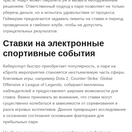
решениям. Ответственный подход к пари позволяет не только
уберечь деньги, но и испытать удовольствие от процесса.
Геймерам предлагается задавать лимиты на ставки и период,
проведенное в гэмблинг-клубе, чтобы не допустить
отрицательных результатов.
Ставки на электронные
спортивные события
Киберспорт быстро приобретает популярность, и пари на
eSports мероприятия становятся неотъемлемую часть сферы.
Ключевые игры, например Dota 2, Counter-Strike: Global
Offensive и League of Legends, собирают миллионы
наблюдателей и предоставляют широкие возможности для
ставок. Важно принимать во внимание, что ставки могут
существенно колебаться в зависимости от соревнования и
ранга игровых коллективов. Данное превращает исследование
и осознание состязания основными факторами для
прибыльных пари.