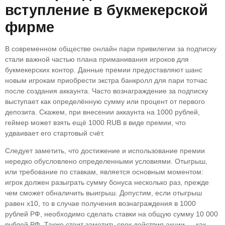
вступление в букмекерской
фирме
В современном обществе онлайн пари привилегии за подписку
стали важной частью плана приманивания игроков для
букмекерских контор. Данные премии предоставляют шанс
новым игрокам приобрести экстра банкролл для пари тотчас
после создания аккаунта. Часто вознаграждение за подписку
выступает как определённую сумму или процент от первого
депозита. Скажем, при внесении аккаунта на 1000 рублей,
геймер может взять ещё 1000 RUB в виде премии, что
удваивает его стартовый счёт.
Следует заметить, что достижение и использование премии
нередко обусловлено определенными условиями. Отыгрыш,
или требование по ставкам, является основным моментом:
игрок должен разыграть сумму бонуса несколько раз, прежде
чем сможет обналичить выигрыш. Допустим, если отыгрыш
равен x10, то в случае получения вознаграждения в 1000
рублей РФ, необходимо сделать ставки на общую сумму 10 000
рублей РФ. Также стоит заметить срок действия акции — как