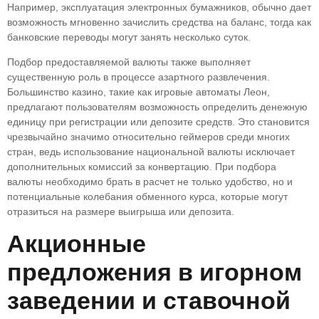
Например, эксплуатация электронных бумажников, обычно дает
возможность мгновенно зачислить средства на баланс, тогда как
банковские переводы могут занять несколько суток.
Подбор предоставляемой валюты также выполняет
существенную роль в процессе азартного развлечения.
Большинство казино, такие как игровые автоматы Леон,
предлагают пользователям возможность определить денежную
единицу при регистрации или депозите средств. Это становится
чрезвычайно значимо относительно геймеров среди многих
стран, ведь использование национальной валюты исключает
дополнительных комиссий за конвертацию. При подбора
валюты необходимо брать в расчет не только удобство, но и
потенциальные колебания обменного курса, которые могут
отразиться на размере выигрыша или депозита.
Акционные
предложения в игорном
заведении и ставочной