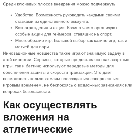
Среди ключевых плюсов внедрения можно подчеркнуть:
Удобство: Возможность руководить каждыми своими
ставками из единственного аккаунта.
Вознаграждения и акции: Казино часто организуют
особые акции для геймеров, ставящих на спорт.
Многообразие игр: Большой выбор как казино игр, так и
матчей для пари.
Инновационные новшества также играют значимую задачу в
этой синергии. Сервисы, которые предоставляют как азартные
игры, так и беттинг, используют передовые методы для
обеспечения защиты и скорости транзакций. Это дает
возможность пользователям наслаждаться совершенным
игровым временем, не беспокоясь о возможных зависаниях или
вопросах безопасности.
Как осуществлять
вложения на
атлетические