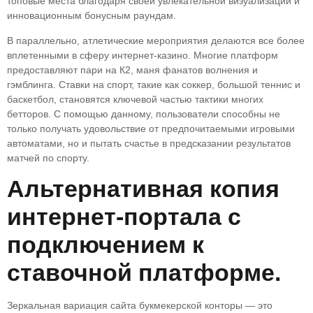
топовые места благодаря своей увлекательной визуализации и
инновационным бонусным раундам.
В параллельно, атлетические мероприятия делаются все более
вплетенными в сферу интернет-казино. Многие платформ
предоставляют пари на К2, маня фанатов волнения и
гэмблинга. Ставки на спорт, такие как соккер, большой теннис и
баскетбол, становятся ключевой частью тактики многих
бетторов. С помощью данному, пользователи способны не
только получать удовольствие от предпочитаемыми игровыми
автоматами, но и пытать счастье в предсказании результатов
матчей по спорту.
Альтернативная копия
интернет-портала с
подключением к
ставочной платформе.
Зеркальная вариация сайта букмекерской конторы — это