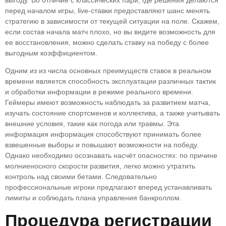
перед началом игры, live-ставки предоставляют шанс менять
стратегию в зависимости от текущей ситуации на поле. Скажем,
если состав начала матч плохо, но вы видите возможность для
ее восстановления, можно сделать ставку на победу с более
выгодным коэффициентом.
Одним из из числа основных преимуществ ставок в реальном
времени является способность эксплуатации различных тактик
и обработки информации в режиме реального времени.
Геймеры имеют возможность наблюдать за развитием матча,
изучать состояние спортсменов и коллектива, а также учитывать
внешние условия, такие как погода или травмы. Эта
информация информация способствуют принимать более
взвешенные выборы и повышают возможности на победу.
Однако необходимо осознавать насчёт опасностях: по причине
молниеносного скорости развития, легко можно утратить
контроль над своими бетами. Следовательно
профессиональные игроки предлагают вперед устанавливать
лимиты и соблюдать плана управления банкроллом.
Процедура регистрации