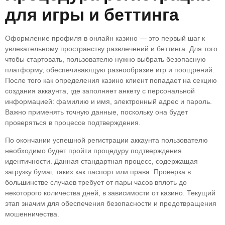
для игры и беттинга
Оформление профиля в онлайн казино — это первый шаг к
увлекательному пространству развлечений и беттинга. Для того
чтобы стартовать, пользователю нужно выбрать безопасную
платформу, обеспечивающую разнообразие игр и поощрений.
После того как определения казино клиент попадает на секцию
создания аккаунта, где заполняет анкету с персональной
информацией: фамилию и имя, электронный адрес и пароль.
Важно применять точную данные, поскольку она будет
проверяться в процессе подтверждения.
По окончании успешной регистрации аккаунта пользователю
необходимо будет пройти процедуру подтверждения
идентичности. Данная стандартная процесс, содержащая
загрузку бумаг, таких как паспорт или права. Проверка в
большинстве случаев требует от пары часов вплоть до
некоторого количества дней, в зависимости от казино. Текущий
этап значим для обеспечения безопасности и предотвращения
мошенничества.