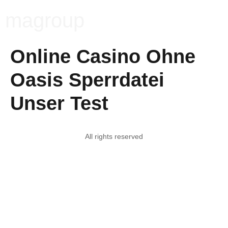
magroup
Online Casino Ohne
Oasis Sperrdatei
Unser Test
All rights reserved