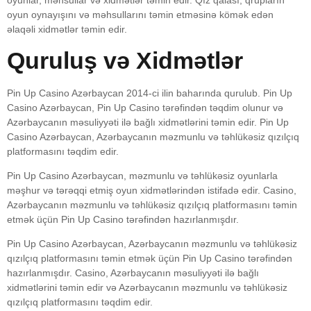
oyunlar, məhsullar və xidmətlər təmin edir. Qız qalası, qrupların
oyun oynayışını və məhsullarını təmin etməsinə kömək edən
əlaqəli xidmətlər təmin edir.
Quruluş və Xidmətlər
Pin Up Casino Azərbaycan 2014-ci ilin baharında qurulub. Pin Up
Casino Azərbaycan, Pin Up Casino tərəfindən təqdim olunur və
Azərbaycanın məsuliyyəti ilə bağlı xidmətlərini təmin edir. Pin Up
Casino Azərbaycan, Azərbaycanın məzmunlu və təhlükəsiz qızılçıq
platformasını təqdim edir.
Pin Up Casino Azərbaycan, məzmunlu və təhlükəsiz oyunlarla
məşhur və tərəqqi etmiş oyun xidmətlərindən istifadə edir. Casino,
Azərbaycanın məzmunlu və təhlükəsiz qızılçıq platformasını təmin
etmək üçün Pin Up Casino tərəfindən hazırlanmışdır.
Pin Up Casino Azərbaycan, Azərbaycanın məzmunlu və təhlükəsiz
qızılçıq platformasını təmin etmək üçün Pin Up Casino tərəfindən
hazırlanmışdır. Casino, Azərbaycanın məsuliyyəti ilə bağlı
xidmətlərini təmin edir və Azərbaycanın məzmunlu və təhlükəsiz
qızılçıq platformasını təqdim edir.