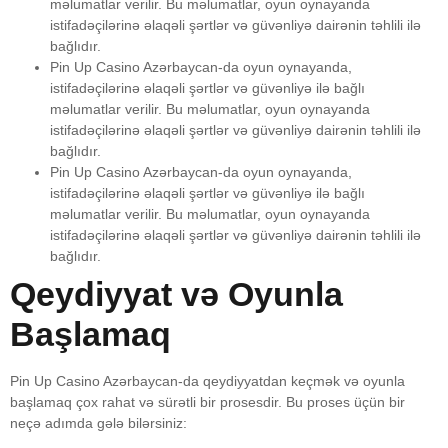
məlumatlar verilir. Bu məlumatlar, oyun oynayanda
istifadəçilərinə əlaqəli şərtlər və güvənliyə dairənin təhlili ilə
bağlıdır.
Pin Up Casino Azərbaycan-da oyun oynayanda,
istifadəçilərinə əlaqəli şərtlər və güvənliyə ilə bağlı
məlumatlar verilir. Bu məlumatlar, oyun oynayanda
istifadəçilərinə əlaqəli şərtlər və güvənliyə dairənin təhlili ilə
bağlıdır.
Pin Up Casino Azərbaycan-da oyun oynayanda,
istifadəçilərinə əlaqəli şərtlər və güvənliyə ilə bağlı
məlumatlar verilir. Bu məlumatlar, oyun oynayanda
istifadəçilərinə əlaqəli şərtlər və güvənliyə dairənin təhlili ilə
bağlıdır.
Qeydiyyat və Oyunla
Başlamaq
Pin Up Casino Azərbaycan-da qeydiyyatdan keçmək və oyunla
başlamaq çox rahat və sürətli bir prosesdir. Bu proses üçün bir
neçə adımda gələ bilərsiniz: