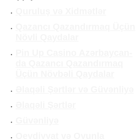
Quruluş və Xidmətlər
Qazancı Qazandırmaq Üçün
Növli Qaydalar
Pin Up Casino Azərbaycan-
da Qazancı Qazandırmaq
Üçün Növbəli Qaydalar
Əlaqəli Şərtlər və Güvənliyə
Əlaqəli Şərtlər
Güvənliyə
Qeydiyyat və Oyunla