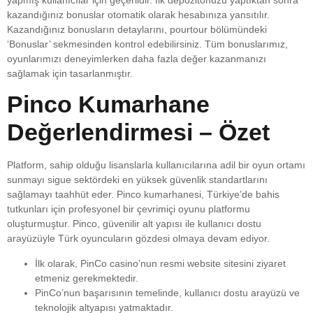
yapmış kullanıcılar için geçerlidir. İlk depozitonuzu yaptıktan sonra
kazandığınız bonuslar otomatik olarak hesabınıza yansıtılır.
Kazandığınız bonusların detaylarını, pourtour bölümündeki
‘Bonuslar’ sekmesinden kontrol edebilirsiniz. Tüm bonuslarımız,
oyunlarımızı deneyimlerken daha fazla değer kazanmanızı
sağlamak için tasarlanmıştır.
Pinco Kumarhane
Değerlendirmesi – Özet
Platform, sahip olduğu lisanslarla kullanıcılarına adil bir oyun ortamı
sunmayı sigue sektördeki en yüksek güvenlik standartlarını
sağlamayı taahhüt eder. Pinco kumarhanesi, Türkiye’de bahis
tutkunları için profesyonel bir çevrimiçi oyunu platformu
oluşturmuştur. Pinco, güvenilir alt yapısı ile kullanıcı dostu
arayüzüyle Türk oyuncuların gözdesi olmaya devam ediyor.
İlk olarak, PinCo casino’nun resmi website sitesini ziyaret
etmeniz gerekmektedir.
PinCo’nun başarısının temelinde, kullanıcı dostu arayüzü ve
teknolojik altyapısı yatmaktadır.