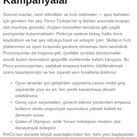
Kampanyalar
Güncel oranlar, canlı etkinlikler ve hızlı ödemeler — spor bahisleri
için gereken her şey. Pinco Türkiye’nin iş ilanları arasında krupiye,
slot machine görevlisi, müşteri hizmetleri temsilcisi gibi çeşitli
pozisyonlar bulunmaktadır. Pinko’ya sadece birkaç hafta önce
kaydoldum ve her şey oldukça basit ve anlaşılır çıktı. Slotların hızlı
yüklenmesi ve oyun sırasında gecikme olmaması beni sevindirdi.
Promosyonlar da hoşuma gitti, özellikle ücretsiz döndürmeler,
ancak bazen bonusların geçerlilik sürelerinde kafam karışıyor. Bu
Pinco promosyonları, sadakati empieza katılımı ödüllendirmek
üzere tasarlanmıştır ve her ziyareti yeni fırsatlarla doldurur.
Oyun severler için geliştirilen uygulama casino mobil giriş
sayesinde your ex an, her yerde kazanmaya devam
edebilirsiniz.
Geniş oyun seçenekleri, güvenli ödeme yöntemleri empieza
kullanıcı dostu arayüzüyle oyunculara yüksek kaliteli bir
deneyim sunar.
Gates of Olympus, antik Yunan mitolojisini modern slot
deneyimiyle birleştirir.
PinCo’nun durante büyük avantajlarından biri, hem yeni başlayanlar