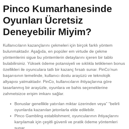
Pinco Kumarhanesinde
Oyunları Ücretsiz
Deneyebilir Miyim?
Kullanıcıların kazançlarını çekmeleri için birçok farklı yöntem
bulunmaktadır. Aşağıda, en popüler em virtude de çekme
yöntemlerini sigue bu yöntemlerin detaylarını içeren bir tablo
bulabilirsiniz. Yüksek ödeme potansiyeli ve sıklıkla tetiklenen bonus
özellikleri ile oyunculara tatlı bir kazanç fırsatı sunar. PinCo’nun
başarısının temelinde, kullanıcı dostu arayüzü ve teknolojik
altyapısı yatmaktadır. PinCo, kullanıcıların ihtiyaçlarına göre
tasarlanmış bir arayüzle, oyunlara ve bahis seçeneklerine
zahmetsizce erişim imkanı sağlar.
Bonuslar genellikle yatırılan miktar üzerinden veya” “belirli
oyunlarda kazanılan jetonlarla elde edilebilir.
Pinco Gambling establishment, oyuncularının ihtiyaçlarını
karşılamak için çeşitli güvenli ve pratik ödeme yöntemleri
sunar.