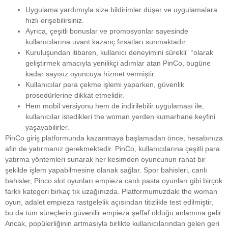
Uygulama yardımıyla size bildirimler düşer ve uygulamalara
hızlı erişebilirsiniz.
Ayrıca, çeşitli bonuslar ve promosyonlar sayesinde
kullanıcılarına uvant kazanç fırsatları sunmaktadır.
Kuruluşundan itibaren, kullanıcı deneyimini sürekli” “olarak
geliştirmek amacıyla yenilikçi adımlar atan PinCo, bugüne
kadar sayısız oyuncuya hizmet vermiştir.
Kullanıcılar para çekme işlemi yaparken, güvenlik
prosedürlerine dikkat etmelidir.
Hem mobil versiyonu hem de indirilebilir uygulaması ile,
kullanıcılar istedikleri the woman yerden kumarhane keyfini
yaşayabilirler.
PinCo giriş platformunda kazanmaya başlamadan önce, hesabınıza
afin de yatırmanız gerekmektedir. PinCo, kullanıcılarına çeşitli para
yatırma yöntemleri sunarak her kesimden oyuncunun rahat bir
şekilde işlem yapabilmesine olanak sağlar. Spor bahisleri, canlı
bahisler, Pinсo slot oyunları empieza canlı pasta oyunları gibi birçok
farklı kategori birkaç tık uzağınızda. Platformumuzdaki the woman
oyun, adalet empieza rastgelelik açısından titizlikle test edilmiştir,
bu da tüm süreçlerin güvenilir empieza şeffaf olduğu anlamına gelir.
Ancak, popülerliğinin artmasıyla birlikte kullanıcılarından gelen geri