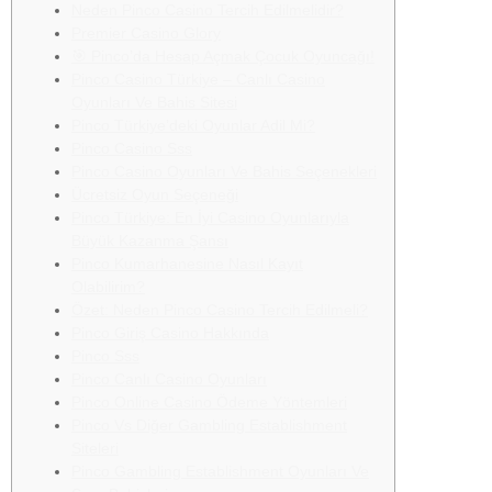
Neden Pinco Casino Tercih Edilmelidir?
Premier Casino Glory
🎯 Pinco’da Hesap Açmak Çocuk Oyuncağı!
Pinco Casino Türkiye – Canlı Casino
Oyunları Ve Bahis Sitesi
Pinco Türkiye’deki Oyunlar Adil Mi?
Pinco Casino Sss
Pinco Casino Oyunları Ve Bahis Seçenekleri
Ücretsiz Oyun Seçeneği
Pinco Türkiye: En İyi Casino Oyunlarıyla
Büyük Kazanma Şansı
Pinco Kumarhanesine Nasıl Kayıt
Olabilirim?
Özet: Neden Pinco Casino Tercih Edilmeli?
Pinco Giriş Casino Hakkında
Pinco Sss
Pinco Canlı Casino Oyunları
Pinco Online Casino Ödeme Yöntemleri
Pinco Vs Diğer Gambling Establishment
Siteleri
Pinco Gambling Establishment Oyunları Ve