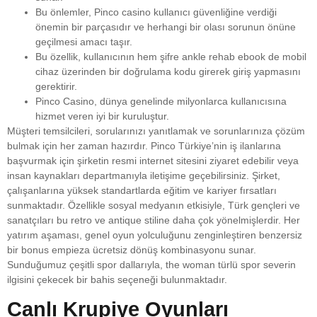
Bu önlemler, Pinсo casino kullanıcı güvenliğine verdiği
önemin bir parçasıdır ve herhangi bir olası sorunun önüne
geçilmesi amacı taşır.
Bu özellik, kullanıcının hem şifre ankle rehab ebook de mobil
cihaz üzerinden bir doğrulama kodu girerek giriş yapmasını
gerektirir.
Pinco Casino, dünya genelinde milyonlarca kullanıcısına
hizmet veren iyi bir kuruluştur.
Müşteri temsilcileri, sorularınızı yanıtlamak ve sorunlarınıza çözüm
bulmak için her zaman hazırdır. Pinco Türkiye’nin iş ilanlarına
başvurmak için şirketin resmi internet sitesini ziyaret edebilir veya
insan kaynakları departmanıyla iletişime geçebilirsiniz. Şirket,
çalışanlarına yüksek standartlarda eğitim ve kariyer fırsatları
sunmaktadır. Özellikle sosyal medyanın etkisiyle, Türk gençleri ve
sanatçıları bu retro ve antique stiline daha çok yönelmişlerdir. Her
yatırım aşaması, genel oyun yolculuğunu zenginleştiren benzersiz
bir bonus empieza ücretsiz dönüş kombinasyonu sunar.
Sunduğumuz çeşitli spor dallarıyla, the woman türlü spor severin
ilgisini çekecek bir bahis seçeneği bulunmaktadır.
Canlı Krupiye Oyunları