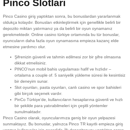
Pinco Slotları
Pinco Casino giriş yaptıktan sonra, bu bonuslardan yararlanmak
oldukça kolaydır. Bonusları etkinleştirmek için genellikle belirli bir
depozito miktarı yatırmanız ya da belirli bir oyun oynamanız
gerekmektedir. Online casino türkiye ortamında bu tür bonuslar,
oyuncuların daha fazla oyun oynamasına empieza kazanç elde
etmesine yardımcı olur.
Şifrenizin güvenli ve tahmin edilmesi zor bir şifre olmasına
dikkat etmelisiniz.
PINCO’nun mobil bahis uygulaması hafif ve hızlıdır –
ortalama a couple of. 5 saniyelik yükleme süresi ile kesintisiz
bir deneyim sunar.
Slot oyunları, pasta oyunları, canlı casino ve spor bahisleri
gibi birçok seçenek vardır.
PinCo Türkiye’de, kullanıcıların hesaplarına güvenli ve hızlı
bir şekilde para yatırabilmeleri için çeşitli yöntemler
sunulmaktadır.
Pinco Casino olarak, oyuncularımıza geniş bir oyun yelpazesi
sunmaktayız. Bu bonuslar, yalnızca Pinco TR kayıtlı empieza giriş