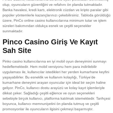
olup, oyuncuların güvenliğini ve refahını ön planda tutmaktadır.
Banka havalesi, kredi kartı, elektronik cüzdan ve kripto paralar gibi
popüler yöntemlerle kazançlarınızı çekebilirsiniz. Tabloda görüldüğü
üzere, PinCo online casino kullanıcılarına minimum tutar ve işlem
süreleri bakımından oldukça esnek ve çeşitli seçenekler
sunmaktadır.
Pinco Casino Giriş Ve Kayıt
Sah Site
Pinko casino kullanıcılarına en iyi mobil oyun deneyimini sunmayı
hedeflemektedir. Hem mobil versiyonu hem para indirilebilir
uygulaması ile, kullanıcılar istedikleri her yerden kumarhane keyfini
yaşayabilirler. Bu esneklik ve kullanım kolaylığı, Türkiye’de
kumarhane deneyimi arayan oyuncular için ideal bir seçim haline
geliyor. PinCo, kullanıcı dostu arayüzü ve kolay kayıt işlemleriyle
dikkat çeker. Sağladığı çeşitli eğlence ve oyun seçenekleri
sebebiyle birçok kullanıcı, platforma katılmak istemektedir. Tarihçesi
boyunca, kullanıcı memnuniyetini ön planda tutmuş ve çeşitli
promosyonlar ile oyuncuların ilgisini çekmeyi başarmıştır.