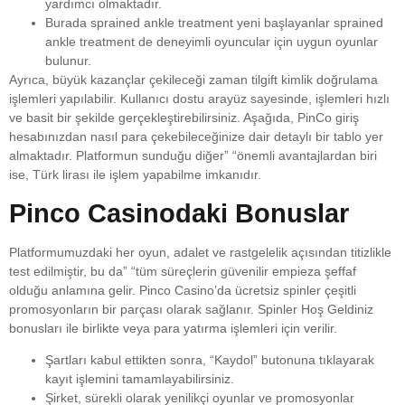
yardımcı olmaktadır.
Burada sprained ankle treatment yeni başlayanlar sprained
ankle treatment de deneyimli oyuncular için uygun oyunlar
bulunur.
Ayrıca, büyük kazançlar çekileceği zaman tilgift kimlik doğrulama
işlemleri yapılabilir. Kullanıcı dostu arayüz sayesinde, işlemleri hızlı
ve basit bir şekilde gerçekleştirebilirsiniz. Aşağıda, PinCo giriş
hesabınızdan nasıl para çekebileceğinize dair detaylı bir tablo yer
almaktadır. Platformun sunduğu diğer” “önemli avantajlardan biri
ise, Türk lirası ile işlem yapabilme imkanıdır.
Pinco Casinodaki Bonuslar
Platformumuzdaki her oyun, adalet ve rastgelelik açısından titizlikle
test edilmiştir, bu da” “tüm süreçlerin güvenilir empieza şeffaf
olduğu anlamına gelir. Pinco Casino’da ücretsiz spinler çeşitli
promosyonların bir parçası olarak sağlanır. Spinler Hoş Geldiniz
bonusları ile birlikte veya para yatırma işlemleri için verilir.
Şartları kabul ettikten sonra, “Kaydol” butonuna tıklayarak
kayıt işlemini tamamlayabilirsiniz.
Şirket, sürekli olarak yenilikçi oyunlar ve promosyonlar