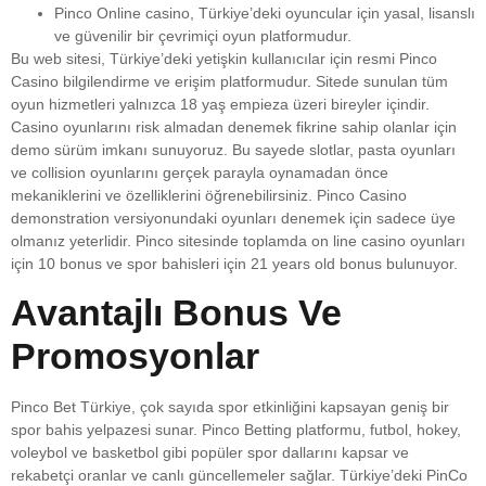
Pinco Online casino, Türkiye’deki oyuncular için yasal, lisanslı
ve güvenilir bir çevrimiçi oyun platformudur.
Bu web sitesi, Türkiye’deki yetişkin kullanıcılar için resmi Pinco
Casino bilgilendirme ve erişim platformudur. Sitede sunulan tüm
oyun hizmetleri yalnızca 18 yaş empieza üzeri bireyler içindir.
Casino oyunlarını risk almadan denemek fikrine sahip olanlar için
demo sürüm imkanı sunuyoruz. Bu sayede slotlar, pasta oyunları
ve collision oyunlarını gerçek parayla oynamadan önce
mekaniklerini ve özelliklerini öğrenebilirsiniz. Pinco Casino
demonstration versiyonundaki oyunları denemek için sadece üye
olmanız yeterlidir. Pinco sitesinde toplamda on line casino oyunları
için 10 bonus ve spor bahisleri için 21 years old bonus bulunuyor.
Avantajlı Bonus Ve
Promosyonlar
Pinco Bet Türkiye, çok sayıda spor etkinliğini kapsayan geniş bir
spor bahis yelpazesi sunar. Pinco Betting platformu, futbol, hokey,
voleybol ve basketbol gibi popüler spor dallarını kapsar ve
rekabetçi oranlar ve canlı güncellemeler sağlar. Türkiye’deki PinCo