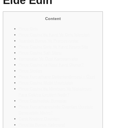
Elde Edin
Content
Pinco Giriş
Pinco Casino’da Kayıt Ve Giriş İşlemleri
Avantajlı Bonus Ve Promosyonlar
Pinco Casino Giriş Ve Kayıt Resmi Site
Pinсo Casino Sah Sitesi
Turnuvalar Ve Özel Kampanyalar
Pinco Casino’ya Nasıl Kayıt Olunur?
Pinco Slotları
Pinco Kumarhane Değerlendirmesi – Özet
Pinco Casino Mobil Uyumluluk
Pinco Casino’da Minimum Ve Maksimum
Para Çekme Limitleri Nedir?
Pinco Casinodaki Bonuslar
Pinco Kumarhanesinde Oyunları Ücretsiz
Deneyebilir Miyim?
Canlı Krupiye Oyunları
Pinco’da Bonus Yağmuru!