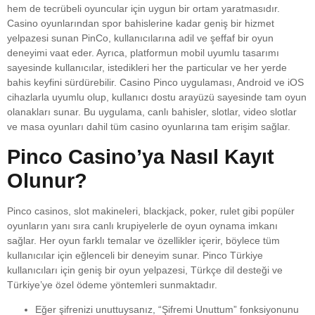
hem de tecrübeli oyuncular için uygun bir ortam yaratmasıdır.
Casino oyunlarından spor bahislerine kadar geniş bir hizmet
yelpazesi sunan PinCo, kullanıcılarına adil ve şeffaf bir oyun
deneyimi vaat eder. Ayrıca, platformun mobil uyumlu tasarımı
sayesinde kullanıcılar, istedikleri her the particular ve her yerde
bahis keyfini sürdürebilir. Casino Pinco uygulaması, Android ve iOS
cihazlarla uyumlu olup, kullanıcı dostu arayüzü sayesinde tam oyun
olanakları sunar. Bu uygulama, canlı bahisler, slotlar, video slotlar
ve masa oyunları dahil tüm casino oyunlarına tam erişim sağlar.
Pinco Casino’ya Nasıl Kayıt
Olunur?
Pinco casinos, slot makineleri, blackjack, poker, rulet gibi popüler
oyunların yanı sıra canlı krupiyelerle de oyun oynama imkanı
sağlar. Her oyun farklı temalar ve özellikler içerir, böylece tüm
kullanıcılar için eğlenceli bir deneyim sunar. Pinco Türkiye
kullanıcıları için geniş bir oyun yelpazesi, Türkçe dil desteği ve
Türkiye’ye özel ödeme yöntemleri sunmaktadır.
Eğer şifrenizi unuttuysanız, “Şifremi Unuttum” fonksiyonunu