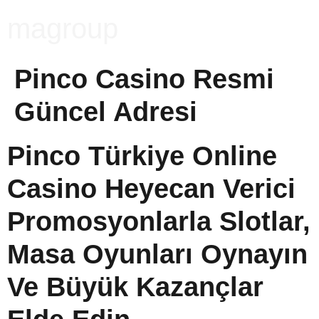
magroup
Pinco Casino Resmi
Güncel Adresi
Pinco Türkiye Online
Casino Heyecan Verici
Promosyonlarla Slotlar,
Masa Oyunları Oynayın
Ve Büyük Kazançlar