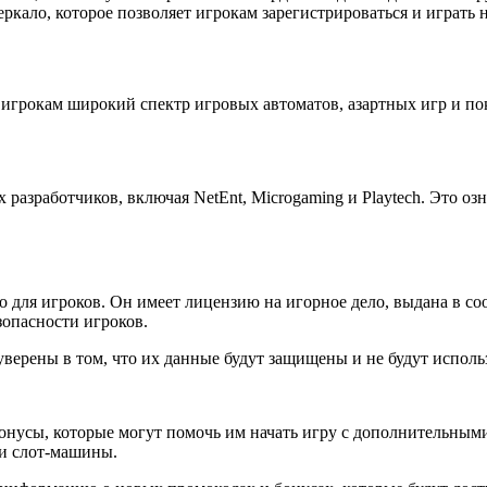
ркало, которое позволяет игрокам зарегистрироваться и играть 
 игрокам широкий спектр игровых автоматов, азартных игр и по
азработчиков, включая NetEnt, Microgaming и Playtech. Это озна
 для игроков. Он имеет лицензию на игорное дело, выдана в соо
опасности игроков.
уверены в том, что их данные будут защищены и не будут исполь
нусы, которые могут помочь им начать игру с дополнительными
 и слот-машины.