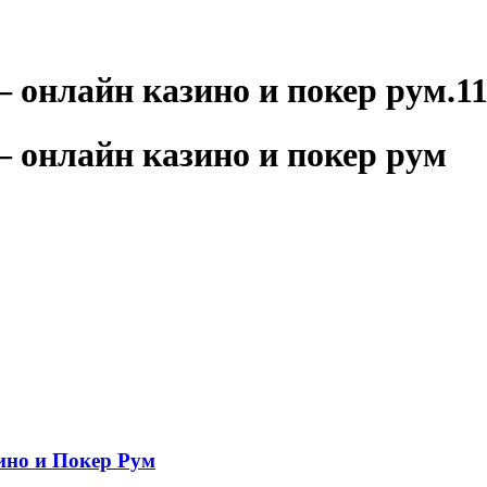
 онлайн казино и покер рум.1
 онлайн казино и покер рум
но и Покер Рум