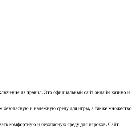
исключение из правил. Это официальный сайт онлайн-казино и
кам безопасную и надежную среду для игры, а также множество
вать комфортную и безопасную среду для игроков. Сайт