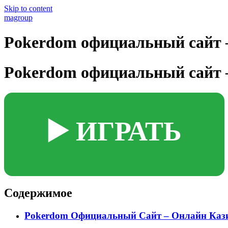
Skip to content
magroup
Pokerdom официальный сайт –
Pokerdom официальный сайт –
▶️ ИГРАТЬ
Содержимое
Pokerdom Официальный Сайт – Онлайн Кази