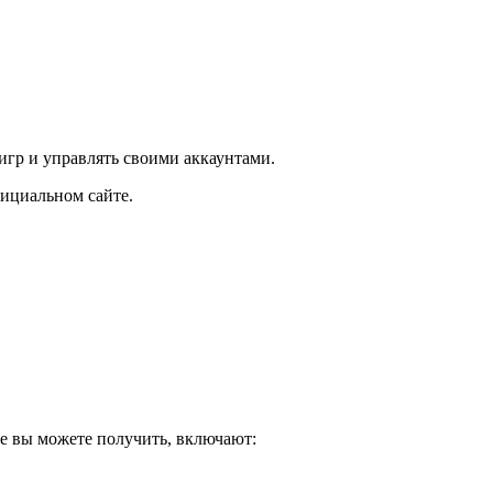
игр и управлять своими аккаунтами.
фициальном сайте.
е вы можете получить, включают: