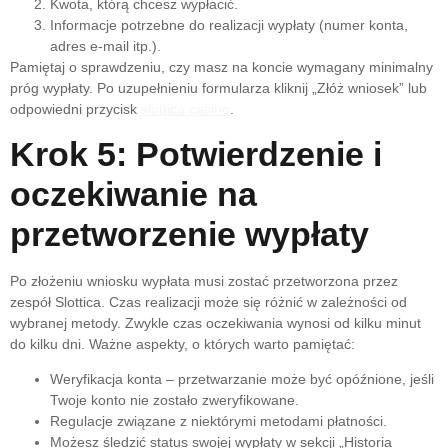
Kwota, którą chcesz wypłacić.
Informacje potrzebne do realizacji wypłaty (numer konta,
adres e-mail itp.).
Pamiętaj o sprawdzeniu, czy masz na koncie wymagany minimalny
próg wypłaty. Po uzupełnieniu formularza kliknij „Złóż wniosek” lub
odpowiedni przycisk
slottica casino
.
Krok 5: Potwierdzenie i
oczekiwanie na
przetworzenie wypłaty
Po złożeniu wniosku wypłata musi zostać przetworzona przez
zespół Slottica. Czas realizacji może się różnić w zależności od
wybranej metody. Zwykle czas oczekiwania wynosi od kilku minut
do kilku dni. Ważne aspekty, o których warto pamiętać:
Weryfikacja konta – przetwarzanie może być opóźnione, jeśli
Twoje konto nie zostało zweryfikowane.
Regulacje związane z niektórymi metodami płatności.
Możesz śledzić status swojej wypłaty w sekcji „Historia