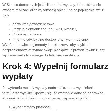
W Slottica dostępnych jest kilka metod wypłaty, które różnią się
czasem realizacji oraz wysokością opłat. Oto najpopularniejsze z
nich:
Karta kredytowa/debetowa
Portfele elektroniczne (np. Skrill, Neteller)
Przelewy bankowe
Inne metody lokalne dostępne w Twoim regionie
Wybór odpowiedniej metody jest kluczowy, aby szybko i
bezproblemowo otrzymać swoje pieniądze. Sprawdź również, czy
wybrana metoda wymaga dodatkowej weryfikacji.
Krok 4: Wypełnij formularz
wypłaty
Po wybraniu metody wypłaty nadszedł czas na wypełnienie
formularza wypłaty. Upewnij się, że wszystkie dane są poprawne,
aby uniknąć opóźnień. Oto, co zazwyczaj musisz podać:
Wybór metody płatności.