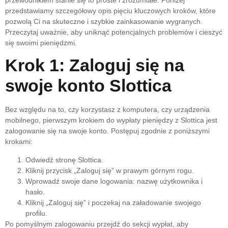
przewodnikiem stanie się to proste i zrozumiałe. Poniżej
przedstawiamy szczegółowy opis pięciu kluczowych kroków, które
pozwolą Ci na skuteczne i szybkie zainkasowanie wygranych.
Przeczytaj uważnie, aby uniknąć potencjalnych problemów i cieszyć
się swoimi pieniędzmi.
Krok 1: Zaloguj się na
swoje konto Slottica
Bez względu na to, czy korzystasz z komputera, czy urządzenia
mobilnego, pierwszym krokiem do wypłaty pieniędzy z Slottica jest
zalogowanie się na swoje konto. Postępuj zgodnie z poniższymi
krokami:
Odwiedź stronę Slottica.
Kliknij przycisk „Zaloguj się” w prawym górnym rogu.
Wprowadź swoje dane logowania: nazwę użytkownika i
hasło.
Kliknij „Zaloguj się” i poczekaj na załadowanie swojego
profilu.
Po pomyślnym zalogowaniu przejdź do sekcji wypłat, aby