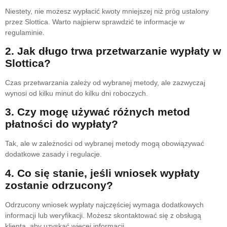
Niestety, nie możesz wypłacić kwoty mniejszej niż próg ustalony
przez Slottica. Warto najpierw sprawdzić te informacje w
regulaminie.
2. Jak długo trwa przetwarzanie wypłaty w
Slottica?
Czas przetwarzania zależy od wybranej metody, ale zazwyczaj
wynosi od kilku minut do kilku dni roboczych.
3. Czy mogę używać różnych metod
płatności do wypłaty?
Tak, ale w zależności od wybranej metody mogą obowiązywać
dodatkowe zasady i regulacje.
4. Co się stanie, jeśli wniosek wypłaty
zostanie odrzucony?
Odrzucony wniosek wypłaty najczęściej wymaga dodatkowych
informacji lub weryfikacji. Możesz skontaktować się z obsługą
klienta, aby uzyskać więcej informacji.