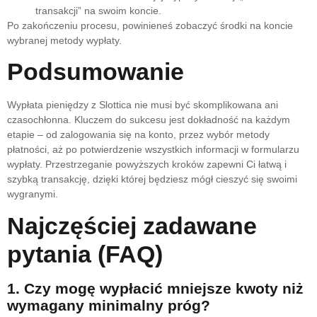
transakcji” na swoim koncie.
Po zakończeniu procesu, powinieneś zobaczyć środki na koncie
wybranej metody wypłaty.
Podsumowanie
Wypłata pieniędzy z Slottica nie musi być skomplikowana ani
czasochłonna. Kluczem do sukcesu jest dokładność na każdym
etapie – od zalogowania się na konto, przez wybór metody
płatności, aż po potwierdzenie wszystkich informacji w formularzu
wypłaty. Przestrzeganie powyższych kroków zapewni Ci łatwą i
szybką transakcję, dzięki której będziesz mógł cieszyć się swoimi
wygranymi.
Najczęściej zadawane
pytania (FAQ)
1. Czy mogę wypłacić mniejsze kwoty niż
wymagany minimalny próg?