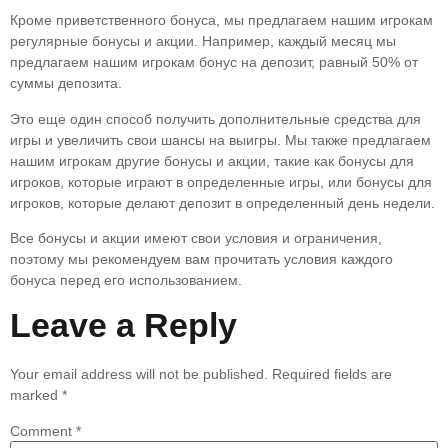
Кроме приветственного бонуса, мы предлагаем нашим игрокам
регулярные бонусы и акции. Например, каждый месяц мы
предлагаем нашим игрокам бонус на депозит, равный 50% от
суммы депозита.
Это еще один способ получить дополнительные средства для
игры и увеличить свои шансы на выигры. Мы также предлагаем
нашим игрокам другие бонусы и акции, такие как бонусы для
игроков, которые играют в определенные игры, или бонусы для
игроков, которые делают депозит в определенный день недели.
Все бонусы и акции имеют свои условия и ограничения,
поэтому мы рекомендуем вам прочитать условия каждого
бонуса перед его использованием.
Leave a Reply
Your email address will not be published.
Required fields are
marked
*
Comment
*