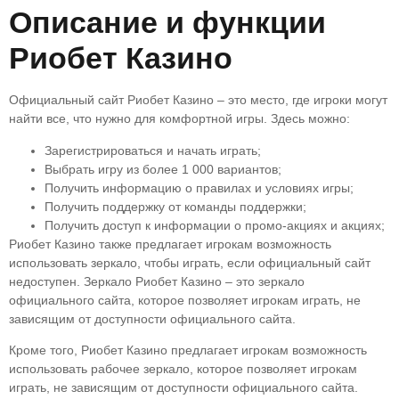
Описание и функции
Риобет Казино
Официальный сайт Риобет Казино – это место, где игроки могут
найти все, что нужно для комфортной игры. Здесь можно:
Зарегистрироваться и начать играть;
Выбрать игру из более 1 000 вариантов;
Получить информацию о правилах и условиях игры;
Получить поддержку от команды поддержки;
Получить доступ к информации о промо-акциях и акциях;
Риобет Казино также предлагает игрокам возможность
использовать зеркало, чтобы играть, если официальный сайт
недоступен. Зеркало Риобет Казино – это зеркало
официального сайта, которое позволяет игрокам играть, не
зависящим от доступности официального сайта.
Кроме того, Риобет Казино предлагает игрокам возможность
использовать рабочее зеркало, которое позволяет игрокам
играть, не зависящим от доступности официального сайта.