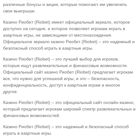
различные бонусы и акции, которые помогают им увеличить
свои выигрыши.
Казино Риобет (Riobet) имеет официальный зеркало, которое
доступно на сегодня, и которое позволяет игрокам играть в
азартные игры, не зависящими от местонахождения.
Официальное зеркало казино Риобет (Riobet) – это надежный и
безопасный способ играть в азартные игры.
Казино Риобет (Riobet) – это лучший выбор для игроков,
которые ищут развлекательные и финансовые возможности.
Официальный сайт казино Риобет (Riobet) предлагает игрокам
все, что нужно для успешной игры, и это – безопасность,
конфиденциальность, доступ к азартным играм и многое
другое.
Казино Риобет (Riobet) – это официальный сайт онлайн-казино,
который предлагает игрокам широкий спектр развлекательных и
финансовых возможностей.
Казино Риобет (Riobet) – это надежный и безопасный способ
играть в азартные игры.