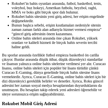
Rokubet’in bahis oyunları arasında, futbol, basketbol, tenis,
voleybol, buz hokeyi, Amerikan futbolu, beyzbol, ragbi,
MMA ve boks gibi birçok spor dalı bulunur.
Rokubet bahis sitesinin yeni giriş adresi, her erişim engelinde
değişmektedir.
Bunun başlıca sebebi, erişim kısıtlamaları nedeniyle sitenin
zaman zaman farklı alan adlarıyla hizmet vermesi empieza”
“güncel giriş adresinin önem kazanması.
Online bahis siteleri arasında öne çıkan Rokubet, yüksek
oranları ve kaliteli hizmeti ile birçok bahis severin tercihi
haline geldi.
Bu sporlar arasında özellikle futbol empieza basketbol ön carilla
çıkıyor. Bunlar arasında düşük itibar, düşük düzenleyici standartlar
ve lisansın yalnızca online bahis sitelerine verilmesi yer alır. Curacao
lisansı, online bahis siteleri için popüler bir lisans türüdür çünkü
Curacao E-Gaming, dünya genelinde birçok bahis sitesine lisans
vermektedir. Ayrıca, Curacao E-Gaming, online bahis siteleri için bir
dizi düzenleyici gereklilik belirler ve denetler. Ayrıca, Roku güncel
adresini her zaman sosyal medya hesaplarından duyurduklarını da
unutmayın. Bu hesapları takip ederek yeni adresleri öğrenebilir ve
siteye sorunsuzca erişim sağlayabilirsiniz.
Rokubet Mobil Giriş Adresi