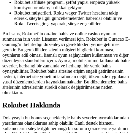
Rokubet affiliate programı, şeffaf yapısı empieza yüksek
komisyon oranlarıyla dikkat çekiyor.
Rokubet müşterileri, Roku wager Twitter hesabını takip
ederek, siteyle ilgili güncellemelerden haberdar olabilir ve
Roku Tweets girişi yaparak, siteye erişebilirler.
Bu lisans, Rokubet’in on-line bahis ve online casino oyunları
sunmasına izin verir. Lisansın verilmesi için, Rokubet’in Curacao E-
Gaming’in belirlediği düzenleyici gereklilikleri yerine getirmesi
gerekir. Bu gereklilikler, sitenin müşteri bilgilerini koruması,
oyunların adil olması, lisanslı oyun sağlayıcıları kullanması ve diğer
düzenleyici standartları içerir. Ayrıca, mobil sürümü kullanarak bahis
severler, herhangi bir zamanda ve herhangi bir yerde bahis
oynayabilirler. Rokubet bahis sitesine erişim engeli getirilmesinin
nedeni, internet site yönetimi tarafından değil, ülkemizde uygulanan
yasal düzenlemelerden kaynaklanmaktadır. Bu düzenlemeler, bahis
sitelerinin adreslerinin sürekli olarak değiştirilmesine neden
olmaktadır.
Rokubet Hakkında
Dolayısıyla bu bonus seçenekleriyle bahis severler ayrıcalıklarından
yararlanma olanaklarına sahip olabilir. Canlı destek hizmeti,
kullanıcıların siteyle ilgili herhangi bir sorunu çözmelerine yardımcı