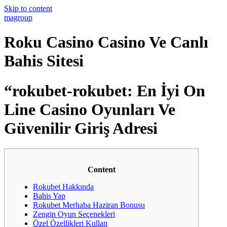
Skip to content
magroup
Roku Casino Casino Ve Canlı
Bahis Sitesi
“rokubet-rokubet: En İyi On
Line Casino Oyunları Ve
Güvenilir Giriş Adresi
Content
Rokubet Hakkında
Bahis Yap
Rokubet Merhaba Haziran Bonusu
Zengin Oyun Seçenekleri
Özel Özellikleri Kullan