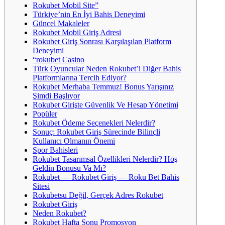
Rokubet Mobil Site”
Türkiye’nin En İyi Bahis Deneyimi
Güncel Makaleler
Rokubet Mobil Giriş Adresi
Rokubet Giriş Sonrası Karşılaşılan Platform
Deneyimi
“rokubet Casino
Türk Oyuncular Neden Rokubet’i Diğer Bahis
Platformlarına Tercih Ediyor?
Rokubet Merhaba Temmuz! Bonus Yarışınız
Şimdi Başlıyor
Rokubet Girişte Güvenlik Ve Hesap Yönetimi
Popüler
Rokubet Ödeme Seçenekleri Nelerdir?
Sonuç: Rokubet Giriş Sürecinde Bilinçli
Kullanıcı Olmanın Önemi
Spor Bahisleri
Rokubet Tasarımsal Özellikleri Nelerdir? Hoş
Geldin Bonusu Va Mı?
Rokubet — Rokubet Giriş — Roku Bet Bahis
Sitesi
Rokubetsu Değil, Gerçek Adres Rokubet
Rokubet Giriş
Neden Rokubet?
Rokubet Hafta Sonu Promosyon