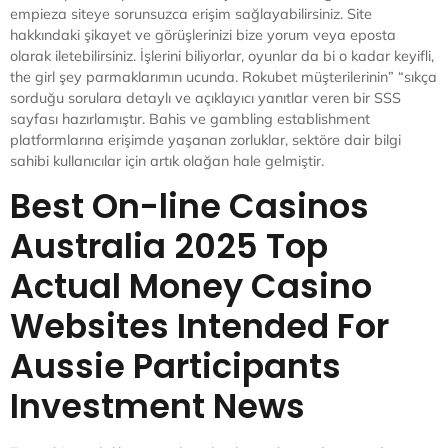
empieza siteye sorunsuzca erişim sağlayabilirsiniz. Site
hakkındaki şikayet ve görüşlerinizi bize yorum veya eposta
olarak iletebilirsiniz. İşlerini biliyorlar, oyunlar da bi o kadar keyifli,
the girl şey parmaklarımın ucunda. Rokubet müşterilerinin” “sıkça
sorduğu sorulara detaylı ve açıklayıcı yanıtlar veren bir SSS
sayfası hazırlamıştır. Bahis ve gambling establishment
platformlarına erişimde yaşanan zorluklar, sektöre dair bilgi
sahibi kullanıcılar için artık olağan hale gelmiştir.
Best On-line Casinos
Australia 2025 Top
Actual Money Casino
Websites Intended For
Aussie Participants
Investment News