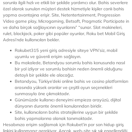
sorunla ilgili hızlı ve etkili bir şekilde yardımcı olur. Bahis severlere
özel olarak sunulan müşteri destek hizmetiyle kişiler canlı bahis
yapma avantajına erişir. Site, Netentertainment, Progression
Video game play, Microgaming, Betsoft, Pragmatic Participate in
ve daha birçok sağlayıcının oyunlarını” “sunar. Slot makineleri,
rulet, blackjack, poker gibi popüler oyunlar, Roku bet Mobil Giriş
Adresi’nde kullanıcıları bekler.
Rokubet315 yeni giriş adresiyle siteye VPN’siz, mobil
uyumlu ve güvenli erişim sağlayın.
Bu makalede, Betandyou sorumlu bahis konusunda nasıl
bir yol izliyor ve sorumlu bahisin neden önemli olduğunu
detaylı bir şekilde ele alacağız.
Betandyou, Türkiye’deki online bahis ve casino platformları
arasında yüksek oranlar ve çeşitli oyun seçenekleri
sunmasıyla öne çıkmaktadır.
Günümüzde kullanıcı deneyimi empieza arayüzü, dijital
dünyanın durante önemli konularından biridir.
Site, kullanıcıların bahis stratejilerine uygun bir şekilde
bahis yapmalarına olanak tanımaktadır.
Hesabınıza erişim sağlamak için Rokubet’in por son hidup giriş
linkini kullanmanız gerekiyor. Ancak, web-site sık sık engellendiği