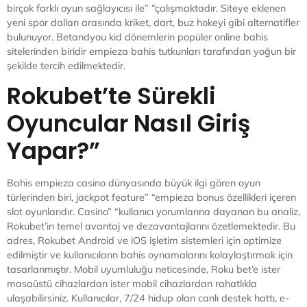
birçok farklı oyun sağlayıcısı ile” “çalışmaktadır. Siteye eklenen
yeni spor dalları arasında kriket, dart, buz hokeyi gibi alternatifler
bulunuyor. Betandyou kid dönemlerin popüler online bahis
sitelerinden biridir empieza bahis tutkunları tarafından yoğun bir
şekilde tercih edilmektedir.
Rokubet’te Sürekli
Oyuncular Nasıl Giriş
Yapar?”
Bahis empieza casino dünyasında büyük ilgi gören oyun
türlerinden biri, jackpot feature” “empieza bonus özellikleri içeren
slot oyunlarıdır. Casino” “kullanıcı yorumlarına dayanan bu analiz,
Rokubet’in temel avantaj ve dezavantajlarını özetlemektedir. Bu
adres, Rokubet Android ve iOS işletim sistemleri için optimize
edilmiştir ve kullanıcıların bahis oynamalarını kolaylaştırmak için
tasarlanmıştır. Mobil uyumluluğu neticesinde, Roku bet’e ister
masaüstü cihazlardan ister mobil cihazlardan rahatlıkla
ulaşabilirsiniz. Kullanıcılar, 7/24 hidup olan canlı destek hattı, e-