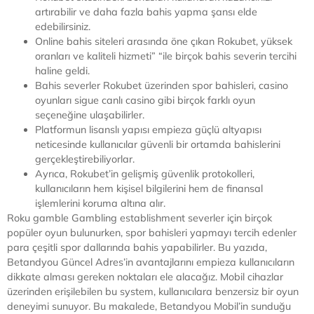
artırabilir ve daha fazla bahis yapma şansı elde
edebilirsiniz.
Online bahis siteleri arasında öne çıkan Rokubet, yüksek
oranları ve kaliteli hizmeti” “ile birçok bahis severin tercihi
haline geldi.
Bahis severler Rokubet üzerinden spor bahisleri, casino
oyunları sigue canlı casino gibi birçok farklı oyun
seçeneğine ulaşabilirler.
Platformun lisanslı yapısı empieza güçlü altyapısı
neticesinde kullanıcılar güvenli bir ortamda bahislerini
gerçekleştirebiliyorlar.
Ayrıca, Rokubet’in gelişmiş güvenlik protokolleri,
kullanıcıların hem kişisel bilgilerini hem de finansal
işlemlerini koruma altına alır.
Roku gamble Gambling establishment severler için birçok
popüler oyun bulunurken, spor bahisleri yapmayı tercih edenler
para çeşitli spor dallarında bahis yapabilirler. Bu yazıda,
Betandyou Güncel Adres’in avantajlarını empieza kullanıcıların
dikkate alması gereken noktaları ele alacağız. Mobil cihazlar
üzerinden erişilebilen bu system, kullanıcılara benzersiz bir oyun
deneyimi sunuyor. Bu makalede, Betandyou Mobil’in sunduğu