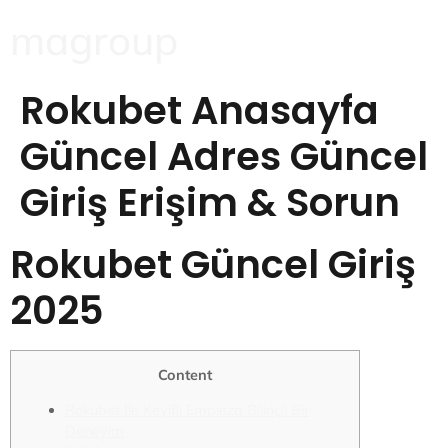
magroup
Rokubet Anasayfa
Güncel Adres Güncel
Giriş Erişim & Sorun
Rokubet Güncel Giriş
2025
Content
Rokubet İle Keyifli Empieza Bilinçli Bir
Deneyim