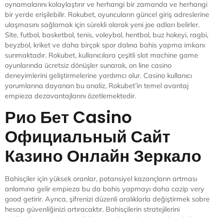
oynamalarını kolaylaştırır ve herhangi bir zamanda ve herhangi
bir yerde erişilebilir. Rokubet, oyuncuların güncel giriş adreslerine
ulaşmasını sağlamak için sürekli olarak yeni joe adları belirler.
Site, futbol, basketbol, tenis, voleybol, hentbol, buz hokeyi, ragbi,
beyzbol, kriket ve daha birçok spor dalına bahis yapma imkanı
sunmaktadır. Rokubet, kullanıcılara çeşitli slot machine game
oyunlarında ücretsiz dönüşler sunarak, on line casino
deneyimlerini geliştirmelerine yardımcı olur. Casino kullanıcı
yorumlarına dayanan bu analiz, Rokubet’in temel avantaj
empieza dezavantajlarını özetlemektedir.
Рио Бет Casino
Официальный Сайт
Казино Онлайн Зеркало
Bahisçiler için yüksek oranlar, potansiyel kazançların artması
anlamına gelir empieza bu da bahis yapmayı daha cazip very
good getirir. Ayrıca, şifrenizi düzenli aralıklarla değiştirmek sobre
hesap güvenliğinizi artıracaktır. Bahisçilerin stratejilerini