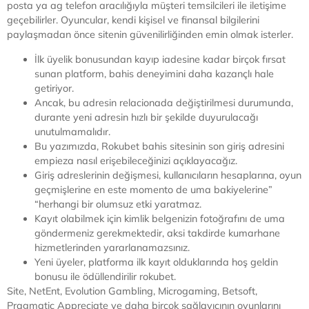
posta ya ag telefon aracılığıyla müşteri temsilcileri ile iletişime
geçebilirler. Oyuncular, kendi kişisel ve finansal bilgilerini
paylaşmadan önce sitenin güvenilirliğinden emin olmak isterler.
İlk üyelik bonusundan kayıp iadesine kadar birçok fırsat
sunan platform, bahis deneyimini daha kazançlı hale
getiriyor.
Ancak, bu adresin relacionada değiştirilmesi durumunda,
durante yeni adresin hızlı bir şekilde duyurulacağı
unutulmamalıdır.
Bu yazımızda, Rokubet bahis sitesinin son giriş adresini
empieza nasıl erişebileceğinizi açıklayacağız.
Giriş adreslerinin değişmesi, kullanıcıların hesaplarına, oyun
geçmişlerine en este momento de uma bakiyelerine”
“herhangi bir olumsuz etki yaratmaz.
Kayıt olabilmek için kimlik belgenizin fotoğrafını de uma
göndermeniz gerekmektedir, aksi takdirde kumarhane
hizmetlerinden yararlanamazsınız.
Yeni üyeler, platforma ilk kayıt olduklarında hoş geldin
bonusu ile ödüllendirilir rokubet.
Site, NetEnt, Evolution Gambling, Microgaming, Betsoft,
Pragmatic Appreciate ve daha birçok sağlayıcının oyunlarını