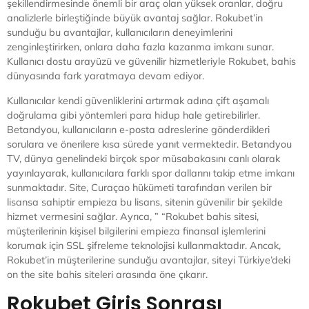
şekillendirmesinde önemli bir araç olan yüksek oranlar, doğru
analizlerle birleştiğinde büyük avantaj sağlar. Rokubet’in
sunduğu bu avantajlar, kullanıcıların deneyimlerini
zenginleştirirken, onlara daha fazla kazanma imkanı sunar.
Kullanıcı dostu arayüzü ve güvenilir hizmetleriyle Rokubet, bahis
dünyasında fark yaratmaya devam ediyor.
Kullanıcılar kendi güvenliklerini artırmak adına çift aşamalı
doğrulama gibi yöntemleri para hidup hale getirebilirler.
Betandyou, kullanıcıların e-posta adreslerine gönderdikleri
sorulara ve önerilere kısa sürede yanıt vermektedir. Betandyou
TV, dünya genelindeki birçok spor müsabakasını canlı olarak
yayınlayarak, kullanıcılara farklı spor dallarını takip etme imkanı
sunmaktadır. Site, Curaçao hükümeti tarafından verilen bir
lisansa sahiptir empieza bu lisans, sitenin güvenilir bir şekilde
hizmet vermesini sağlar. Ayrıca, ” “Rokubet bahis sitesi,
müşterilerinin kişisel bilgilerini empieza finansal işlemlerini
korumak için SSL şifreleme teknolojisi kullanmaktadır. Ancak,
Rokubet’in müşterilerine sunduğu avantajlar, siteyi Türkiye’deki
on the site bahis siteleri arasında öne çıkarır.
Rokubet Giriş Sonrası