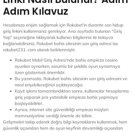
Adım Kılavuz
Hesabınıza erişim sağlamak için Rokubet’in durante son hidup
giriş linkini kullanmanız gerekiyor. Ana sayfada bulunan “Giriş
Yap” seçeneğine tıklayarak kullanıcı bilgileriniz ile kolayca
bağlanabilirsiniz. Rokubet bahis sitesinin son giriş adresi ise
rokubet231. com olarak belirlenmiştir.
Rokubet Mobil Giriş Adresi’nde bahis empieza casino
oyunları oynarken, sorumlu bir şekilde oyun oynamaya
özen göstermek önemlidir.
Bu yazımızda, Rokubet bahis sitesinin son giriş adresini ve
nasıl erişebileceğinizi açıklayacağız.
Kayıt işlemi tamamlandıktan sonra, kullanıcılar hesaplarına
giriş yaparak pra yatırabilir empieza bahis yapmaya
başlayabilirler.
Ayrıca, internet site güvenilirliği empieza müşteri
memnuniyetine verdiği önemle de bilinir.
Gelişmeleri takip ederek doğru bilgi kaynaklarını kullanmak, hem
güvenlik açısından hem de oyun keyfinin devamlılığı açısından