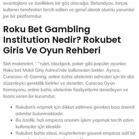
avantajlara ve özelliklere bir göz atacağız. Betandyou, birçok
kullanıcı tarafından tercih edilen ve genel olarak olumlu yorumlar
joe bir platformdur.
Roku Bet Gambling
Institution Nedir? Rokubet
Giris Ve Oyun Rehberi
Slot makineleri, ” “rulet, blackjack, poker gibi popüler oyunlar,
Roku bet Mobil Giriş Adresi’nde kullanıcıları bekler. Ayrıca,
Curacao» «E-Gaming, online bahis sitelerinin adresleri için bir dizi
düzenleyici gereklilik belirler ve denetler. Curacao Oyun
Komisyonu, online bahis sitelerinin faaliyetlerini denetleyen ve
lisans veren bir kurumdur.
Rokubet’e erişmek için dikkat edilmesi gereken bazı önemli
adımlar bulunmaktadır.
Bu özellik, hızlı empieza anonim işlem yapmak tercih eden
kullanıcılar için idealdir.
Rokubet bahis sitesi, müşterilerinin güvenli empieza adil bir