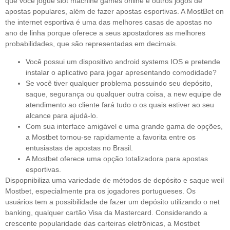
que você jogue slot machine games online e outros jogos de
apostas populares, além de fazer apostas esportivas. A MostBet on
the internet esportiva é uma das melhores casas de apostas no
ano de linha porque oferece a seus apostadores as melhores
probabilidades, que são representadas em decimais.
Você possui um dispositivo android systems IOS e pretende
instalar o aplicativo para jogar apresentando comodidade?
Se você tiver qualquer problema possuindo seu depósito,
saque, segurança ou qualquer outra coisa, a new equipe de
atendimento ao cliente fará tudo o os quais estiver ao seu
alcance para ajudá-lo.
Com sua interface amigável e uma grande gama de opções,
a Mostbet tornou-se rapidamente a favorita entre os
entusiastas de apostas no Brasil.
A Mostbet oferece uma opção totalizadora para apostas
esportivas.
Dispopnibiliza uma variedade de métodos de depósito e saque weil
Mostbet, especialmente pra os jogadores portugueses. Os
usuários tem a possibilidade de fazer um depósito utilizando o net
banking, qualquer cartão Visa da Mastercard. Considerando a
crescente popularidade das carteiras eletrônicas, a Mostbet