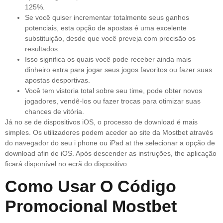
125%.
Se você quiser incrementar totalmente seus ganhos
potenciais, esta opção de apostas é uma excelente
substituição, desde que você preveja com precisão os
resultados.
Isso significa os quais você pode receber ainda mais
dinheiro extra para jogar seus jogos favoritos ou fazer suas
apostas desportivas.
Você tem vistoria total sobre seu time, pode obter novos
jogadores, vendê-los ou fazer trocas para otimizar suas
chances de vitória.
Já no se de dispositivos iOS, o processo de download é mais
simples. Os utilizadores podem aceder ao site da Mostbet através
do navegador do seu i phone ou iPad at the selecionar a opção de
download afin de iOS. Após descender as instruções, the aplicação
ficará disponível no ecrã do dispositivo.
Como Usar O Código
Promocional Mostbet