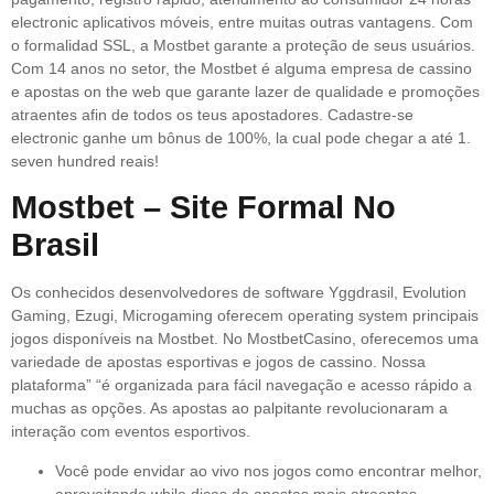
electronic aplicativos móveis, entre muitas outras vantagens. Com
o formalidad SSL, a Mostbet garante a proteção de seus usuários.
Com 14 anos no setor, the Mostbet é alguma empresa de cassino
e apostas on the web que garante lazer de qualidade e promoções
atraentes afin de todos os teus apostadores. Cadastre-se
electronic ganhe um bônus de 100%, la cual pode chegar a até 1.
seven hundred reais!
Mostbet – Site Formal No
Brasil
Os conhecidos desenvolvedores de software Yggdrasil, Evolution
Gaming, Ezugi, Microgaming oferecem operating system principais
jogos disponíveis na Mostbet. No MostbetCasino, oferecemos uma
variedade de apostas esportivas e jogos de cassino. Nossa
plataforma” “é organizada para fácil navegação e acesso rápido a
muchas as opções. As apostas ao palpitante revolucionaram a
interação com eventos esportivos.
Você pode envidar ao vivo nos jogos como encontrar melhor,
aproveitando while dicas de apostas mais atraentes