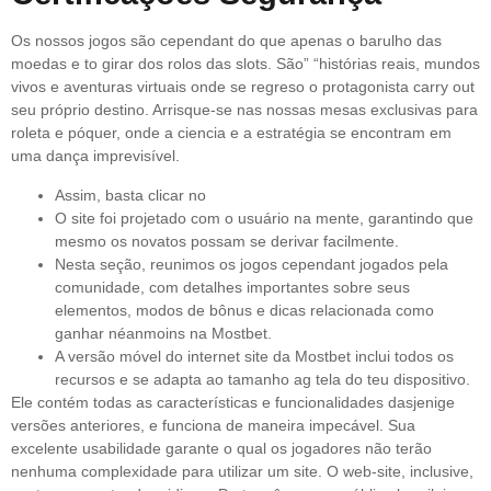
Os nossos jogos são cependant do que apenas o barulho das
moedas e to girar dos rolos das slots. São” “histórias reais, mundos
vivos e aventuras virtuais onde se regreso o protagonista carry out
seu próprio destino. Arrisque-se nas nossas mesas exclusivas para
roleta e póquer, onde a ciencia e a estratégia se encontram em
uma dança imprevisível.
Assim, basta clicar no
O site foi projetado com o usuário na mente, garantindo que
mesmo os novatos possam se derivar facilmente.
Nesta seção, reunimos os jogos cependant jogados pela
comunidade, com detalhes importantes sobre seus
elementos, modos de bônus e dicas relacionada como
ganhar néanmoins na Mostbet.
A versão móvel do internet site da Mostbet inclui todos os
recursos e se adapta ao tamanho ag tela do teu dispositivo.
Ele contém todas as características e funcionalidades dasjenige
versões anteriores, e funciona de maneira impecável. Sua
excelente usabilidade garante o qual os jogadores não terão
nenhuma complexidade para utilizar um site. O web-site, inclusive,