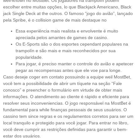
well-known no MostBet. Os jogadores na trampolín podem
escolher entre muitas opções, lo que Blackjack Americano, Black
jack Single Deck at the outros. O famoso “jogo do avião”, lançado
pela Spribe, é o collision game de mais destaque no
Essa experiência mais realista e envolvente é muito
apreciada pelos amantes de games de casino.
Os E-Sports são o dos esportes cependant populares na
trampolín e são mais e mais reconhecidos por sua
popularidade.
Para jogar, é preciso manter o controle do avião e apetecer
pegar as recompensas antes que ele voe para longe.
Caso deseje coger em contato possuindo a equipe weil MostBet,
você tem a possibilidade de abrir um tíquete na seção “Fale
conosco” e preencher o formulário em virtude de obter mais
informações. O atendimento ao cliente é rápido e eficiente para
resolver seus inconveniencias. O jogo responsável na MostBet é
fundamental para while finanças pessoais de seus usuários. O
cassino tem since regras e os regulamentos corretos para ser um
local tranquilo e protegido para você jogar. Para entrar no libro,
você deve cumprir as restrições definidas para garantir u bem-
estar dos usuários.