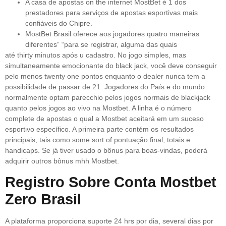
A casa de apostas on the internet MostBet é 1 dos
prestadores para serviços de apostas esportivas mais
confiáveis do Chipre.
MostBet Brasil oferece aos jogadores quatro maneiras
diferentes” “para se registrar, alguma das quais
até thirty minutos após u cadastro. No jogo simples, mas
simultaneamente emocionante do black jack, você deve conseguir
pelo menos twenty one pontos enquanto o dealer nunca tem a
possibilidade de passar de 21. Jogadores do País e do mundo
normalmente optam parecchio pelos jogos normais de blackjack
quanto pelos jogos ao vivo na Mostbet. A linha é o número
complete de apostas o qual a Mostbet aceitará em um suceso
esportivo específico. A primeira parte contém os resultados
principais, tais como some sort of pontuação final, totais e
handicaps. Se já tiver usado o bônus para boas-vindas, poderá
adquirir outros bônus mhh Mostbet.
Registro Sobre Conta Mostbet
Zero Brasil
A plataforma proporciona suporte 24 hrs por dia, several dias por