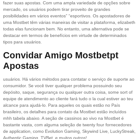
fazer suas apostas. Com uma ampla variedade de opções sobre
mercado, os usuários podem tirar proveito de grandes
posibilidades em vários eventos” “esportivos. Os apostadores de
uma Mostbet têm várias maneiras de visitar a plataforma, elizabeth
todas elas funcionam bem. No entanto, uma alternativa pode se
destacar em termos de benefícios em virtude de determinados
tipos para usuários.
Convidar Amigo Mostbetpt
Apostas
usuários. Há vários métodos para contatar o serviço de suporte ao
consumidor. Se você tiver qualquer problema possuindo seu
depósito, saque, segurança ou qualquer outra coisa, some sort of
equipe de atendimento ao cliente fará tudo o la cual estiver ao teu
alcance para ajudá-lo. Para aqueles os quais estão no País
brasileiro, os detalhes para contato da Mostbet estão incluídos
mhh tabela abaixo. A seção de cassinos ao vivo na Mostbet é
bastante vasta, com alguma seleção de twenty four fornecedores
de application, como Evolution Gaming, Skywind Live, LuckyStreak,
Authentic Gaming, TVBet, e muitos outros!