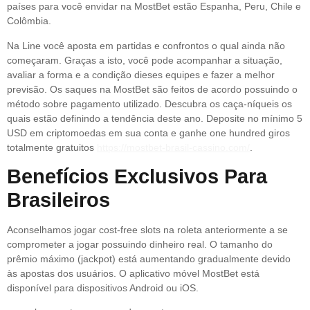
países para você envidar na MostBet estão Espanha, Peru, Chile e
Colômbia.
Na Line você aposta em partidas e confrontos o qual ainda não
começaram. Graças a isto, você pode acompanhar a situação,
avaliar a forma e a condição dieses equipes e fazer a melhor
previsão. Os saques na MostBet são feitos de acordo possuindo o
método sobre pagamento utilizado. Descubra os caça-níqueis os
quais estão definindo a tendência deste ano. Deposite no mínimo 5
USD em criptomoedas em sua conta e ganhe one hundred giros
totalmente gratuitos
https://mostbet-brasil-cassino.com/
.
Benefícios Exclusivos Para
Brasileiros
Aconselhamos jogar cost-free slots na roleta anteriormente a se
comprometer a jogar possuindo dinheiro real. O tamanho do
prêmio máximo (jackpot) está aumentando gradualmente devido
às apostas dos usuários. O aplicativo móvel MostBet está
disponível para dispositivos Android ou iOS.