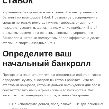
ставок
Управление банкроллом – это ключевой аспект успешного
беттинга на платформе 1xbet. Правильное распределение
средств не только помогает минимизировать риски, но и
позволяет увеличить шансы на получение прибыли. В этой
статье мы рассмотрим основные советы по управлению
банкроллом, которые помогут вам более эффективно делать
ставки на спорт и азартные игры.
Определите ваш
начальный банкролл
Прежде чем начинать ставить на спортивные события, важно
определить сумму, с которой вы готовы работать. Это ваш
стартовый банкролл, который должен быть удобен для вас и
соответствовать вашим финансовым возможностям. Вот
несколько рекомендаций по определению банкролла:
Не используйте деньги, предназначенные для основных
расходов.