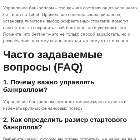
Управление банкроллом – это важная составляющая успешного
беттинга на 1xbet. Правильное ведение своих финансов,
установка лимитов и выбор эффективных стратегий помогут
вам не только сохранить свой банкролл, но и увеличить его.
Помните, что беттинг – это не только способ заработать, но и
развлечение, поэтому важно подходить к нему ответственно.
Часто задаваемые
вопросы (FAQ)
1. Почему важно управлять
банкроллом?
Управление банкроллом помогает минимизировать риски и
избежать крупных финансовых потерь.
2. Как определить размер стартового
банкролла?
Выберите сумму, которую вы готовы потратить, не нарушая ваш