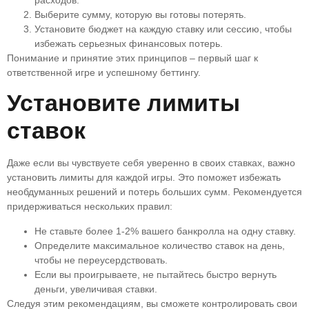
Выберите сумму, которую вы готовы потерять.
Установите бюджет на каждую ставку или сессию, чтобы
избежать серьезных финансовых потерь.
Понимание и принятие этих принципов – первый шаг к
ответственной игре и успешному беттингу.
Установите лимиты
ставок
Даже если вы чувствуете себя уверенно в своих ставках, важно
установить лимиты для каждой игры. Это поможет избежать
необдуманных решений и потерь больших сумм. Рекомендуется
придерживаться нескольких правил:
Не ставьте более 1-2% вашего банкролла на одну ставку.
Определите максимальное количество ставок на день,
чтобы не переусердствовать.
Если вы проигрываете, не пытайтесь быстро вернуть
деньги, увеличивая ставки.
Следуя этим рекомендациям, вы сможете контролировать свои