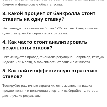
бюджет и финансовые обязательства.
3. Какой процент от банкролла стоит
ставить на одну ставку?
Рекомендуется ставить не более 1-2% вашего банкролла на
одну ставку, чтобы справиться с рисками.
4. Как часто стоит анализировать
результаты ставок?
Рекомендуется проводить анализ регулярно, например, каждую
неделю или месяц, в зависимости от вашей активности.
5. Как найти эффективную стратегию
ставок?
Тестируйте различные стратегии, основываясь на ваших
предпочтениях и понимании спорта, и выбирайте ту, которая
дает лучшие результаты.