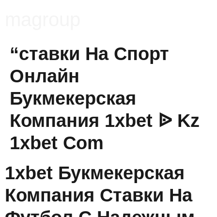
magroup
“ставки На Спорт
Онлайн
Букмекерская
Компания 1xbet ᐉ Kz
1xbet Com
1xbet Букмекерская
Компания Ставки На