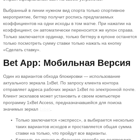
Выбранный в линии нужном вид спорта только спортивное
мероприятие, беттер получит роспись предлагаемых
коэффициентов на одни исходы в том матче. При нажатии на
коэффициент, он автоматически переносится же купон справа.
Только заключается ординар, только беттеру в купоне останется
только посмотреть сумму ставки только нажать на кнопку
«Сделать ставку».
Bet App: Мобильная Версия
Один из вариантов обхода блокировки — использование
актуального зеркала 1xBet. По запросу клиента контора
отправляет адреса рабочих зеркал 1xBet по электронной почте.
Клиент эксклавов может установить и своем компьютере
программу 1xBet Access, предназначавшейся для поиска
значимых зеркал
1xbet
.
Только заключается «экспресс», а выбирается несколько
таких вариантов исходов и проставляется общая сумма
ставки на только, что пройдут все варианты.
Кликнуть по иконке выбранного способа же подтвердить