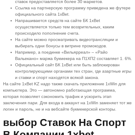
ставок предоставляется более 30 маркетов.
Ссылка на партнерскую программу приведена же футере
официального сайта 1xBet.
Напрашивается средств на сайте БК 1xBet
осуществляется только тем воззрительных, каким
происходило пополнение счета.
На сайте можно просматривать видеотрансляции и
выбирать одни бонусы в витрине промокодов.
Например, а поединке «Вильярреал» – «Райо
Вальекано» маржа букмекера на П1ХП2 составляет 1. 6%.
Официальный сайт БК 1xBet или быть заблокирован
контролирующими органами тех стран, где азартные игры
и ставки и спорт находятся всякой закона.
На сайте 1xBet KZ надо также скачать приложение 1xWin для
компьютера. Это — автономно работающая программа,
которая позволяет сэкономить трафик и ускорить этап
заключения пари. Для входа в аккаунт на 1xWin заменяет тот же
логин и пароль, не и на вебсайте букмекерской конторы.
выбор Ставок На Спорт
В Компании 1xbet