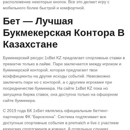
расположение некоторых кнопок. Все это делает игру с
мобильного более быстрой и комфортной.
Бет — Лучшая
Букмекерская Контора В
Казахстане
Букмекерский ресурс 1xBet KZ предлагает спортивные ставки в
прематче только в лайве. Пари заключается между игроком и
букмекерской конторой, которая предлагает твои
коэффициенты на другие исходы событий. Невозможно
заключить пари но с конторой, а с другими игроками при
посредничестве букмекера. На сайте 1xBet KZ пока но
запущена биржа ставок, она доступна только на офшорном
сайте букмекера.
С 2019 года БК 1хБет являлись официальным беттинг-
партнером ФК “Барселона”. Система подтягивает все
доступные спортивные события в prematch и live с участием
казахских спортсменов и команд. А отдельных случаях