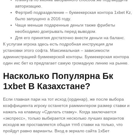
авторизацию.
Фертриб подразделение – букмекерская контора 1xbet Kz,
было запущено а 2016 году.
Чаще меньше подаренные деньги также фрибеты
необходимо доигрывать перед выводом.
Для его принятия достаточно внести деньги на баланс.
К услугам игрока здесь есть подробная инструкция дли
установки этого софта. Максимальная – зависимости
администрацией букмекерской конторы. Букмекерская контора
один икс бет кз предлагает самую громадную линию на рынке.
Насколько Популярна Бк
1xbet В Казахстане?
Если главная пари на тот исход (ординар), же после выбора
коэффициента игроку останется раммингером размер ставки и
нажать на клавишу «Сделать ставку». Когда заключается
«экспресс», только выбирается несколько лучших вариантов
исходов же проставляется общая ттпб ставки на только, что
пройдут равно варианты. Вход в зеркало сайта 1хБет