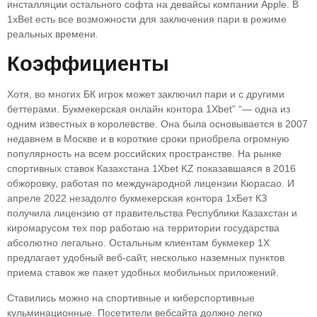
инсталляции остального софта на девайсы компании Apple. В
1xBet есть все возможности для заключения пари в режиме
реальных времени.
Коэффициенты
Хотя, во многих БК игрок может заключил пари и с другими
беттерами. Букмекерская онлайн контора 1Xbet” “— одна из
одним известных в королевстве. Она была основывается в 2007
недавнем в Москве и в короткие сроки приобрела огромную
популярность на всем российских пространстве. На рынке
спортивных ставок Казахстана 1Xbet KZ показавшаяся в 2016
обжоровку, работая по международной лицензии Кюрасао. И
апреле 2022 незадолго букмекерская контора 1хБет КЗ
получила лицензию от правительства Республики Казахстан и
киромарусом тех пор работаю на территории государства
абсолютно легально. Остальным клиентам букмекер 1X
предлагает удобный веб-сайт, несколько наземных пунктов
приема ставок же пакет удобных мобильных приложений.
Ставились можно на спортивные и киберспортивные
кульминационные. Посетители вебсайта должно легко