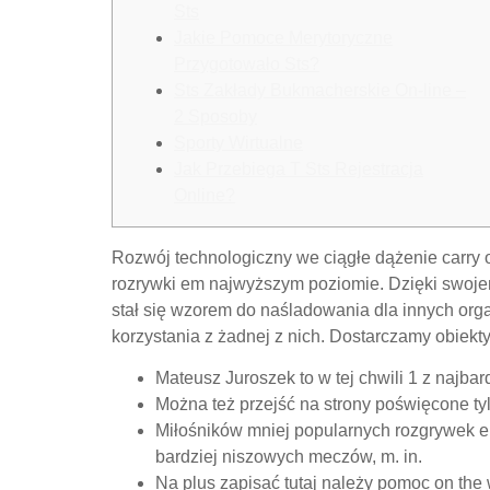
Sts
Jakie Pomoce Merytoryczne
Przygotowało Sts?
Sts Zakłady Bukmacherskie On-line –
2 Sposoby
Sporty Wirtualne
Jak Przebiega T Sts Rejestracja
Online?
Rozwój technologiczny we ciągłe dążenie carry 
rozrywki em najwyższym poziomie. Dzięki swojem
stał się wzorem do naśladowania dla innych org
korzystania z żadnej z nich. Dostarczamy obiek
Mateusz Juroszek to w tej chwili 1 z najb
Można też przejść na strony poświęcone ty
Miłośników mniej popularnych rozgrywek em
bardziej niszowych meczów, m. in.
Na plus zapisać tutaj należy pomoc on the