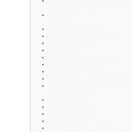
Bukmacher Sts – Opinie To Zaletach I
Wadach Oferty
Oferta Sts – Zakłady Bukmacherskie
Online
Jak Zweryfikować Konto?
Czy Bukmacher Sts Jest Legalny?
Zakłady Sts Em Żywo
Płatności W Sts
Dokonywanie Wpłat Na Konto Sts
Obstawianie Meczów W Sts
Oferty Bonusowe
Sts – Co Jeszcze T Ofercie Na Dziś?
“zakłady Bukmacherskie Sts – Bonus,
Kod Promocyjny, Opinie
Metody Płatności
Sts Kasyno Na Żywo
Sts – Delicia Zakładów
Kasyno Mhh Żywo
Aplikacja Na Zakłady Bukmacherskie