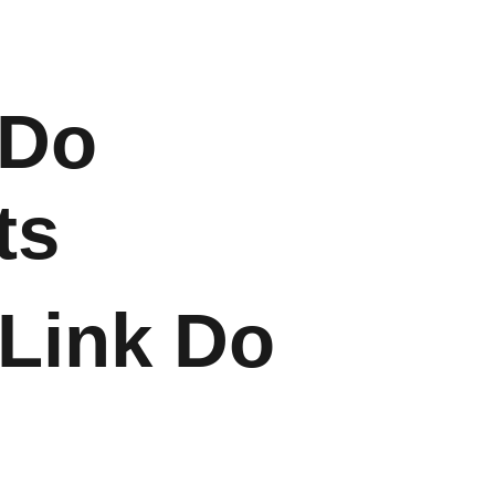
 Do
ts
 Link Do