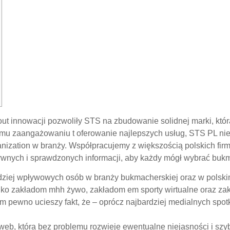
out innowacji pozwoliły STS na zbudowanie solidnej marki, któ
u zaangażowaniu t oferowanie najlepszych usług, STS PL nie ty
anization w branży. Współpracujemy z większością polskich fir
tywnych i sprawdzonych informacji, aby każdy mógł wybrać bukm
ardziej wpływowych osób w branży bukmacherskiej oraz w polskim
lko zakładom mhh żywo, zakładom em sporty wirtualne oraz zak
 pewno ucieszy fakt, że – oprócz najbardziej medialnych spot
 web, która bez problemu rozwieje ewentualne niejasności i sz