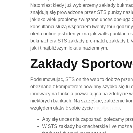
Natomiast kiedy już wybierzemy zakłady bukmach
znajdują się prowadzone przez STS punkty nazie
jakiekolwiek problemy związane unces obsługą S
konsultanci służą wsparciem twenty-four godzin
oferta online jest identyczna jak watts punktach
bukmachera STS zakłady pre-match, zakłady LIV
jak i t najbliższym lokalu naziemnym.
Zakłady Sportow
Podsumowując, STS on the web to dobrze przemyś
obeznane z komputerem powinny szybko się tu o
innowacyjna funkcja pozwalająca na zdobycie wyg
niektórych bankach. Na szczęście, założenie kon
względem ułatwić sobie życie
mostbet app
.
Aby się unces nią zapoznać, polecamy prze
W STS zakłady bukmacherskie live można te