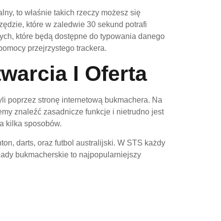
lny, to właśnie takich rzeczy możesz się
dzie, które w zaledwie 30 sekund potrafi
wych, które będą dostępne do typowania danego
pomocy przejrzystego trackera.
arcia I Oferta
zyli poprzez stronę internetową bukmachera. Na
y znaleźć zasadnicze funkcje i nietrudno jest
na kilka sposobów.
n, darts, oraz futbol australijski. W STS każdy
łady bukmacherskie to najpopularniejszy