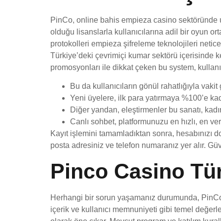
PinCo, online bahis empieza casino sektöründe ulu
olduğu lisanslarla kullanıcılarına adil bir oyun 
protokolleri empieza şifreleme teknolojileri netice
Türkiye’deki çevrimiçi kumar sektörü içerisinde 
promosyonları ile dikkat çeken bu system, kullan
Bu da kullanıcıların gönül rahatlığıyla vakit
Yeni üyelere, ilk para yatırmaya %100’e ka
Diğer yandan, eleştirmenler bu sanatı, kadı
Canlı sohbet, platformunuzu en hızlı, en veri
Kayıt işlemini tamamladıktan sonra, hesabınızı doğ
posta adresiniz ve telefon numaranız yer alır. Güv
Pinco Casino Tür
Herhangi bir sorun yaşamanız durumunda, PinCo’n
içerik ve kullanıcı memnuniyeti gibi temel değerle