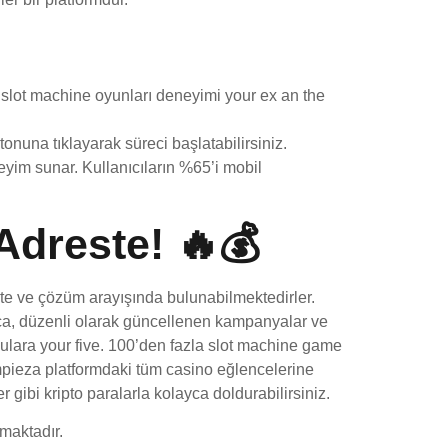
 slot machine oyunları deneyimi your ex an the
onuna tıklayarak süreci başlatabilirsiniz.
eyim sunar. Kullanıcıların %65’i mobil
Adreste! 🔥💰
mekte ve çözüm arayışında bulunabilmektedirler.
ıca, düzenli olarak güncellenen kampanyalar ve
nculara your five. 100’den fazla slot machine game
mpieza platformdaki tüm casino eğlencelerine
 gibi kripto paralarla kolayca doldurabilirsiniz.
kmaktadır.