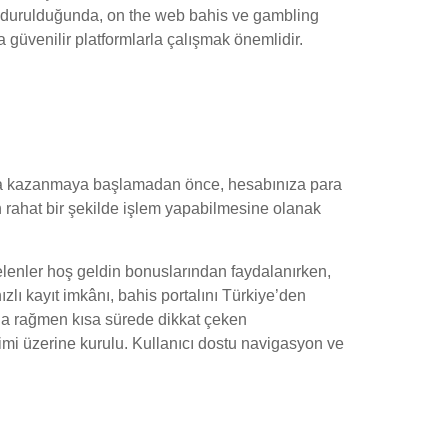
undurulduğunda, on the web bahis ve gambling
 güvenilir platformlarla çalışmak önemlidir.
unda kazanmaya başlamadan önce, hesabınıza para
 rahat bir şekilde işlem yapabilmesine olanak
gelenler hoş geldin bonuslarından faydalanırken,
zlı kayıt imkânı, bahis portalını Türkiye’den
sına rağmen kısa sürede dikkat çeken
imi üzerine kurulu. Kullanıcı dostu navigasyon ve