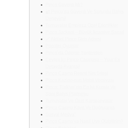
Pinco Güvenli Mi?
🔐 Pinco’da Güvenli Ve Sorumlu Bahis
Deneyimi!
Turnuvalar Empieza Özel Etkinlikler
Pinco Jackpot – Büyük İkramiye Şansı!
🔗 Aktüel Pinco Giriş Adresi
Popüler Oyunlar
Pinco’da Ödeme Yöntemleri
Çevrim Içi Pinco Casinosu – Your Ex
Detayda Avantaj!
Pinco Casino Resmi Net Sitesi
Pinco Kazi̇no-nun Mobil Versiyası
Pinco: Türkiye’nin En Iyi Kumar Ve
Spor Bahis Platformu
Turnuvalar Ve Özel Kampanyalar
Pinco Casino Kayıt Ve Doğrulama
Sosyal Medya”
Pinco Casino’ya Nasıl Üye Olabilirim?