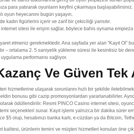
za para yatırarak oyunların keyfini çıkarmaya başlayabilirsiniz.
nlı oyun heyecanını bugün yaşayın.
 kadın figürlerini içerir ve zarif bir çekiciliği yansıtır.
internet sitesi ile erişim sağlar, böylece bahis oynama empieza
iyaret etmeniz gerekmektedir. Ana sayfada yer alan “Kayıt Ol” but
r – ortalama 2. 5 saniyelik yükleme süresi ile kesintisiz bir den
uygulama performansı sağlıyor.
Kazanç Ve Güven Tek 
şteri hizmetlerine ulaşarak sorunlarını hızlı bir şekilde iletebil
geldin bonusu gibi cazip promosyonlardan yararlanabilirler. Ayr
i olarak ödüllendirilir. Resmi PINCO Casino internet sitesi, oyu
mi seçenekleri sunar. Kayıt işlemi yalnızca bir dakika sürer e
e $5 olup, hesabınızı banka kartı, e-cüzdan ya da Bitcoin, Tether
t kalitesi, ürünlerin temini ve müşteri hizmetleri konuları öne çı