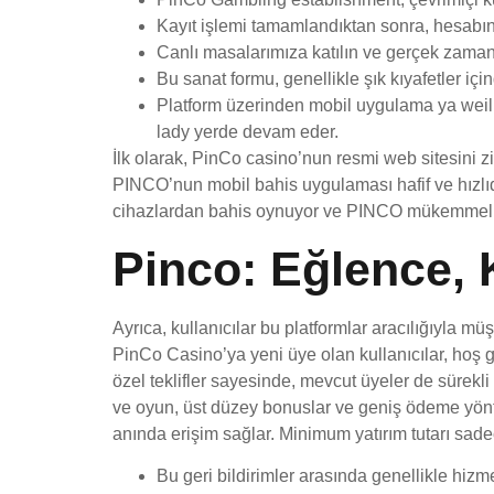
Kayıt işlemi tamamlandıktan sonra, hesabını
Canlı masalarımıza katılın ve gerçek zama
Bu sanat formu, genellikle şık kıyafetler içinde
Platform üzerinden mobil uygulama ya weil 
lady yerde devam eder.
İlk olarak, PinCo casino’nun resmi web sitesini z
PINCO’nun mobil bahis uygulaması hafif ve hızlıdı
cihazlardan bahis oynuyor ve PINCO mükemmel 
Pinco: Eğlence, 
Ayrıca, kullanıcılar bu platformlar aracılığıyla mü
PinCo Casino’ya yeni üye olan kullanıcılar, hoş 
özel teklifler sayesinde, mevcut üyeler de sürekl
ve oyun, üst düzey bonuslar ve geniş ödeme yönte
anında erişim sağlar. Minimum yatırım tutarı sadec
Bu geri bildirimler arasında genellikle hizme