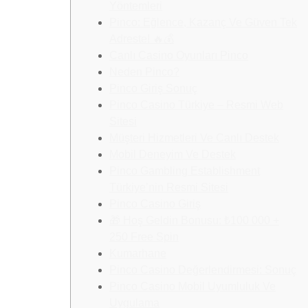
Yöntemleri
Pinco: Eğlence, Kazanç Ve Güven Tek
Adreste! 🔥💰
Canlı Casino Oyunları Pinco
Neden Pinco?
Pinco Giriş Sonuç
Pinco Casino Türkiye – Resmi Web
Sitesi
Müşteri Hizmetleri Ve Canlı Destek
Mobil Deneyim Ve Destek
Pinco Gambling Establishment
Türkiye’nin Resmi Sitesi
Pinco Casino Giriş
🎁 Hoş Geldin Bonusu: ₺100 000 +
250 Free Spin
Kumarhane
Pinco Casino Değerlendirmesi: Sonuç
Pinco Casino Mobil Uyumluluk Ve
Uygulama