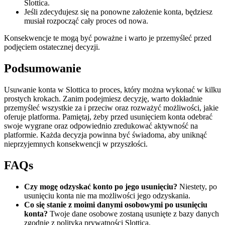
Slottica.
Jeśli zdecydujesz się na ponowne założenie konta, będziesz
musiał rozpocząć cały proces od nowa.
Konsekwencje te mogą być poważne i warto je przemyśleć przed
podjęciem ostatecznej decyzji.
Podsumowanie
Usuwanie konta w Slottica to proces, który można wykonać w kilku
prostych krokach. Zanim podejmiesz decyzję, warto dokładnie
przemyśleć wszystkie za i przeciw oraz rozważyć możliwości, jakie
oferuje platforma. Pamiętaj, żeby przed usunięciem konta odebrać
swoje wygrane oraz odpowiednio zredukować aktywność na
platformie. Każda decyzja powinna być świadoma, aby uniknąć
nieprzyjemnych konsekwencji w przyszłości.
FAQs
Czy mogę odzyskać konto po jego usunięciu?
Niestety, po
usunięciu konta nie ma możliwości jego odzyskania.
Co się stanie z moimi danymi osobowymi po usunięciu
konta?
Twoje dane osobowe zostaną usunięte z bazy danych
zgodnie z polityką prywatności Slottica.