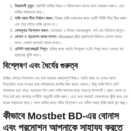
নিয়মাবলী বুঝুন:
প্রতিটি বাজির নিয়ম ও পরিসংখ্যান ভালো ভাবে অধ্যয়ন করুন। এতে
বাজির সম্ভাবনা বাড়ে।
বাজি ধরার সীমা নির্ধারণ করুন:
নিজের বাজি বাজানোর জন্য একটি নির্দিষ্ট সীমা ঠিক করুন
এবং তার বাইরে বাজি ধরবেন না।
খেলাধুলার বিশ্লেষণ করুন:
খেলোয়াড় ও টিমের পারফরম্যান্স, ফর্ম এবং ইতিহাস জানুন।
বোনাস ও প্রমোশন কাজে লাগান:
Mostbet BD প্ল্যাটফর্মে বিভিন্ন বোনাস অফার
থাকে, সেগুলি অবশ্যই কাজে লাগান।
রেসিপি ম্যানেজমেন্ট শিখুন:
বাজির জন্য অর্থের উপযুক্ত বণ্টন শিখুন যাতে একবার সব
হারানোর ঝুঁকি কমে।
বিশ্লেষণ এবং ধৈর্যের গুরুত্ব
বাজির ক্ষেত্রে বিশ্লেষণ এবং ধৈর্য সবচেয়ে গুরুত্বপুর্ণ বিষয়। প্রতি ম্যাচ বা খেলার আগে
বিস্তারিত তথ্য সংগ্রহ করে ভবিষ্যতের করণীয় ঠিক করতে পারেন। কিছু বাজি টাইপ বেশি
লাভজনক হতে পারে; মনোযোগ দিন কোন বাজি আপনার জন্য সবচেয়ে উপযোগী। দ্রুত লোভে না
গিয়ে ধৈর্য ধরে আপনার রণনীতি অনুযায়ী বাজি ধরুন। এতে করে সহজেই লোকসানের ঝুঁকি কমে এবং
জয়ের সম্ভাবনা বাড়ে। সফল বাজির জন্য গভীর বিশ্লেষণ এবং সঠিক সময়ে বাজি ধরাই মূল মন্ত্র।
কীভাবে Mostbet BD-এর বোনাস
এবং প্রমোশন আপনাকে সাহায্য করতে