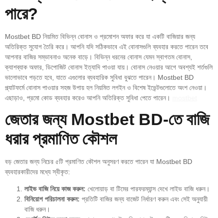
পারে?
Mostbet BD নিয়মিত বিভিন্ন বোনাস ও প্রমোশন অফার করে যা একটি বাজিয়ার জন্য
অতিরিক্ত সুযোগ তৈরি করে। আপনি যদি সঠিকভাবে এই বোনাসগুলি ব্যবহার করতে পারেন তবে
আপনার বাজির সম্ভাবনাও অনেক বাড়ে। বিভিন্ন ধরনের বোনাস যেমন স্বাগতম বোনাস,
ক্যাশব্যাক অফার, ডিপোজিট বোনাস ইত্যাদি পাওয়া যায়। বোনাস নেওয়ার আগে অবশ্যই শর্তগুলি
ভালোভাবে পড়তে হবে, যাতে এগুলোর ব্যবহারিক সুবিধা বুঝতে পারেন। Mostbet BD
প্ল্যাটফর্মে বোনাস পাওয়ার সহজ উপায় হল নিয়মিত লগইন ও বিশেষ ইভেন্টগুলোতে অংশ নেওয়া।
এছাড়াও, প্রমো কোড ব্যবহার করেও আপনি অতিরিক্ত সুবিধা পেতে পারেন।
mostbet
জেতার জন্য Mostbet BD-তে বাজি
ধরার প্রমাণিত কৌশল
বড় জেতার জন্য নিচের ৫টি প্রমাণিত কৌশল অনুসরণ করতে পারেন যা Mostbet BD
ব্যবহারকারীদের মধ্যে স্বীকৃত:
লাইভ বাজি নিয়ে কাজ করুন:
খেলোয়াড় বা টিমের পারফরম্যান্স দেখে লাইভ বাজি ধরুন।
বিনিয়োগ পরিচালনা করুন:
প্রতিটি বাজির জন্য বাজেট নির্ধারণ করুন এবং সেই অনুযায়ী
বাজি ধরুন।