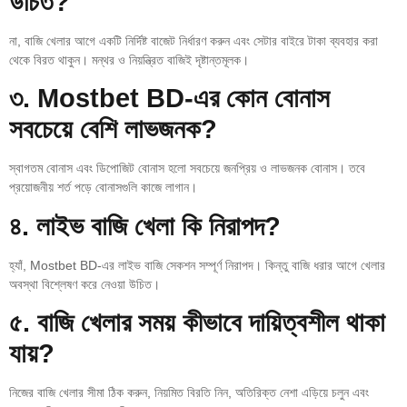
উচিত?
না, বাজি খেলার আগে একটি নির্দিষ্ট বাজেট নির্ধারণ করুন এবং সেটার বাইরে টাকা ব্যবহার করা
থেকে বিরত থাকুন। মন্থর ও নিয়ন্ত্রিত বাজিই দৃষ্টান্তমূলক।
৩. Mostbet BD-এর কোন বোনাস
সবচেয়ে বেশি লাভজনক?
স্বাগতম বোনাস এবং ডিপোজিট বোনাস হলো সবচেয়ে জনপ্রিয় ও লাভজনক বোনাস। তবে
প্রয়োজনীয় শর্ত পড়ে বোনাসগুলি কাজে লাগান।
৪. লাইভ বাজি খেলা কি নিরাপদ?
হ্যাঁ, Mostbet BD-এর লাইভ বাজি সেকশন সম্পূর্ণ নিরাপদ। কিন্তু বাজি ধরার আগে খেলার
অবস্থা বিশ্লেষণ করে নেওয়া উচিত।
৫. বাজি খেলার সময় কীভাবে দায়িত্বশীল থাকা
যায়?
নিজের বাজি খেলার সীমা ঠিক করুন, নিয়মিত বিরতি নিন, অতিরিক্ত নেশা এড়িয়ে চলুন এবং