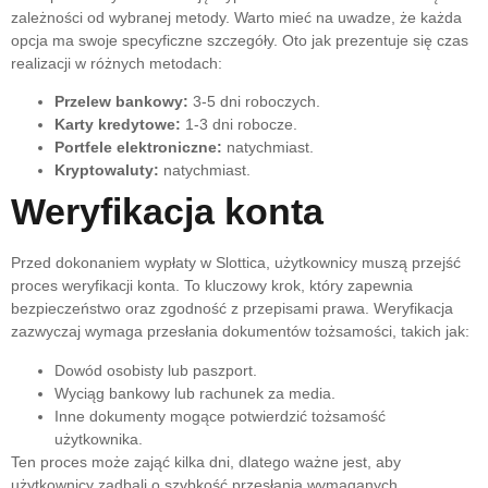
zależności od wybranej metody. Warto mieć na uwadze, że każda
opcja ma swoje specyficzne szczegóły. Oto jak prezentuje się czas
realizacji w różnych metodach:
Przelew bankowy:
3-5 dni roboczych.
Karty kredytowe:
1-3 dni robocze.
Portfele elektroniczne:
natychmiast.
Kryptowaluty:
natychmiast.
Weryfikacja konta
Przed dokonaniem wypłaty w Slottica, użytkownicy muszą przejść
proces weryfikacji konta. To kluczowy krok, który zapewnia
bezpieczeństwo oraz zgodność z przepisami prawa. Weryfikacja
zazwyczaj wymaga przesłania dokumentów tożsamości, takich jak:
Dowód osobisty lub paszport.
Wyciąg bankowy lub rachunek za media.
Inne dokumenty mogące potwierdzić tożsamość
użytkownika.
Ten proces może zająć kilka dni, dlatego ważne jest, aby
użytkownicy zadbali o szybkość przesłania wymaganych