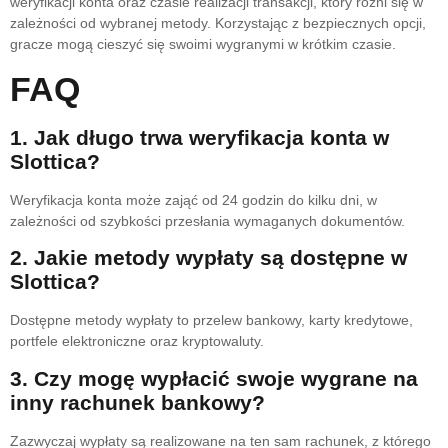
weryfikacji konta oraz czasie realizacji transakcji, który różni się w
zależności od wybranej metody. Korzystając z bezpiecznych opcji,
gracze mogą cieszyć się swoimi wygranymi w krótkim czasie.
FAQ
1. Jak długo trwa weryfikacja konta w
Slottica?
Weryfikacja konta może zająć od 24 godzin do kilku dni, w
zależności od szybkości przesłania wymaganych dokumentów.
2. Jakie metody wypłaty są dostępne w
Slottica?
Dostępne metody wypłaty to przelew bankowy, karty kredytowe,
portfele elektroniczne oraz kryptowaluty.
3. Czy mogę wypłacić swoje wygrane na
inny rachunek bankowy?
Zazwyczaj wypłaty są realizowane na ten sam rachunek, z którego