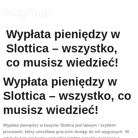
magroup
Wypłata pieniędzy w
Slottica – wszystko,
co musisz wiedzieć!
Wypłata pieniędzy w
Slottica – wszystko, co
musisz wiedzieć!
Wypłata pieniędzy w kasynie Slottica jest łatwym i szybkim
procesem, który umożliwia graczom dostęp do ich wygranych. W