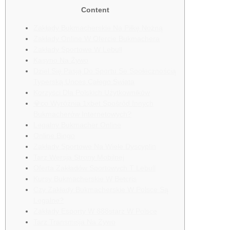
Content
Zakłady Bukmacherskie Na Piłkę Nożną
Zakłady Online W Ofercie Bukmachera
Zakłady Sportowe W Lebull
Kasyno Na Żywo
Dziel Się Pasją Do Sportu Se Społecznością
Typerską Unces Całego Świata
Korzyści Dla Polskich Użytkowników
💎co Wyróżnia 1xbet Spośród Innych
Bukmacherów Internetowych?
Legalny Bukmacher Online
Online Bingo
Zakłady Sportowe Na Wiele Dyscyplin
Tarz Wersja Strony Mobilnej
Oferta Zakładów Sportowych T Lebull
Kursy Bukmacherskie W Betcris
Czy Zakłady Bukmacherskie W Polsce Są
Legalne?
Zakłady Esporty W 888starz W Polsce
Tarz Transmisja Na Żywo