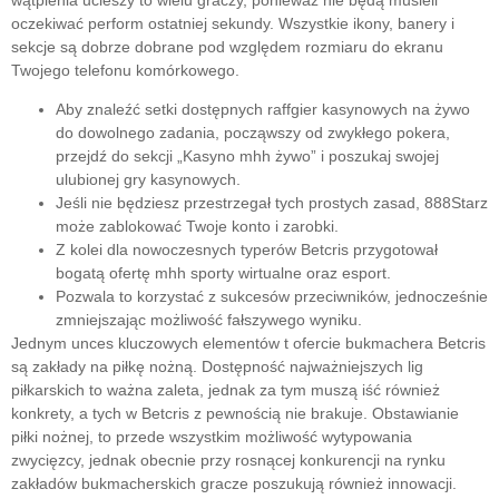
oczekiwać perform ostatniej sekundy. Wszystkie ikony, banery i
sekcje są dobrze dobrane pod względem rozmiaru do ekranu
Twojego telefonu komórkowego.
Aby znaleźć setki dostępnych raffgier kasynowych na żywo
do dowolnego zadania, począwszy od zwykłego pokera,
przejdź do sekcji „Kasyno mhh żywo” i poszukaj swojej
ulubionej gry kasynowych.
Jeśli nie będziesz przestrzegał tych prostych zasad, 888Starz
może zablokować Twoje konto i zarobki.
Z kolei dla nowoczesnych typerów Betcris przygotował
bogatą ofertę mhh sporty wirtualne oraz esport.
Pozwala to korzystać z sukcesów przeciwników, jednocześnie
zmniejszając możliwość fałszywego wyniku.
Jednym unces kluczowych elementów t ofercie bukmachera Betcris
są zakłady na piłkę nożną. Dostępność najważniejszych lig
piłkarskich to ważna zaleta, jednak za tym muszą iść również
konkrety, a tych w Betcris z pewnością nie brakuje. Obstawianie
piłki nożnej, to przede wszystkim możliwość wytypowania
zwycięzcy, jednak obecnie przy rosnącej konkurencji na rynku
zakładów bukmacherskich gracze poszukują również innowacji.