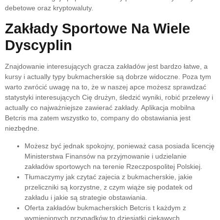
debetowe oraz kryptowaluty.
Zakłady Sportowe Na Wiele
Dyscyplin
Znajdowanie interesujących gracza zakładów jest bardzo łatwe, a
kursy i actually typy bukmacherskie są dobrze widoczne. Poza tym
warto zwrócić uwagę na to, że w naszej apce możesz sprawdzać
statystyki interesujących Cię drużyn, śledzić wyniki, robić przelewy i
actually co najważniejsze zawierać zakłady. Aplikacja mobilna
Betcris ma zatem wszystko to, company do obstawiania jest
niezbędne.
Możesz być jednak spokojny, ponieważ casa posiada licencję
Ministerstwa Finansów na przyjmowanie i udzielanie
zakładów sportowych na terenie Rzeczpospolitej Polskiej.
Tłumaczymy jak czytać zajecia z bukmacherskie, jakie
przeliczniki są korzystne, z czym wiąże się podatek od
zakładu i jakie są strategie obstawiania.
Oferta zakładów bukmacherskich Betcris t każdym z
wymienionych przypadków to dziesiątki ciekawych