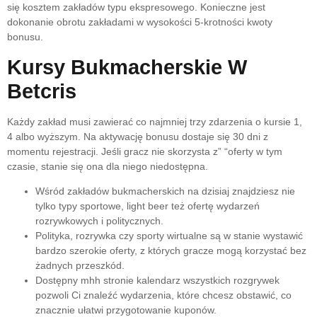
się kosztem zakładów typu ekspresowego. Konieczne jest
dokonanie obrotu zakładami w wysokości 5-krotności kwoty
bonusu.
Kursy Bukmacherskie W
Betcris
Każdy zakład musi zawierać co najmniej trzy zdarzenia o kursie 1,
4 albo wyższym. Na aktywację bonusu dostaje się 30 dni z
momentu rejestracji. Jeśli gracz nie skorzysta z” “oferty w tym
czasie, stanie się ona dla niego niedostępna.
Wśród zakładów bukmacherskich na dzisiaj znajdziesz nie
tylko typy sportowe, light beer też ofertę wydarzeń
rozrywkowych i politycznych.
Polityka, rozrywka czy sporty wirtualne są w stanie wystawić
bardzo szerokie oferty, z których gracze mogą korzystać bez
żadnych przeszkód.
Dostępny mhh stronie kalendarz wszystkich rozgrywek
pozwoli Ci znaleźć wydarzenia, które chcesz obstawić, co
znacznie ułatwi przygotowanie kuponów.