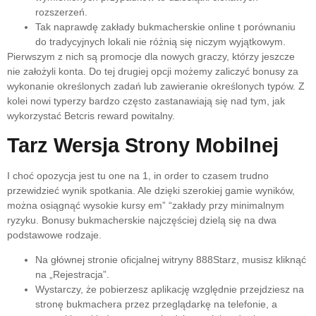
rozszerzeń.
Tak naprawdę zakłady bukmacherskie online t porównaniu
do tradycyjnych lokali nie różnią się niczym wyjątkowym.
Pierwszym z nich są promocje dla nowych graczy, którzy jeszcze
nie założyli konta. Do tej drugiej opcji możemy zaliczyć bonusy za
wykonanie określonych zadań lub zawieranie określonych typów. Z
kolei nowi typerzy bardzo często zastanawiają się nad tym, jak
wykorzystać Betcris reward powitalny.
Tarz Wersja Strony Mobilnej
I choć opozycja jest tu one na 1, in order to czasem trudno
przewidzieć wynik spotkania. Ale dzięki szerokiej gamie wyników,
można osiągnąć wysokie kursy em” “zakłady przy minimalnym
ryzyku. Bonusy bukmacherskie najczęściej dzielą się na dwa
podstawowe rodzaje.
Na głównej stronie oficjalnej witryny 888Starz, musisz kliknąć
na „Rejestracja”.
Wystarczy, że pobierzesz aplikację względnie przejdziesz na
stronę bukmachera przez przeglądarkę na telefonie, a