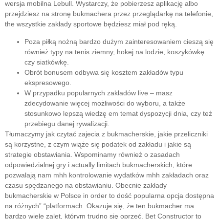
wersja mobilna Lebull. Wystarczy, że pobierzesz aplikację albo
przejdziesz na stronę bukmachera przez przeglądarkę na telefonie,
the wszystkie zakłady sportowe będziesz miał pod ręką.
Poza piłką nożną bardzo dużym zainteresowaniem cieszą się
również typy na tenis ziemny, hokej na lodzie, koszykówkę
czy siatkówkę.
Obrót bonusem odbywa się kosztem zakładów typu
ekspresowego.
W przypadku popularnych zakładów live – masz
zdecydowanie więcej możliwości do wyboru, a także
stosunkowo lepszą wiedzę em temat dyspozycji dnia, czy też
przebiegu danej rywalizacji.
Tłumaczymy jak czytać zajecia z bukmacherskie, jakie przeliczniki
są korzystne, z czym wiąże się podatek od zakładu i jakie są
strategie obstawiania. Wspominamy również o zasadach
odpowiedzialnej gry i actually limitach bukmacherskich, które
pozwalają nam mhh kontrolowanie wydatków mhh zakładach oraz
czasu spędzanego na obstawianiu. Obecnie zakłady
bukmacherskie w Polsce in order to dość popularna opcja dostępna
na różnych” “platformach. Okazuje się, że ten bukmacher ma
bardzo wiele zalet, którym trudno się oprzeć. Bet Constructor to