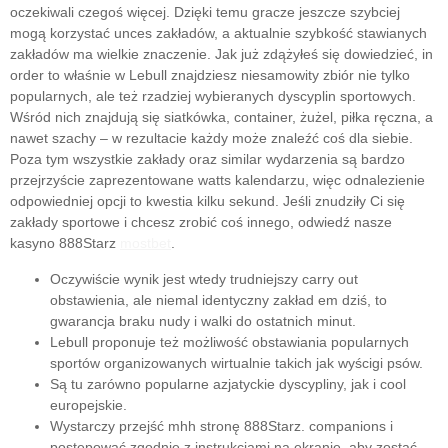
oczekiwali czegoś więcej. Dzięki temu gracze jeszcze szybciej
mogą korzystać unces zakładów, a aktualnie szybkość stawianych
zakładów ma wielkie znaczenie. Jak już zdążyłeś się dowiedzieć, in
order to właśnie w Lebull znajdziesz niesamowity zbiór nie tylko
popularnych, ale też rzadziej wybieranych dyscyplin sportowych.
Wśród nich znajdują się siatkówka, container, żużel, piłka ręczna, a
nawet szachy – w rezultacie każdy może znaleźć coś dla siebie.
Poza tym wszystkie zakłady oraz similar wydarzenia są bardzo
przejrzyście zaprezentowane watts kalendarzu, więc odnalezienie
odpowiedniej opcji to kwestia kilku sekund. Jeśli znudziły Ci się
zakłady sportowe i chcesz zrobić coś innego, odwiedź nasze
kasyno 888Starz
mostbet
.
Oczywiście wynik jest wtedy trudniejszy carry out
obstawienia, ale niemal identyczny zakład em dziś, to
gwarancja braku nudy i walki do ostatnich minut.
Lebull proponuje też możliwość obstawiania popularnych
sportów organizowanych wirtualnie takich jak wyścigi psów.
Są tu zarówno popularne azjatyckie dyscypliny, jak i cool
europejskie.
Wystarczy przejść mhh stronę 888Starz. companions i
postępować zgodnie z instrukcjami na ekranie, aby zostać