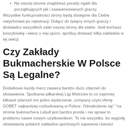
Na naszej stronie znajdziesz porady ngakl dla
początkujących jak i zaawansowanych graczy.
Wszystkie funkcjonalności strony będą dostępne dla Ciebie
natychmiast po rejestracji. Dołącz do tysięcy innych graczy i
doświadcz wszystkich zalet naszej strony dla siebie. Jeśli kochasz
koszykówkę i wiesz u niej sporo, spróbuj obstawić kilka zakładów w
tej sekcji.
Czy Zakłady
Bukmacherskie W Polsce
Są Legalne?
Dodatkowo każdy mecz zawiera bardzo dużo zdarzeń do
obstawienia. Spotkania piłkarskiej Ligi Mistrzów to co najmniej
kilkaset zdarzeń em jedno wydarzenie, company czyni ofertę
GOBET najbardziej rozbudowaną w Polsce. Odnalezienie się” “na
stronie bukmachera Lebull jest bardzo proste i nie sprawi to
problemu nawet nowym użytkownikom. To nie wszystko, bo wygodę
obstawiania polskich zakładów sportowych zapewnia również