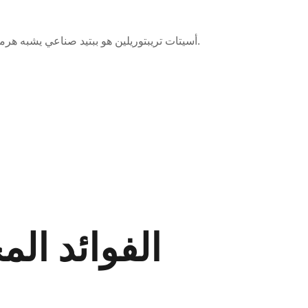
أسيتات تريبتوريلين هو ببتيد صناعي يشبه هرمون الإفراز الطبيعي. يتم استخدامه لتحفيز إفراز هرمون النمو، مما يؤدي إلى تحسين القدرة على التحمل وزيادة الكتلة العضلية.
الفوائد الم