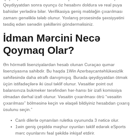
Qeydiyyatdan sonra oyunçu öz hesabını doldura və real puya
bahislər yerlədirə bilər. Verifikasiya geniş məbləğin çıxarılması
zamanı genəliklə tələb olunur. Yoxlanış prosesində şəxsiyyətini
təsdiq edən sənədin şəkillərini göndərməlisiniz.
İdman Mərcini Necə
Qoymaq Olar?
Ən hörmətli lisenziyalardan hesab olunan Curaçao qumar
lisenziyasına sahibdir. Bu haqda 1Win Azerbaycantəhlükəsizlik
səhifəsində daha ətraflı danışmışıq. Burada qeydiyyatdan ötmək
üçün istifadəçilərə iki üsul təklif olunur. Vəsaitlər point out
balansınıza bukmeker tərəfindən hər-hansı bir izafi komissiya
olmadan dərhal izafi olunur. Vəsaitin çıxarılması ötrü “vəsaitin
çıxarılması” bölməsinə keçin və əlaqəli bildiyiniz hesabdan çıxarış
üsulunu seçin.”
Canlı dilerlə oynanılan ruletka oyununda 3 nəticə olur.
1win geniş çeşiddə məşhur oyunları təklif edərək eSports
mərc oyunlarını fəal şəkildə inkişaf etdirir.