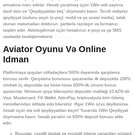
əmsalına mərc edirlər. Hesab yaratmaq üçün 1Win veb saytına
daxil olun və “Qeydiyyatdan keç” düyməsini basın. Tercih etdiyiniz
qeydiyyat üsulunu seçin (e-poçt, mobil və ya sosial media), tələb
olunan məlumatları doldurun, şərtlərlə razılaşın və formanızı
təqdim edin. Aktivləşdirmək üçün hesabınızı e-poçt və ya SMS
vasitəsilə təsdiqləməlisiniz
1 win az
.
Aviator Oyunu Və Online
Idman
Platformaya qoşulan istifadəçilərə 500% dəyərində qarşılama
bonusu verilir. Qarşılama bonusunu qazananlar ilk depozitdə 200%,
növbəti üç depozitdə isə hissə-hissə 300%-lik ümumi bonus
qazanırlar. Minimum qoya biləcəyiniz depozitin məbləği 10 AZN-dir.
Visa, Mastercard, FK Wallet, AstroPay, kriptovalyuta kimi ödəniş
metodlarından istifadə edə bilərsiniz. Əgər 1Win üzvü deyilsinizsə,
hesab üçün elə indi qeydiyyatdan keçin! Yuxarıda 1Win Qeydiyyat
düyməsinə basın, hesab yaradın və 500% depozit bonusu əldə
edin.
Bonuslar, çoxdilli dəstək və müxtəlif ödəniş variantları göstərir