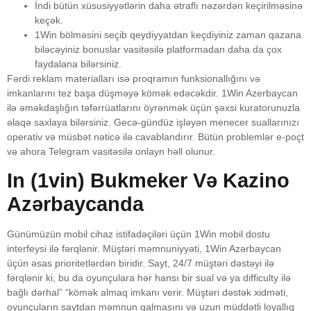
İndi bütün xüsusiyyətlərin daha ətraflı nəzərdən keçirilməsinə
keçək.
1Win bölməsini seçib qeydiyyatdan keçdiyiniz zaman qazana
biləcəyiniz bonuslar vasitəsilə platformadan daha da çox
faydalana bilərsiniz.
Fərdi reklam materialları isə proqramın funksionallığını və
imkanlarını tez başa düşməyə kömək edəcəkdir. 1Win Azerbaycan
ilə əməkdaşlığın təfərrüatlarını öyrənmək üçün şəxsi kuratorunuzla
əlaqə saxlaya bilərsiniz. Gecə-gündüz işləyən menecer suallarınızı
operativ və müsbət nəticə ilə cavablandırır. Bütün problemlər e-poçt
və ahora Telegram vasitəsilə onlayn həll olunur.
In (1vin) Bukmeker Və Kazino
Azərbaycanda
Günümüzün mobil cihaz istifadəçiləri üçün 1Win mobil dostu
interfeysi ilə fərqlənir. Müştəri məmnuniyyəti, 1Win Azərbaycan
üçün əsas prioritetlərdən biridir. Sayt, 24/7 müştəri dəstəyi ilə
fərqlənir ki, bu da oyunçulara hər hansı bir sual və ya difficulty ilə
bağlı dərhal” “kömək almaq imkanı verir. Müştəri dəstək xidməti,
oyunçuların saytdan məmnun qalmasını və uzun müddətli loyallıq