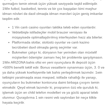
qurmağını təmin etmək üçün yüksək səviyyədə təşkil edilmişdir.
1Win futbol, basketbol, tennis və bir çox başqaları kimi məşhur
idman növləri də daxil olmaqla idman mərcləri üçün geniş imkanlar
təqdim edir.
1 Vin canlı casino oyunları taktika tələb edən oyunlardır.
Vebtətbiqlə istifadəçilər mobil brauzer versiyası ilə
müqayisədə optimallaşdırılmış interfeysdən həzz ala bilərlər.
Platformada slotlar, stolüstü oyunlar və canlı kazino
təcrübələri daxil olmaqla geniş seçimlər var.
Bukmeker çalışır ki, dünyanın hər yerindən olan müxtəlif
müştəriləri ödənişlər zamanı heç bir problemlə qarşılşmasın.
1Win ARIZONA bahis ofisi en yeni oyunçulara ilk depozit üçün
+500% benefit təklif edir. Bonus vəsaitlərin oynanması üçün, 3. 0 və
ya daha yüksək koefisiyentlə tək bahis yerləşdirmək lazımdır. 1win
tətbiqini yaratmaqda əsas məqsəd, istifadə rahatlığı ilə yanaşı,
oyunçuların bu bukmeker kontoruna daimi birbaşa çıxışını təmin
etməkdir. Qeyd etmək lazımdır ki, proqramın özü elə qurulub ki,
işləmək üçün ən child telefon modelləri və ya güclü aparat tələb
olunmur. Quraşdırma 1 win rəsmi veb saytından bir neçə kliklə
həyata keçirilir.