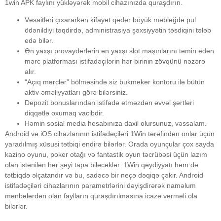
1win APK faylını yükləyərək mobil cihazınızda quraşdırın.
Vəsaitləri çıxararkən kifayət qədər böyük məbləğdə pul
ödənildiyi təqdirdə, administrasiya şəxsiyyətin təsdiqini tələb
edə bilər.
Ən yaxşı provayderlərin ən yaxşı slot maşınlarını təmin edən
mərc platforması istifadəçilərin hər birinin zövqünü nəzərə
alır.
“Açıq mərclər” bölməsində siz bukmeker kontoru ilə bütün
aktiv əməliyyatları görə bilərsiniz.
Depozit bonuslarından istifadə etməzdən əvvəl şərtləri
diqqətlə oxumaq vacibdir.
Həmin sosial media hesabınıza daxil olursunuz, vəssalam.
Android və iOS cihazlarının istifadəçiləri 1Win tərəfindən onlar üçün
yaradılmış xüsusi tətbiqi endirə bilərlər. Orada oyunçular çox sayda
kazino oyunu, poker otağı və fantastik oyun təcrübəsi üçün lazım
olan istənilən hər şeyi tapa biləcəklər. 1Win qeydiyyatı həm də
tətbiqdə əlçatandır və bu, sadəcə bir neçə dəqiqə çəkir. Android
istifadəçiləri cihazlarının parametrlərini dəyişdirərək naməlum
mənbələrdən olan faylların quraşdırılmasına icazə verməli ola
bilərlər.