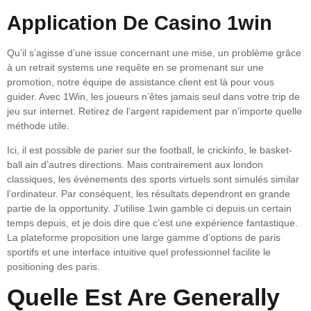
Application De Casino 1win
Qu’il s’agisse d’une issue concernant une mise, un problème grâce
à un retrait systems une requête en se promenant sur une
promotion, notre équipe de assistance client est là pour vous
guider. Avec 1Win, les joueurs n’êtes jamais seul dans votre trip de
jeu sur internet. Retirez de l’argent rapidement par n’importe quelle
méthode utile.
Ici, il est possible de parier sur the football, le crickinfo, le basket-
ball ain d’autres directions. Mais contrairement aux london
classiques, les événements des sports virtuels sont simulés similar
l’ordinateur. Par conséquent, les résultats dependront en grande
partie de la opportunity. J’utilise 1win gamble ci depuis un certain
temps depuis, et je dois dire que c’est une expérience fantastique.
La plateforme proposition une large gamme d’options de paris
sportifs et une interface intuitive quel professionnel facilite le
positioning des paris.
Quelle Est Are Generally