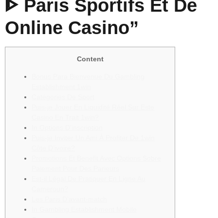
ᐈ Paris Sportifs Et De
Online Casino”
Content
Bonus Para Bienvenue Du Gambling
Establishment 1win
Catégories De Sport
Puis-je Jouer En Liquidité Réel Sur Este
Casino En Trait 1win?
In Options D’inscription
Puis-je Inviter Un Ami À Profiter De 1win
Côte D’ivoire?
Promotions Et Benefit Avec Options Sobre
Paiement Pour Des Parieurs
Est-il Légal De Pratiquer En Ligne Au
Cameroun?
Les Paris D’avant-match
In Gambling Establishment Mobile