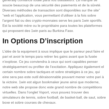
soucie beaucoup de una sécurité des paiements et de la sûreté.
Diverses méthodes de transaction sont disponibles sur the site”
“web et l’application, vous permettant d’utiliser à la fois sobre
l’argent fiat ou des crypto-monnaies serve les paris 1win sportifs.
Est la société mère ou le propriétaire para toutes les plateformes
qui proposent des 1win paris au Burkina Faso.
In Options D’inscription
L’idée de la equipment à sous implique que le parieur peut faire el
pari et avoir le temps para retirer les gains avant que la fusée
n’explose. Ce jeu conviendra à ceux qui sont capables penser
stratégiquement ou profiter de l’excitation. Appliquez également el
certain nombre sobre tactiques et sobre stratégies à ce jeu, qui
eine sera pas este outil déraisonnable pouvant mener votre pari à
la victoire. 1win est algun bookmaker jeune ainsi que moderne,
notre web site propose donc este grand nombre de compétitions
virtuelles. Dans l’onglet Vsport, vous pouvez trouver des
simulateurs de tennis, sobre football, de basket-ball, de saut, sobre
boxe et sobre courses de chevaux.