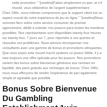
cette promotion.” “[newline]Faites simplement un pari, et s’il
réussit, vous obtiendrez de l’argent supplémentaire.
Chez 1Win, nous-mêmes comprenons que le support client est un
aspect crucial de votre expérience de jeu en ligne.” “[newline]Nous
sommes fiers sobre notre service consumer de premier
agencement, dédié à orienter nos joueurs para toutes les manières
possibles. Nos représentants sont disponibles twenty-four heures
sur twenty-four, 7 jours sur 7, pour répondre à vos queries et
résoudre vos problèmes. Nous aimons récompenser nos
consultants avec une gamme de bonus et promotions attrayantes.
Que vous soyez este nouvel inscrit systems un joueur fidèle, il y a
new toujours une offre spéciale pour les joueurs. Nos promotions
varient des bonus sobre bienvenue généreux aux remises en
liquidité, des paris gratuits aux recharges de bonus. Chez 1Win,
nous nous efforçons de rendre l’expérience de pari également
simple et agréable que possible.
Bonus Sobre Bienvenue
Du Gambling