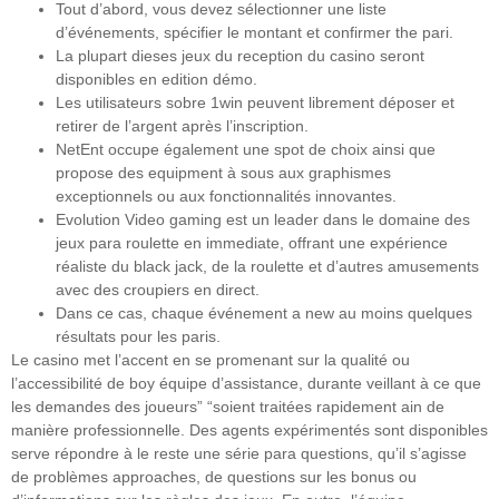
Tout d’abord, vous devez sélectionner une liste
d’événements, spécifier le montant et confirmer the pari.
La plupart dieses jeux du reception du casino seront
disponibles en edition démo.
Les utilisateurs sobre 1win peuvent librement déposer et
retirer de l’argent après l’inscription.
NetEnt occupe également une spot de choix ainsi que
propose des equipment à sous aux graphismes
exceptionnels ou aux fonctionnalités innovantes.
Evolution Video gaming est un leader dans le domaine des
jeux para roulette en immediate, offrant une expérience
réaliste du black jack, de la roulette et d’autres amusements
avec des croupiers en direct.
Dans ce cas, chaque événement a new au moins quelques
résultats pour les paris.
Le casino met l’accent en se promenant sur la qualité ou
l’accessibilité de boy équipe d’assistance, durante veillant à ce que
les demandes des joueurs” “soient traitées rapidement ain de
manière professionnelle. Des agents expérimentés sont disponibles
serve répondre à le reste une série para questions, qu’il s’agisse
de problèmes approaches, de questions sur les bonus ou