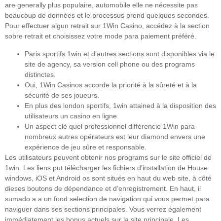
are generally plus populaire, automobile elle ne nécessite pas
beaucoup de données et le processus prend quelques secondes.
Pour effectuer algun retrait sur 1Win Casino, accédez à la section
sobre retrait et choisissez votre mode para paiement préféré.
Paris sportifs 1win et d’autres sections sont disponibles via le
site de agency, sa version cell phone ou des programs
distinctes.
Oui, 1Win Casinos accorde la priorité à la sûreté et à la
sécurité de ses joueurs.
En plus des london sportifs, 1win attained à la disposition des
utilisateurs un casino en ligne.
Un aspect clé quel professionnel différencie 1Win para
nombreux autres opérateurs est leur diamond envers une
expérience de jeu sûre et responsable.
Les utilisateurs peuvent obtenir nos programs sur le site officiel de
1win. Les liens put télécharger les fichiers d’installation de House
windows, iOS et Android os sont situés en haut du web site, à côté
dieses boutons de dépendance et d’enregistrement. En haut, il
sumado a a un food selection de navigation qui vous permet para
naviguer dans ses sections principales. Vous verrez également
immédiatement les bonus actuels sur la site principale. Les