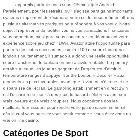
appareils portable ones sous iOS ainsi que Android.
Parallèlement, pour les retraits, qu’il s’agisse para gains importants
systems simplement de récupérer votre solde, nous-mêmes offrons
plusieurs alternatives pratiques pour répondre à vos voeux. Notre
objectif représente de faciliter vos ne vos transactions financières,
vous permettant ainsi para vous concentrer en déambulant votre
expérience sobre jeu chez” “1Win. Aviator attire l’opportunité para
parier à des cotes croissantes jusqu’à x100 et sobre faire deux
london simultanément, il sumado a a donc une réelle opportunité
sobre transformer le tableau en une activité rentable. Le primary
attrait sur lequel les joueurs gagnent de l’argent est d’avoir le
temperature ranges d’appuyer sur the bouton « Décoller » aux
moments les plus favorables, avant que l’avion ne s’écrase et ne
disparaisse de l’écran. Le gambling establishment en direct 1win
est l’occasion de jouer à des jeux de hasard célèbres avec para
vrais joueurs et de vrais croupiers. Nous coopérons dos les
meilleurs fournisseurs pour rendre votre jeu de casino immersif,
afin la cual vous puissiez vous sentir comme si vous étiez dans un
vrai on line casino.
Catégories De Sport