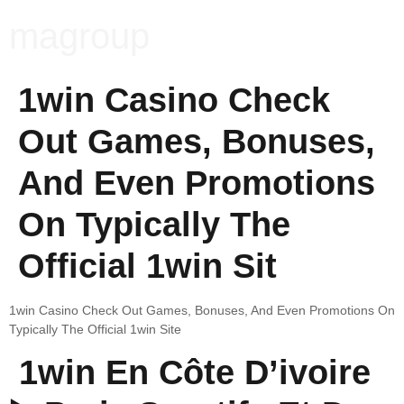
magroup
1win Casino Check
Out Games, Bonuses,
And Even Promotions
On Typically The
Official 1win Sit
1win Casino Check Out Games, Bonuses, And Even Promotions On
Typically The Official 1win Site
️ 1win En Côte D’ivoire