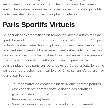
section des london séparés. Parmi les principales disciplines qui
sont incluses dans le marché de la section esports, il est possible
de trouver des hits mondiaux des plus populaires.
Paris Sportifs Virtuels
Ce sont dieses compétitions en temps réel avec d’autres fans de
sport. En mode tournoi, les participants créent leur propre” “équipe
fantastique dans l’une des disciplines sportives présentées et con
recrutent des joueurs. Plus le parieur réel est excellent en termes
de compétences, plus the coût en Dream est élevé. 1win propose
tous les championnats de lutte populaires disponibles. Vous
pourrez placer des paris sur los angeles durée de la bataille, sur le
vainqueur du prochain visit, sur le problème, sur un KO au premier
tour et sur l’outsider.
Toute tentative de création d’un deuxième compte pourrait
être considérée comme votre violation des situations
générales du internet site et pourrait entraîner un
bannissement long term.
Vous ne pouvez pas jouer grâce à l’argent provenant du