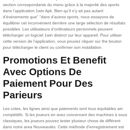
section correspondante du menu grâce à la majorité des sports
dans l’application 1win Apk. Bien qu’il n’y ait pas autant
d’événements que” “dans d’autres sports, nous essayons de
équilibrer cet inconvénient derrière une large sélection de résultats
possibles. Les utilisateurs d’ordinateurs personnels peuvent
télécharger un logiciel 1win distinct sur leur appareil. Pour utiliser
cette version de l’application, vous pouvez cliquer sur the bouton
pour télécharger le client ou confirmer son installation.
Promotions Et Benefit
Avec Options De
Paiement Pour Des
Parieurs
Les cotes, les lignes ainsi que paiements sont tous équitables ain
compétitifs. Si les joueurs en avez concernant des machines à sous
classiques, les joueurs pouvez tester plusieur chose de différent
dans notre area Nouveautés. Cette méthode d’enregistrement est